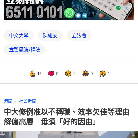
中文大學
陳維安
立法會
宣誓風波/釋法
17
0
0
0
1
港聞
社會新聞
中大修例准以不稱職、效率欠佳等理由
解僱高層 毋須「好的因由」