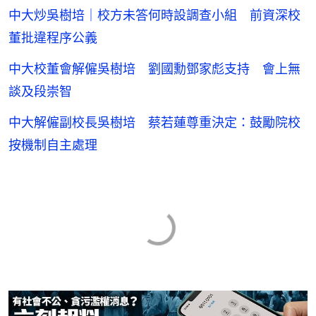
中大炒吳樹培｜校方未答何時設調查小組 前資深校
董批違程序公義
中大校董會解僱吳樹培 劉國勳鄧家彪支持 會上無
談及段崇智
中大解僱副校長吳樹培 蔡若蓮尊重決定：鼓勵院校
按機制自主處理