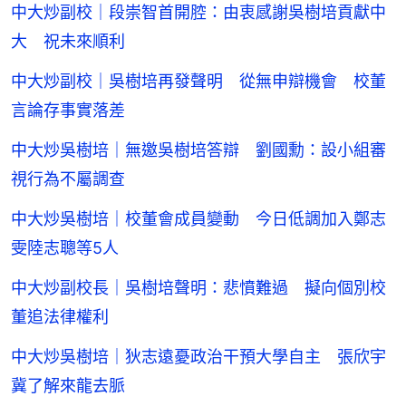
中大炒副校｜段崇智首開腔：由衷感謝吳樹培貢獻中
大 祝未來順利
中大炒副校｜吳樹培再發聲明 從無申辯機會 校董
言論存事實落差
中大炒吳樹培｜無邀吳樹培答辯 劉國勳：設小組審
視行為不屬調查
中大炒吳樹培｜校董會成員變動 今日低調加入鄭志
雯陸志聰等5人
中大炒副校長｜吳樹培聲明：悲憤難過 擬向個別校
董追法律權利
中大炒吳樹培｜狄志遠憂政治干預大學自主 張欣宇
冀了解來龍去脈