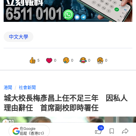
中文大學
5
0
0
0
0
港聞
社會新聞
城大校長梅彥昌上任不足三年 因私人
理由辭任 首席副校即時署任
18
在Google
追蹤《香港01》