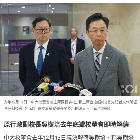
去年12月13日，中大校董會副主席陳德霖(左)和主席查逸超(右)會見記者交代解僱
時任副校長（行政）兼校董會秘書長吳樹培的決定。（黃浩謙攝）
原行政副校長吳樹培去年底遭校董會即時解僱
中大校董會去年12月13日議決解僱吳樹培，稱吳樹培