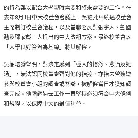
的行為難以配合大學現時需要和將來需要的工作。在
去年8月1日中大校董會會議上，吳被批評繞過校董會
主席制訂校董會議程，以及曾聯署反對張宇人、劉國
勳及鄧家彪三人提出的中大改組方案。最終校董會以
「大學良好管治為基線」將其解僱。
吳樹培發聲明，對決定感到「極大的愕然、悲憤及難
過」，無法認同校董會聲對他的指控，亦指未曾獲邀
參與校董會小組的調查或答辯，被解僱當日才獲知調
查完成。他強調過去工作一直堅持必須符合中大條例
和規程，以保障中大的最佳利益。