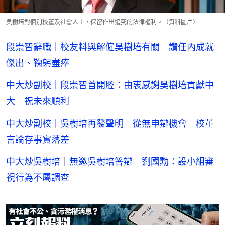
吳樹培對個別校董及社會人士，保留作出追究的法律權利。（資料圖片）
段崇智辭職｜校友料與解僱吳樹培有關 讚任內成就
傑出、鞠躬盡瘁
中大炒副校｜段崇智首開腔：由衷感謝吳樹培貢獻中
大 祝未來順利
中大炒副校｜吳樹培再發聲明 從無申辯機會 校董
言論存事實落差
中大炒吳樹培｜無邀吳樹培答辯 劉國勳：設小組審
視行為不屬調查