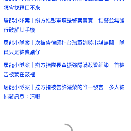
怎會找藉口不來
屠龍小隊案｜辯方指彭軍壕是警察寶寶 指警並無強
行破解其手機
屠龍小隊案｜次被告律師指台灣軍訓與串謀無關 隊
員只是被賣豬仔
屠龍小隊案｜辯方指隊長黃振強隱瞞殺警細節 首被
告被蒙在鼓裡
屠龍小隊案｜控方指被告許湛榮的唯一發言 多人被
捕發訊息：清嘢