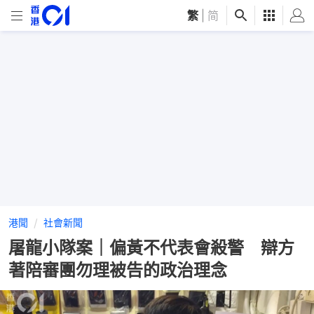
繁
|
简
港聞
社會新聞
屠龍小隊案｜偏黃不代表會殺警 辯方
著陪審團勿理被告的政治理念