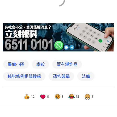
屠龍小隊
謀殺
管有爆炸品
逃犯條例相關聆訊
恐怖襲擊
法庭
12
0
1
12
1