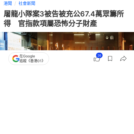
港聞
社會新聞
屠龍小隊案3被告被充公67.4萬眾籌所
得 官指款項屬恐怖分子財產
26
在Google
追蹤《香港01》
撰文：
朱棨新
出版：
2026-05-21 15:25
更新：
2026-05-21 21:01