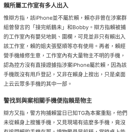
賴所屬工作室有多人出入
惟辯方指，該iPhone並不屬於賴，賴亦非曾在涉案群
組曾發言的「接完紙鶴未」和Bobby。辯方指賴被捕
的工作室內有嬰兒地氈、圍欄，可見並非只有賴出入
該工作室，賴的姐夫張堅順等亦有使用。再者，賴經
營手機維修生意，工作室內有大量物主不明的手機，
認為控方沒有直接證據指涉案iPhone屬於賴，因為該
手機既沒有用戶登記，又非在賴身上搜出，只是桌面
上云云眾多手機的其中一部。
警找到與案相關手機便指賴是物主
辯方又指，警方拘捕賴當日已知TG為本案重點，他們
未從賴身上搜獲手機，又見現場有這麼多手機，竟沒
有追問賴的手機在那。證物警員早前稱，當時桌上能