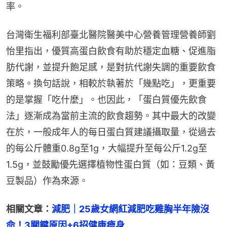
率。
台灣衛生福利部臺北醫院醫美中心營養管理營養師劉
怡里指出，優質高蛋白飲食有助於穩定血糖、促進脂
肪代謝，並提升飽足感，是對抗代謝失調的重要飲食
策略。換句話說，相較於執著於「幾點吃」，更重要
的是掌握「吃什麼」。也因此，「蛋白質優先飲食
法」逐漸成為當前主流的飲食趨勢。其中最大的改變
在於，一般成年人的每日蛋白質建議攝取量，從過去
的每公斤體重0.8g至1g，大幅提升至每公斤1.2g至
1.5g，並鼓勵優先選擇植物性蛋白質（如：豆類、黃
豆製品）作為來源。
相關文章：
減肥｜25歲女網紅減肥吃雞胸半年險沒
命！3關鍵原因+6招健康瘦身