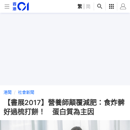
繁
|
简
港聞
社會新聞
【書展2017】營養師顛覆減肥：食炸髀
好過梳打餅！ 蛋白質為主因