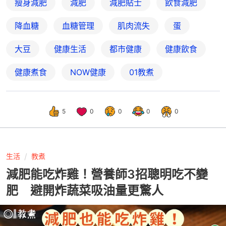
瘦身減肥
減肥
減肥貼士
飲食減肥
降血糖
血糖管理
肌肉流失
蛋
大豆
健康生活
都市健康
健康飲食
健康煮食
NOW健康
01教煮
5
0
0
0
0
生活
教煮
減肥能吃炸雞！營養師3招聰明吃不變
肥 避開炸蔬菜吸油量更驚人