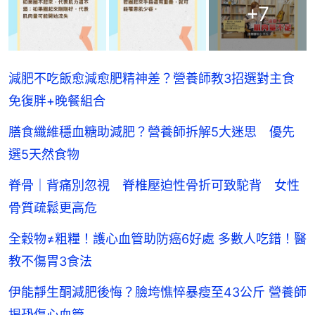
+
7
減肥不吃飯愈減愈肥精神差？營養師教3招選對主食
免復胖+晚餐組合
膳食纖維穩血糖助減肥？營養師拆解5大迷思 優先
選5天然食物
脊骨｜背痛別忽視 脊椎壓迫性骨折可致駝背 女性
骨質疏鬆更高危
全穀物≠粗糧！護心血管助防癌6好處 多數人吃錯！醫
教不傷胃3食法
伊能靜生酮減肥後悔？臉垮憔悴暴瘦至43公斤 營養師
揭恐傷心血管