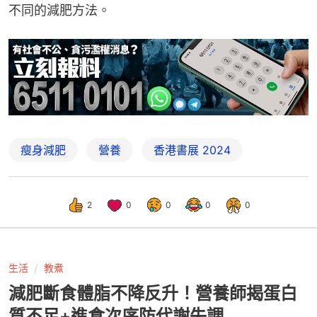
不同的減肥方法。
瘦身減肥
營養
香港書展 2024
2
0
0
0
0
生活
教煮
減肥斷食體脂不降反升！營養師揭蛋白
質不足+進食次序防代謝失調