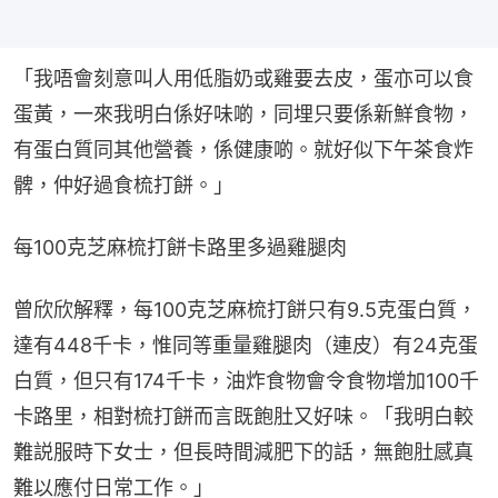
「我唔會刻意叫人用低脂奶或雞要去皮，蛋亦可以食
蛋黃，一來我明白係好味啲，同埋只要係新鮮食物，
有蛋白質同其他營養，係健康啲。就好似下午茶食炸
髀，仲好過食梳打餅。」
每100克芝麻梳打餅卡路里多過雞腿肉
曾欣欣解釋，每100克芝麻梳打餅只有9.5克蛋白質，
達有448千卡，惟同等重量雞腿肉（連皮）有24克蛋
白質，但只有174千卡，油炸食物會令食物增加100千
卡路里，相對梳打餅而言既飽肚又好味。「我明白較
難説服時下女士，但長時間減肥下的話，無飽肚感真
難以應付日常工作。」