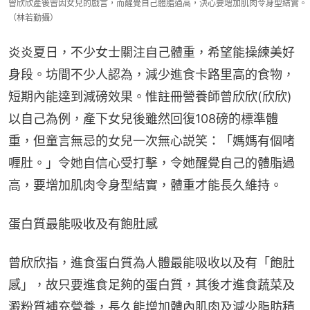
曾欣欣產後曾因女兒的戲言，而醒覺自己體脂過高，決心要增加肌肉令身型結實。
（林若勤攝）
炎炎夏日，不少女士關注自己體重，希望能操練美好
身段。坊間不少人認為，減少進食卡路里高的食物，
短期內能達到減磅效果。惟註冊營養師曾欣欣(欣欣)
以自己為例，產下女兒後雖然回復108磅的標準體
重，但童言無忌的女兒一次無心説笑：「媽媽有個啫
喱肚。」令她自信心受打擊，令她醒覺自己的體脂過
高，要增加肌肉令身型結實，體重才能長久維持。
蛋白質最能吸收及有飽肚感
曾欣欣指，進食蛋白質為人體最能吸收以及有「飽肚
感」，故只要進食足夠的蛋白質，其後才進食蔬菜及
澱粉質補充營養，長久能增加體內肌肉及減少脂肪積