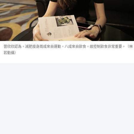
曾欣欣認為，減肥瘦身兩成來自運動，八成來自飲食，故控制飲食非常重要。（林
若勤攝）