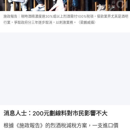
施政報告｜現時酒精濃度達30%或以上烈酒需付100%稅項，餐飲業界尤其是酒吧
行業，爭取政府分三年逐步取消，以刺激業務。（梁鵬威攝）
消息人士：200元劃線料對市民影響不大
根據《施政報告》的烈酒稅減稅方案，一支進口價