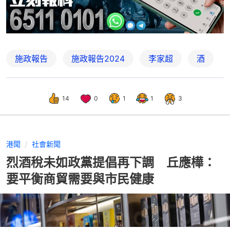
施政報告
施政報告2024
李家超
酒
14
0
1
1
3
港聞
社會新聞
烈酒稅未如政黨提倡再下調 丘應樺：
要平衡商貿需要與市民健康