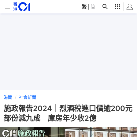
繁
|
简
港聞
社會新聞
施政報告2024｜烈酒稅進口價逾200元
部份減九成 庫房年少收2億