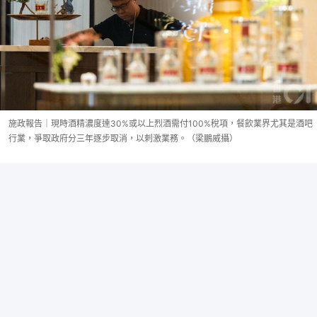
施政報告｜現時酒精濃度達30%或以上烈酒需付100%稅項，餐飲業界尤其是酒吧
行業，爭取政府分三年逐步取消，以刺激業務。（梁鵬威攝）