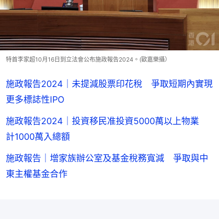
特首李家超10月16日到立法會公布施政報告2024。(歐嘉樂攝）
施政報告2024｜未提減股票印花稅 爭取短期內實現
更多標誌性IPO
施政報告2024｜投資移民准投資5000萬以上物業
計1000萬入總額
施政報告｜增家族辦公室及基金稅務寬減 爭取與中
東主權基金合作