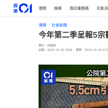
港聞
娛樂
酒店優惠碼
天氣消
港聞
社會新聞
今年第二季呈報5宗
撰文：
何瑞芬
出版：
2024-10-25 18:26
更新：
2024-10-25 21:2