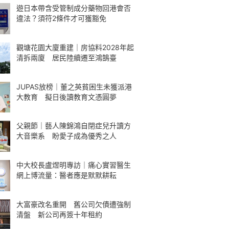
遊日本帶含受管制成分藥物回港會否
違法？須符2條件才可獲豁免
觀塘花園大廈重建｜房協料2028年起
清拆兩廈 居民陸續遷至鴻鵠臺
JUPAS放榜｜董之英貧困生未獲派港
大教育 擬日後讀教育文憑圓夢
父親節｜藝人陳錦鴻自閉症兒升讀方
大音樂系 盼愛子成為優秀之人
中大校長盧煜明專訪｜痛心實習醫生
網上博流量：醫者應是默默耕耘
大富豪改名重開 舊公司欠債遭強制
清盤 新公司再簽十年租約