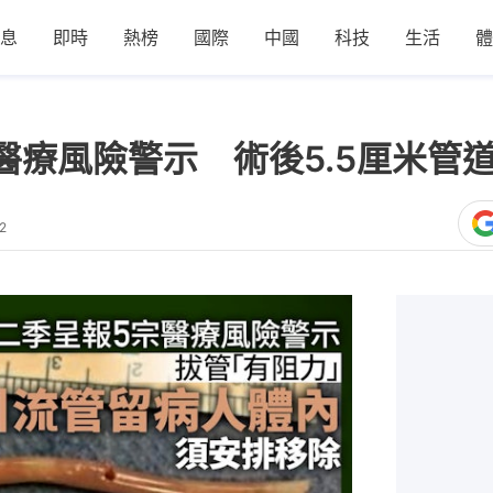
息
即時
熱榜
國際
中國
科技
生活
體
醫療風險警示 術後5.5厘米管
2