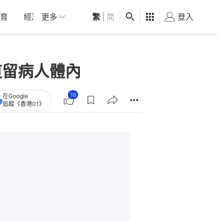
育
經濟
更多
01深圳
繁
觀點
|
简
健康
好食玩飛
登入
女
道留病人體內
10
在Google
追蹤《香港01》