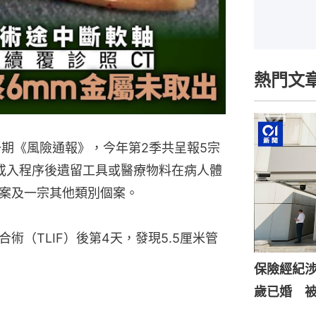
熱門文
一期《風險通報》，今年第2季共呈報5宗
或入程序後遺留工具或醫療物料在病人體
案及一宗其他類別個案。
術（TLIF）後第4天，發現5.5厘米管
保險經紀涉
歲已婚 