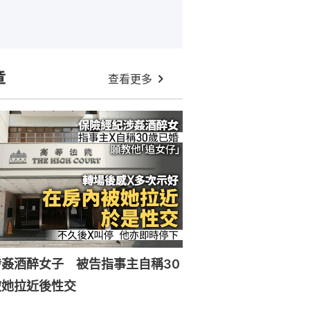
章
查看更多
姦酒醉女子 被告指事主自稱30
被她拉近後性交