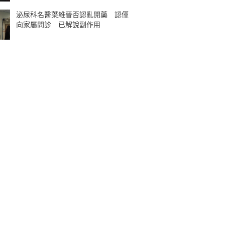
泌尿科名醫葉維晉否認亂開藥 認僅
向家屬問診 已解說副作用