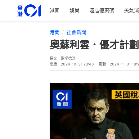
港聞
娛樂
酒店優惠碼
天氣消
港聞
社會新聞
奧蘇利雲．優才計劃｜
撰文：
歐陽德浩
出版：
2024-10-31 23:46
更新：
2024-11-01 18:5