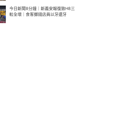
今日新聞8分鐘｜新義安報復致H8三
𨋢全壞｜食客擲錢店員以牙還牙