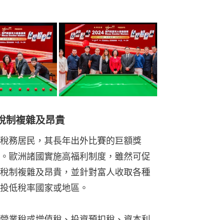
稅制複雜及昂貴
稅務居民，其長年出外比賽的巨額獎
。歐洲諸國實施高福利制度，雖然可促
稅制複雜及昂貴，並針對富人收取各種
投低稅率國家或地區。
營業稅或增值稅、投資預扣稅、資本利