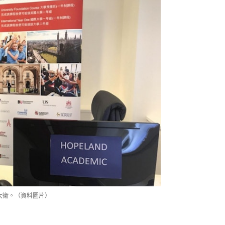
監姚大衞。（資料圖片）