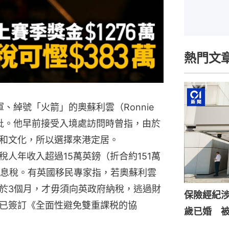
熱門文
、綽號「火箭」的奧蘇利雲（Ronnie
來港獲批。他早前接受入境處訪問時曾指，由於
和文化，所以選擇來港定居。
人年收入超過15萬英鎊（折合約151萬
入息稅。有英國移民專家指，若奧蘇利雲
於3個月，才毋須向英政府納稅，逃過財
保險經紀涉
已簽訂《全面性避免雙重課税的協
歲已婚 