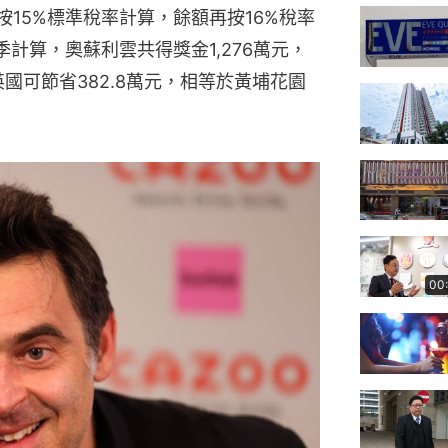
按15%標準稅率計算，餘額再按16%稅率
季計算，奧蘇利雲共得獎金1,276萬元，
英國可節省382.8萬元，相等於黃埔花園
00