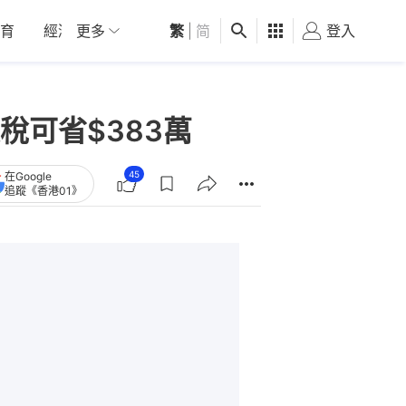
育
經濟
更多
01深圳
繁
觀點
|
简
健康
好食玩飛
登入
女
稅可省$383萬
45
在Google
追蹤《香港01》