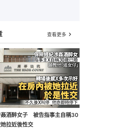
章
查看更多
姦酒醉女子 被告指事主自稱30
被她拉近後性交