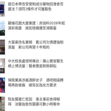
遊日本帶含受管制成分藥物回港會否
違法？須符2條件才可獲豁免
觀塘花園大廈重建｜房協料2028年起
清拆兩廈 居民陸續遷至鴻鵠臺
大富豪改名重開 舊公司欠債遭強制
清盤 新公司再簽十年租約
中大校長盧煜明專訪｜痛心實習醫生
網上博流量：醫者應是默默耕耘
:55
保險業員涉姦酒醉女子 酒吧相識轉
場再飲被姦 被告反指女方要求
院友腸塞亡死因 事主事前食得瞓
得 法醫指急性腸塞可數小時奪命