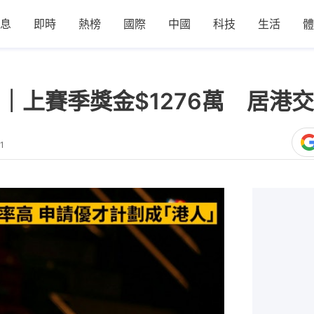
息
即時
熱榜
國際
中國
科技
生活
體
上賽季獎金$1276萬 居港交
1