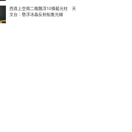
西貢上空周二晚飄浮10條藍光柱 天
文台：懸浮冰晶反射船隻光線