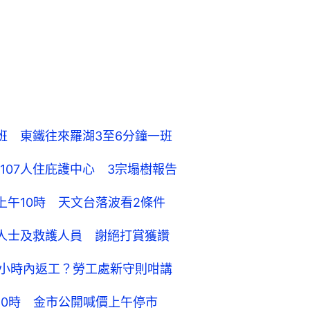
班 東鐵往來羅湖3至6分鐘一班
107人住庇護中心 3宗塌樹報告
上午10時 天文台落波看2條件
人士及救護人員 謝絕打賞獲讚
波2小時內返工？勞工處新守則咁講
10時 金市公開喊價上午停市