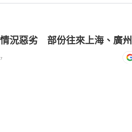
情況惡劣 部份往來上海、廣州
37