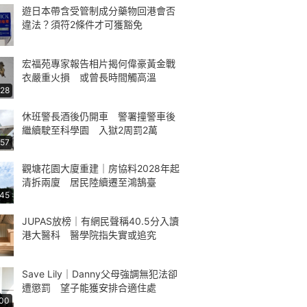
遊日本帶含受管制成分藥物回港會否
違法？須符2條件才可獲豁免
宏福苑專家報告相片揭何偉豪黃金戰
衣嚴重火損 或曾長時間觸高溫
:28
休班警長酒後仍開車 警署撞警車後
繼續駛至科學園 入獄2周罰2萬
:57
觀塘花園大廈重建｜房協料2028年起
清拆兩廈 居民陸續遷至鴻鵠臺
:45
JUPAS放榜｜有網民聲稱40.5分入讀
港大醫科 醫學院指失實或追究
Save Lily｜Danny父母強調無犯法卻
遭懲罰 望子能獲安排合適住處
:00