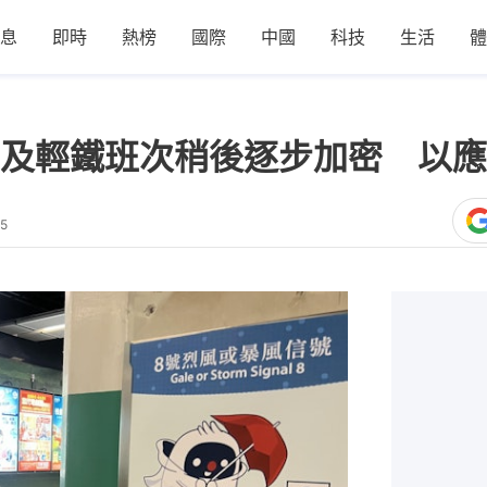
息
即時
熱榜
國際
中國
科技
生活
體
及輕鐵班次稍後逐步加密 以應
45