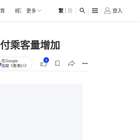
育
經濟
更多
01深圳
繁
觀點
|
简
健康
好食玩飛
登入
女
付乘客量增加
4
在Google
追蹤《香港01》