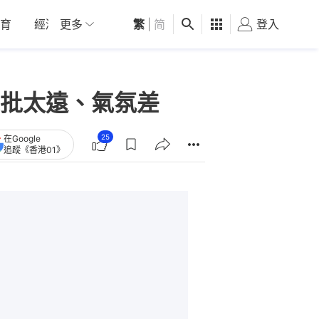
育
經濟
更多
01深圳
繁
觀點
|
简
健康
好食玩飛
登入
女
批太遠、氣氛差
25
在Google
追蹤《香港01》