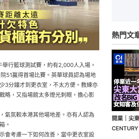
熱門文
舉行籃球測試賽，約有2,000人入場。
書院51贏得首場比賽。英華球員認為場地
少3分鐘才到更衣室，不太方便。教練亦
戰略，又指場館太多燈光刺眼，擔心影
，氣氛較本港其他場地差。亦有人認為
開業｜尖東
箱。
CENTU
示會考慮一下如何改善，當中更衣室設