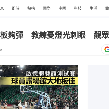
息
即時
熱榜
國際
中國
科技
生活
體
板夠彈 教練憂燈光刺眼 觀眾
50