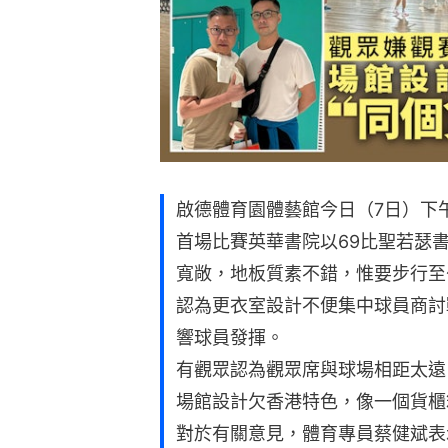
啟德體育園體藝館今日（7日）下午
首場比賽英華書院以69比聖若瑟
寬敞，地板質素不錯，惟要步行至
認為更衣室設計不便集中球員商討
響球員發揮。
有觀眾認為觀眾席與球場相距太遠
場館設計欠香港特色，像一個貨櫃
對於有關意見，體育專員蔡健斌表