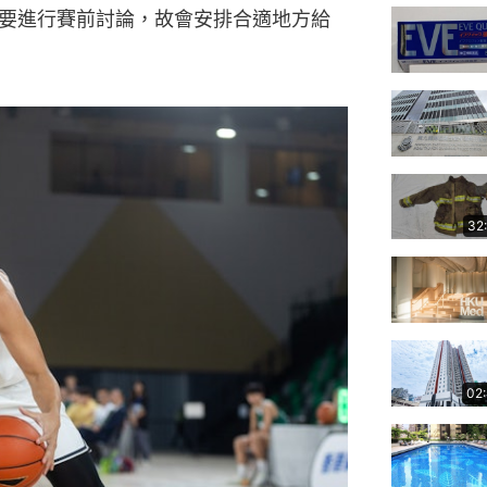
要進行賽前討論，故會安排合適地方給
32
02