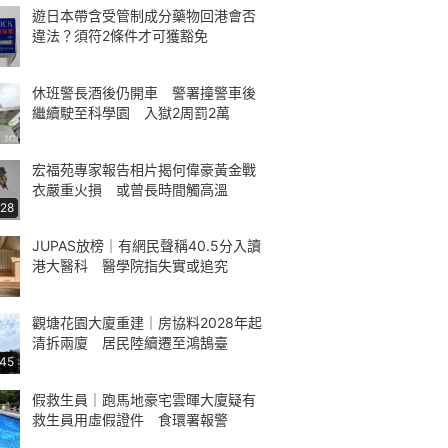
遊日本帶含受管制成分藥物回港會否
違法？須符2條件才可獲豁免
休班警長酒後仍開車 警署撞警車後
繼續駛至科學園 入獄2周罰2萬
宏福苑專家報告相片揭何偉豪黃金戰
衣嚴重火損 或曾長時間觸高溫
:28
JUPAS放榜｜有網民聲稱40.5分入讀
港大醫科 醫學院指失實或追究
觀塘花園大廈重建｜房協料2028年起
清拆兩廈 居民陸續遷至鴻鵠臺
:45
假救生員｜跑馬地豪宅雲暉大廈疑有
救生員用虛假證件 食環署報警