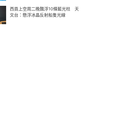
西貢上空周二晚飄浮10條藍光柱 天
文台：懸浮冰晶反射船隻光線