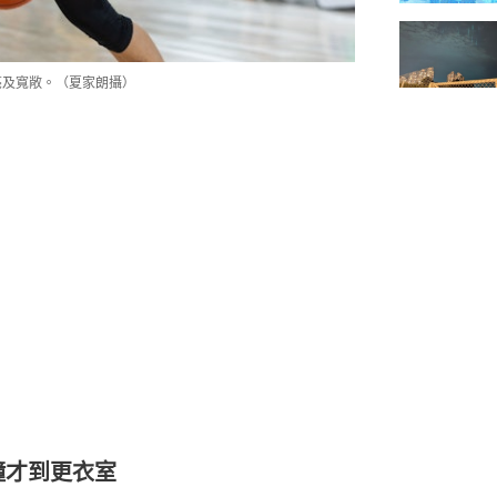
亮及寬敞。（夏家朗攝）
鐘才到更衣室