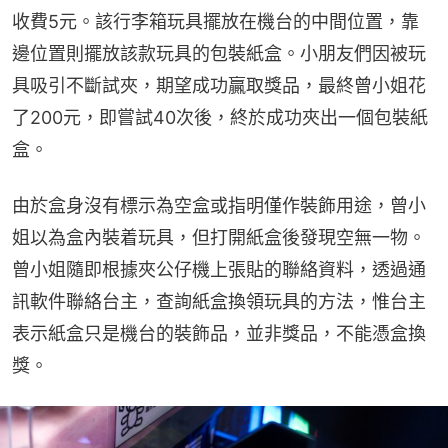
收費5元。該行李箱玩具擺放在機台的中間位置，靠
邊位置則擺放該款玩具的包裝紙盒。小朋友們因被玩
具吸引不斷試夾，期望成功贏取獎品，最終曾小姐花
了200元，即嘗試40次後，終於成功夾出一個包裝紙
盒。
由於盒身沒有標示為空盒或指明僅作裝飾用途，曾小
姐以為盒內裝着玩具，但打開紙盒後發現空無一物。
曾小姐隨即根據夾公仔機上張貼的聯絡資料，透過通
訊軟件聯絡台主，查詢紙盒換領玩具的方法，惟台主
表示紙盒只是機台的裝飾品，並非獎品，不能憑盒換
獎。