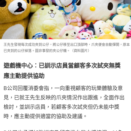
王先生發現每次成功夾到公仔，將公仔移至出口頂部時，爪夾便會自動彈開，原本
已夾到的公仔掉落。圖非事發的夾公仔機。（資料圖片）
遊戲機中心︰已訓示店員當顧客多次試夾無獎
應主動提供協助
B公司回覆消委會指，一向重視顧客的玩樂體驗及意
見，已就王先生反映的爪夾情況作出跟進，全面作出
檢討，並訓示店員，若顧客多次試夾但仍未能中獎
時，應主動提供適當的協助及建議。