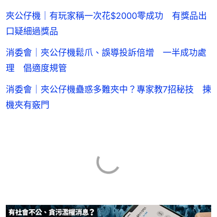
夾公仔機｜有玩家稱一次花$2000零成功 有獎品出
口疑細過獎品
消委會｜夾公仔機鬆爪、誤導投訴倍增 一半成功處
理 倡適度規管
消委會｜夾公仔機蠱惑多難夾中？專家教7招秘技 揀
機夾有竅門