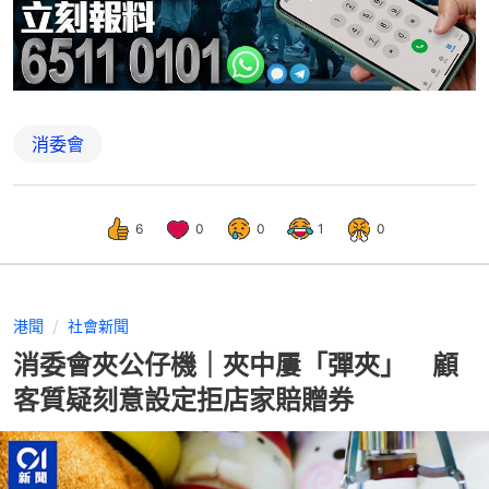
消委會
6
0
0
1
0
港聞
社會新聞
消委會夾公仔機｜夾中屢「彈夾」 顧
客質疑刻意設定拒店家賠贈券