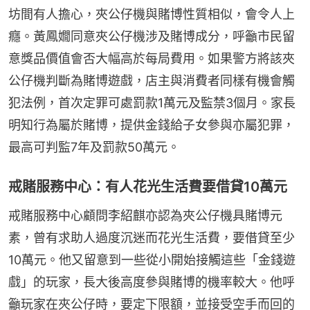
坊間有人擔心，夾公仔機與賭博性質相似，會令人上
癮。黃鳳嫺同意夾公仔機涉及賭博成分，呼籲市民留
意獎品價值會否大幅高於每局費用。如果警方將該夾
公仔機判斷為賭博遊戲，店主與消費者同樣有機會觸
犯法例，首次定罪可處罰款1萬元及監禁3個月。家長
明知行為屬於賭博，提供金錢給子女參與亦屬犯罪，
最高可判監7年及罰款50萬元。
戒賭服務中心：有人花光生活費要借貸10萬元
戒賭服務中心顧問李紹麒亦認為夾公仔機具賭博元
素，曾有求助人過度沉迷而花光生活費，要借貸至少
10萬元。他又留意到一些從小開始接觸這些「金錢遊
戲」的玩家，長大後高度參與賭博的機率較大。他呼
籲玩家在夾公仔時，要定下限額，並接受空手而回的