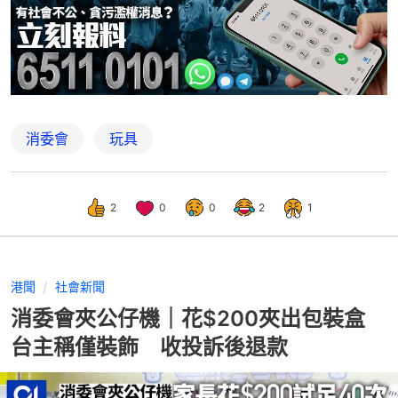
消委會
玩具
2
0
0
2
1
港聞
社會新聞
消委會夾公仔機｜花$200夾出包裝盒
台主稱僅裝飾 收投訴後退款