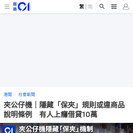
繁
|
简
港聞
社會新聞
夾公仔機｜隱藏「保夾」規則或違商品
說明條例 有人上癮借貸10萬