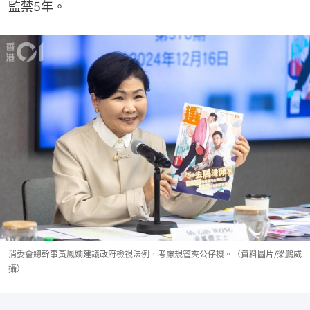
監禁5年。
消委會總幹事黃鳳嫺建議政府檢視法例，考慮規管夾公仔機。（資料圖片/梁鵬威
攝）