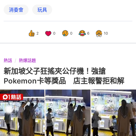
消委會
玩具
2
0
0
6
10
熱話
熱爆話題
新加坡父子狂搖夾公仔機！強搶
Pokemon卡等獎品 店主報警拒和解