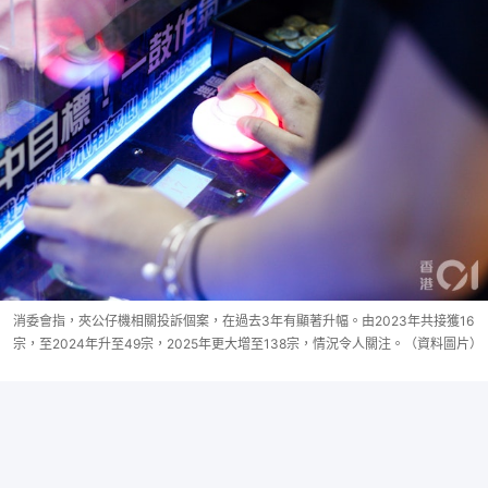
消委會指，夾公仔機相關投訴個案，在過去3年有顯著升幅。由2023年共接獲16
宗，至2024年升至49宗，2025年更大增至138宗，情況令人關注。（資料圖片）