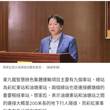
鄧家彪表示高興政府聽到意見。（蘇俊希攝）
東九龍智慧綠色集體運輸項目主要有九個車站，總站
為彩虹東站和油塘東站，兩個總站也是連接觀塘線的
重要樞紐車站。鄧家彪，表示油塘東站和油塘站之間
的連接大概是200米長的地下行人隧道，而彩虹東車