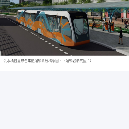
洪水橋智慧綠色集體運輸系統構想圖。（運輸署網頁圖片）