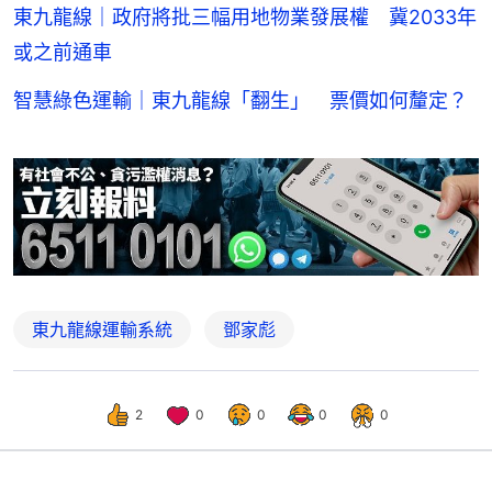
東九龍線｜政府將批三幅用地物業發展權 冀2033年
或之前通車
智慧綠色運輸｜東九龍線「翻生」 票價如何釐定？
東九龍線運輸系統
鄧家彪
2
0
0
0
0