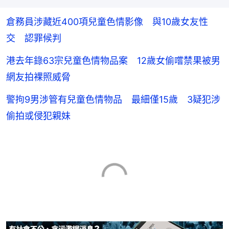
倉務員涉藏近400項兒童色情影像 與10歲女友性
交 認罪候判
港去年錄63宗兒童色情物品案 12歲女偷嚐禁果被男
網友拍裸照威脅
警拘9男涉管有兒童色情物品 最細僅15歲 3疑犯涉
偷拍或侵犯親妹