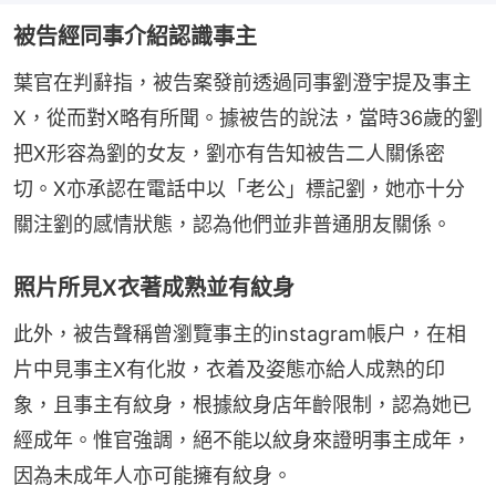
被告經同事介紹認識事主
葉官在判辭指，被告案發前透過同事劉澄宇提及事主
X，從而對X略有所聞。據被告的說法，當時36歲的劉
把X形容為劉的女友，劉亦有告知被告二人關係密
切。X亦承認在電話中以「老公」標記劉，她亦十分
關注劉的感情狀態，認為他們並非普通朋友關係。
照片所見X衣著成熟並有紋身
此外，被告聲稱曾瀏覽事主的instagram帳户，在相
片中見事主X有化妝，衣着及姿態亦給人成熟的印
象，且事主有紋身，根據紋身店年齡限制，認為她已
經成年。惟官強調，絕不能以紋身來證明事主成年，
因為未成年人亦可能擁有紋身。