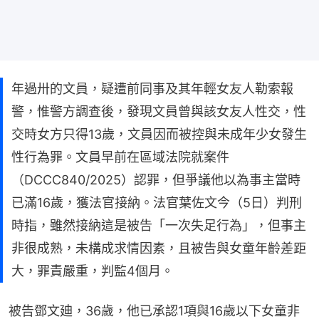
年過卅的文員，疑遭前同事及其年輕女友人勒索報
警，惟警方調查後，發現文員曾與該女友人性交，性
交時女方只得13歲，文員因而被控與未成年少女發生
性行為罪。文員早前在區域法院就案件
（DCCC840/2025）認罪，但爭議他以為事主當時
已滿16歲，獲法官接納。法官葉佐文今（5日）判刑
時指，雖然接納這是被告「一次失足行為」，但事主
非很成熟，未構成求情因素，且被告與女童年齡差距
大，罪責嚴重，判監4個月。
被告鄧文廸，36歲，他已承認1項與16歲以下女童非