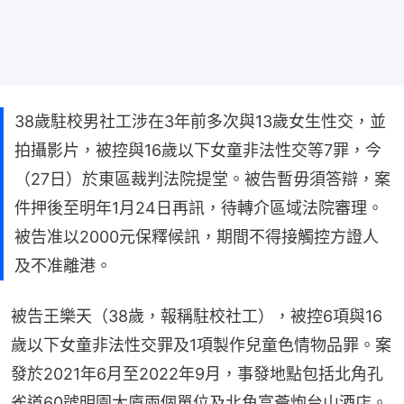
38歲駐校男社工涉在3年前多次與13歲女生性交，並
拍攝影片，被控與16歲以下女童非法性交等7罪，今
（27日）於東區裁判法院提堂。被告暫毋須答辯，案
件押後至明年1月24日再訊，待轉介區域法院審理。
被告准以2000元保釋候訊，期間不得接觸控方證人
及不准離港。
被告王樂天（38歲，報稱駐校社工），被控6項與16
歲以下女童非法性交罪及1項製作兒童色情物品罪。案
發於2021年6月至2022年9月，事發地點包括北角孔
雀道60號明園大廈兩個單位及北角富薈炮台山酒店。