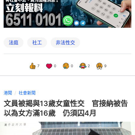
法庭
社工
非法性交
7
0
0
2
9
港聞
社會新聞
文員被揭與13歲女童性交 官接納被告
以為女方滿16歲 仍須囚4月