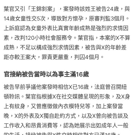
葉官又引「王錦釗案」，案發時該姓王被告24歲，與
14歲女童性交5次，導致對方懷孕，原審判監3個月。
上訴庭認為女童外表比真實年齡成熟是強烈的求情因
素，改判120小時社會服務令。葉官指，本案的X不算
成熟，不足以構成強烈求情因素，被告與X的年齡差
距亦較王案大，罪責更嚴重，判囚4個月。
官接納被告當時以為事主滿16歲
被告早前爭議他案發時相信X已16歲，法庭曾召開紐
頓聆訊。葉官指根據X在社交媒體呈現的形象，及X身
上有紋身，又曾應徵做內衣模特兒等，加上案發當
晚，X的外表及X獨自赴約方式，以及X曾向被告談及
工作收入和昂貴消費等，認為她展示出如成年人一般