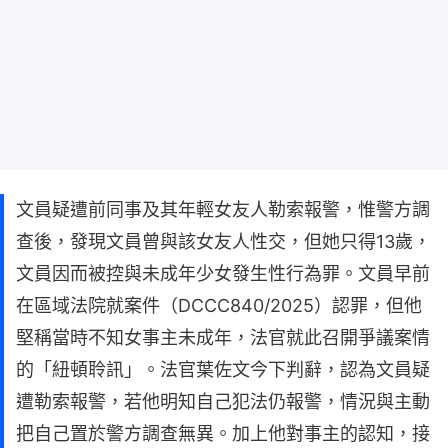
文員疑遭前同事及其年輕女友人勒索報警，惟警方調
查後，發現文員曾與該女友人性交，但她只得13歲，
文員因而被控與未成年少女發生性行為罪。文員早前
在區域法院就案件（DCCC840/2025）認罪，但他
堅稱當時不知女事主未成年，法官就此召開爭議案情
的「紐頓聆訊」。法官葉佐文今下判辭，認為文員疑
遭勒索報警，若他明知自己犯法仍報警，情況與主動
把自己置於警方調查無異。加上他對事主的認知，接