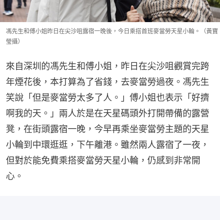
馮先生和傅小姐昨日在尖沙咀露宿一晚後，今日乘搭首班麥當勞天星小輪。（黃寶
瑩攝）
來自深圳的馮先生和傅小姐，昨日在尖沙咀觀賞完跨
年煙花後，本打算為了省錢，去麥當勞過夜。馮先生
笑說「但是麥當勞太多了人。」傅小姐也表示「好擠
啊我的天。」兩人於是在天星碼頭外打開帶備的露營
凳，在街頭露宿一晚，今早再乘坐麥當勞主題的天星
小輪到中環逛逛，下午離港。雖然兩人露宿了一夜，
但對於能免費乘搭麥當勞天星小輪，仍感到非常開
心。