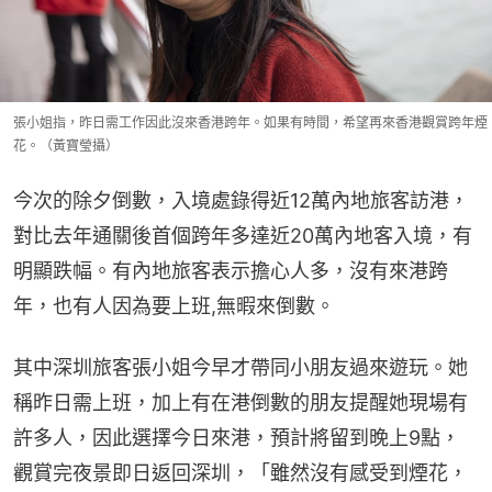
張小姐指，昨日需工作因此沒來香港跨年。如果有時間，希望再來香港觀賞跨年煙
花。（黃寶瑩攝）
今次的除夕倒數，入境處錄得近12萬內地旅客訪港，
對比去年通關後首個跨年多達近20萬內地客入境，有
明顯跌幅。有內地旅客表示擔心人多，沒有來港跨
年，也有人因為要上班,無暇來倒數。
其中深圳旅客張小姐今早才帶同小朋友過來遊玩。她
稱昨日需上班，加上有在港倒數的朋友提醒她現場有
許多人，因此選擇今日來港，預計將留到晚上9點，
觀賞完夜景即日返回深圳，「雖然沒有感受到煙花，