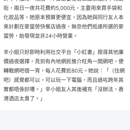
街，兩日一夜共花費約5,000元，主要用來買手袋和
化妝品等。她原本預算更便宜，因為她與同行友人本
來計劃在麥當勞快餐店過夜，無奈他們抵達所選的麥
當勞，始發現並非24小時營業。
辛小姐只好即時利用社交平台「小紅書」搜尋其他廉
價過夜選擇，見到有內地網民推介旺角一間網吧，便
轉戰網吧宿一宵，每人花費近80元。她說：「（住網
吧）感覺都可以，可以玩一下電腦，而且過咗跨年其
實都唔係好嘈。」辛小姐友人其後補充「沒辦法，香
港酒店太貴了。」