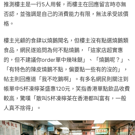
推測樓主是一行5人用餐，而樓主在回應留言時亦無
否認，並強調是自己的消費能力有限，無法承受該價
格。
樓主光顧的食肆以燒鵝聞名，但樓主沒有點選燒鵝類
食品，網民遂追問為何不點燒鵝，「這家店超實惠
的，但不建議你order單中幾味餸」、「燒鵝呢？」、
「有特色的陳皮燒鵝不點，偏要點一些有的沒的」，
帖主則回應道「我不吃鵝啊」。有多名網民則關注到
帳單中5杯凍檸茶盛惠120元，笑指香港單點飲品收費
較高，驚嘆「散叫5杯凍檸茶在香港都叫富有，一般
人真不捨得」。