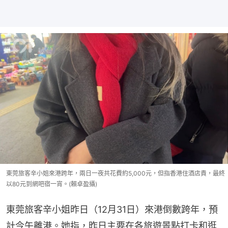
東莞旅客辛小姐來港跨年，兩日一夜共花費約5,000元，但指香港住酒店貴，最終
以80元到網吧宿一宵。(賴卓盈攝)
東莞旅客辛小姐昨日（12月31日）來港倒數跨年，預
計今午離港。她指，昨日主要在各旅遊景點打卡和逛