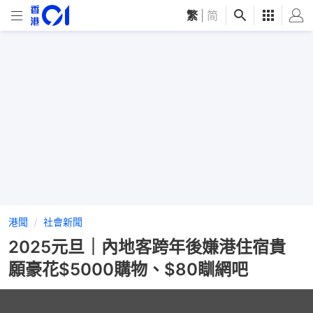
繁
|
简
港聞
社會新聞
2025元旦｜內地客跨年後嫌港住宿貴
願豪花$5000購物、$80瞓網吧