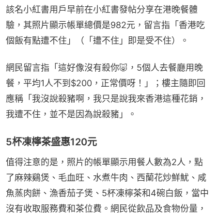
該名小紅書用戶早前在小紅書發帖分享在港晚餐體
驗，其照片顯示帳單總價是982元，留言指「香港吃
個飯有點遭不住」（「遭不住」即是受不住）。
網民留言指「這好像沒有殺你🐷，5個人去餐廳用晚
餐，平均1人不到$200，正常價呀！」；樓主隨即回
應稱「我沒說殺豬啊，我只是說我來香港這種花銷，
我遭不住，並不是因為說殺豬」。
5杯凍檸茶盛惠120元
值得注意的是，照片的帳單顯示用餐人數為2人，點
了麻辣鷄煲、毛血旺、水煮牛肉、西蘭花炒鮮魷、咸
魚蒸肉餅、漁香茄子煲、5杯凍檸茶和4碗白飯，當中
沒有收取服務費和茶位費。網民從飲品及食物份量，