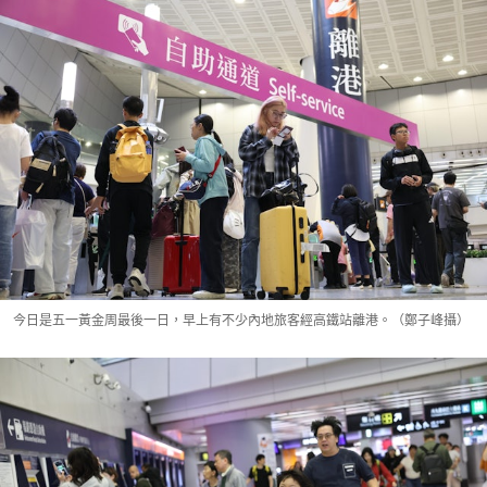
今日是五一黃金周最後一日，早上有不少內地旅客經高鐵站離港。（鄭子峰攝）