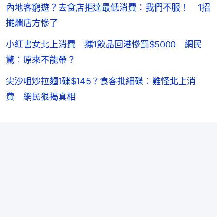
內地客窮遊？去食店拒達最低消費：我們不服！ 1招
擺爛店方慘了
小紅書女北上消費 攜1飲品回港慘罰$5000 網民
驚：原來不能帶？
尖沙咀炒拉麵1碟$145？食客批細碟︰難怪北上消
費 網民狠揭真相