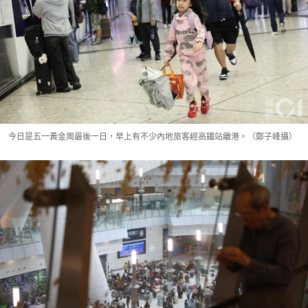
今日是五一黃金周最後一日，早上有不少內地旅客經高鐵站離港。（鄭子峰攝）