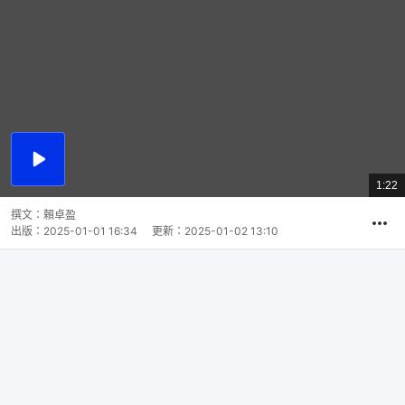
播
放
1:22
總
影
共
片
時
撰文：
賴卓盈
間
出版：
2025-01-01 16:34
更新：
2025-01-02 13:10