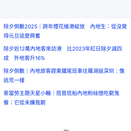
除夕倒數2025｜跨年煙花維港綻放 內地生：從沒覺
得元旦這麼興奮
除夕近12萬內地客來訪港 比2023年紅日除夕減四
成 外地客升16%
除夕倒數｜內地旅客趕東鐵尾班車往羅湖返深圳：像
逃荒一樣
麥當勞主題天星小輪｜搭首班船內地粉絲憶吃窮鬼
餐：它從未嫌我窮