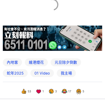
內地客
維港煙花
元旦除夕倒數
蛇年2025
01 Video
我主場
53
1
3
17
5