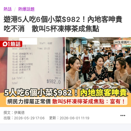
熱話
熱爆話題
遊港5人吃6個小菜$982！內地客呻貴
吃不消 散叫5杯凍檸茶成焦點
撰文：
伊萬德
出版：
2026-05-29 17:06
更新：
2026-06-01 11:19