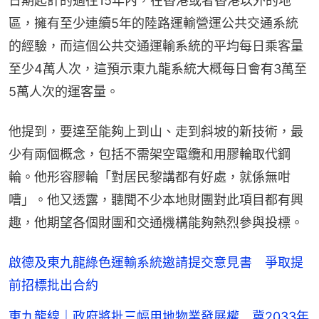
日期起計的過往15年內，在香港或者香港以外的地
區，擁有至少連續5年的陸路運輸營運公共交通系統
的經驗，而這個公共交通運輸系統的平均每日乘客量
至少4萬人次，這預示東九龍系統大概每日會有3萬至
5萬人次的運客量。
他提到，要達至能夠上到山、走到斜坡的新技術，最
少有兩個概念，包括不需架空電纜和用膠輪取代鋼
輪。他形容膠輪「對居民黎講都有好處，就係無咁
嘈」。他又透露，聽聞不少本地財團對此項目都有興
趣，他期望各個財團和交通機構能夠熱烈參與投標。
啟德及東九龍綠色運輸系統邀請提交意見書 爭取提
前招標批出合約
東九龍線｜政府將批三幅用地物業發展權 冀2033年