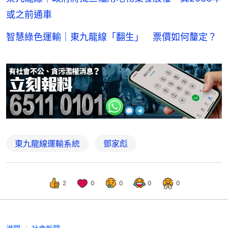
或之前通車
智慧綠色運輸｜東九龍線「翻生」 票價如何釐定？
東九龍線運輸系統
鄧家彪
2
0
0
0
0