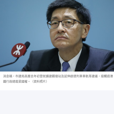
消息稱，市建局高層去年初曾就擴建觀塘站及延伸啟德列車車軌等建議，接觸過港
鐵行政總裁梁國權。（資料照片）