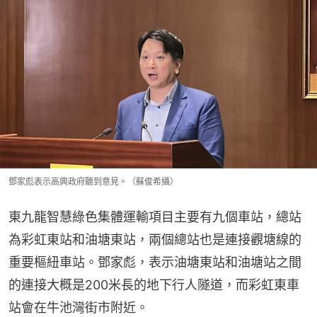
鄧家彪表示高興政府聽到意見。（蘇俊希攝）
東九龍智慧綠色集體運輸項目主要有九個車站，總站
為彩虹東站和油塘東站，兩個總站也是連接觀塘線的
重要樞紐車站。鄧家彪，表示油塘東站和油塘站之間
的連接大概是200米長的地下行人隧道，而彩虹東車
站會在牛池灣街市附近。