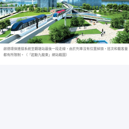
啟德環保連接系統至觀塘站最後一段走線，由於列車沒有位置掉頭，班次和載客量
都有所限制。（「起動九龍東」網站截圖）