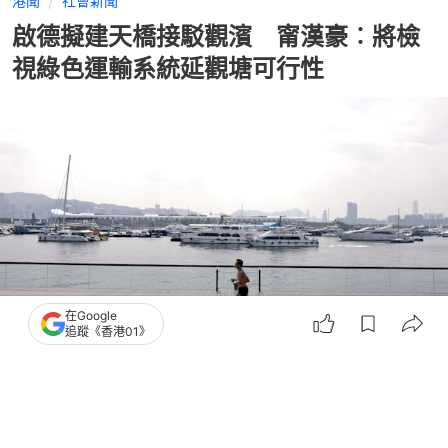
港聞
社會新聞
啟德擬建天橋接駁觀濱 甯漢豪︰將檢
視綠色運輸系統延觀塘可行性
在Google
追蹤《香港01》
撰文：
歐陽德浩
出版：
2026-05-27 12:21
更新：
2026-05-27 19:18