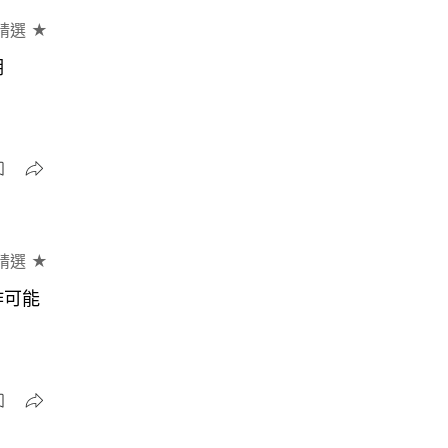
精選 ★
期
精選 ★
作可能