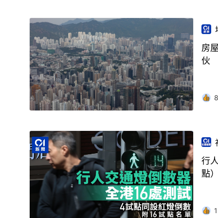
房屋
伙
行人
點
1