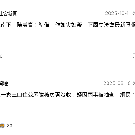
2025-10-11
社會新聞
車南下｜陳美寶：準備工作如火如荼 下周立法會最新匯
0
2025-08-10
開罐
人一家三口住公屋險被房署沒收！疑因兩事被抽查 網民
83