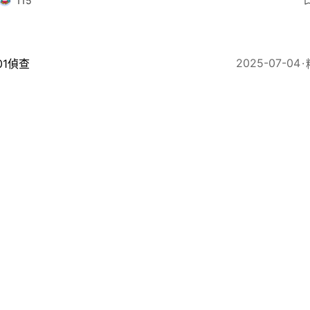
115
2025-07-04
01偵查
牌照｜十大車行三年增持183牌「叫價」9億 牌主稱非
170
2025
社會新聞
府稱今與網約車平台會面 關注「白牌車」服務 重申營