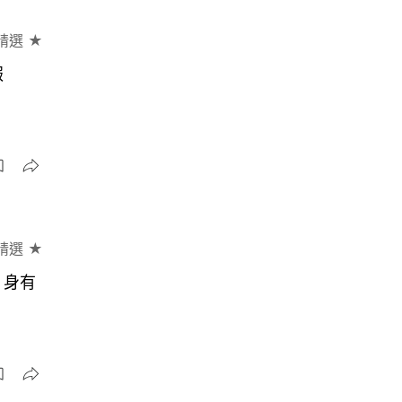
精選 ★
報
精選 ★
：身有