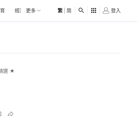
育
經濟
更多
01深圳
繁
觀點
|
简
健康
好食玩飛
登入
女
精選 ★