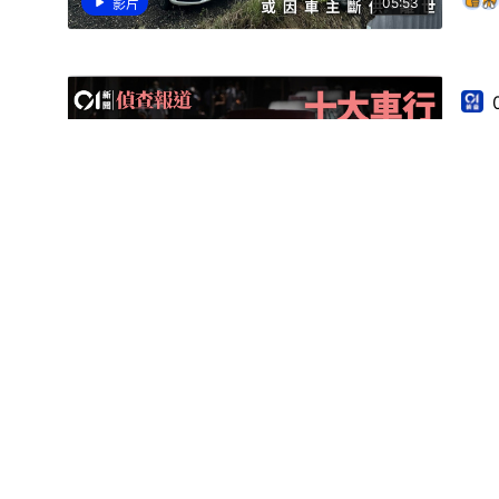
05:53
影片
的士
景
05:53
影片
政
法