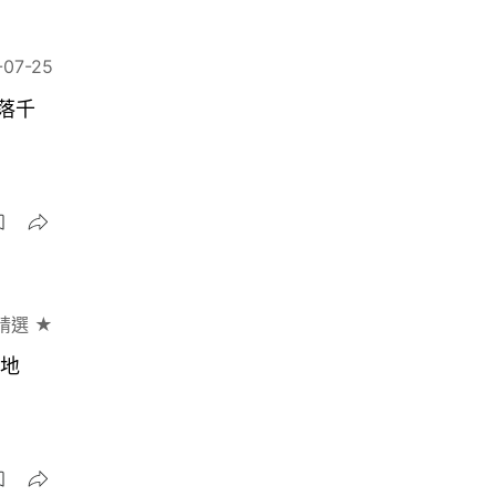
-07-25
回落千
精選 ★
附地