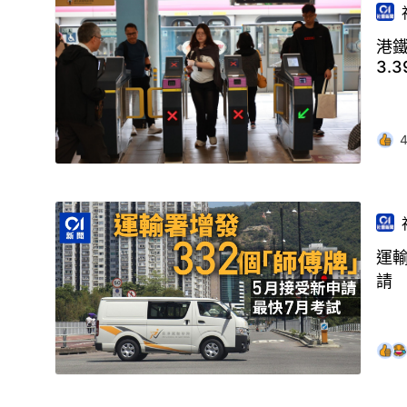
港鐵
3.3
運輸
請