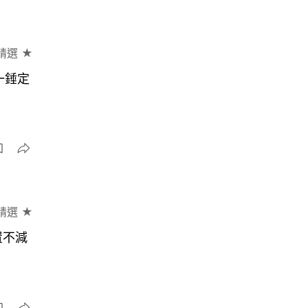
精選 ★
一錘定
精選 ★
置不減