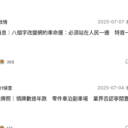
2025-07-07
政情
1消息｜八個字改變網約車命運：必須站在人民一邊 特首
368
2025-07-04
01偵查
士牌照｜領牌數逐年跌 零件車泊劏車場 業界否認寧閒