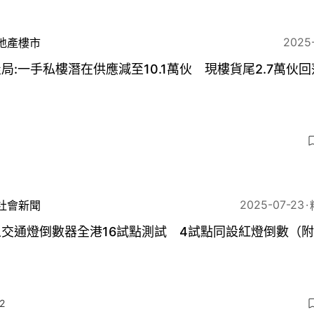
2025
地產樓市
局:一手私樓潛在供應減至10.1萬伙 現樓貨尾2.7萬伙
8
2025-07-23
社會新聞
交通燈倒數器全港16試點測試 4試點同設紅燈倒數（
）
2