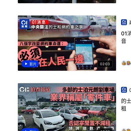
0
音
02:03
影片
的
租