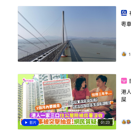
粵
1
港
屎
01:23
影片