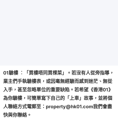
01驗樓 ︰「買樓唔同買棵菜」。若沒有人從旁指導，
業主們手執驗樓表，或因毫無經驗而感到迷茫、無從
入手，甚至忽略單位的重要缺陷。若希望《香港01》
為你驗樓，可簡單寫下自己的「上車」故事，並將個
人聯絡方式電郵至：property@hk01.com我們會盡
快與你聯絡。