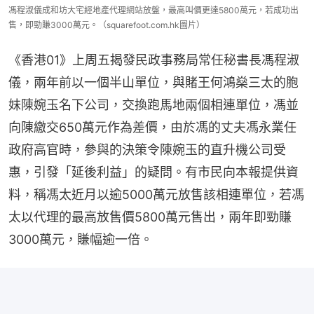
馮程淑儀成和坊大宅經地產代理網站放盤，最高叫價更達5800萬元，若成功出
售，即勁賺3000萬元。（squarefoot.com.hk圖片）
《香港01》上周五揭發民政事務局常任秘書長馮程淑
儀，兩年前以一個半山單位，與賭王何鴻燊三太的胞
妹陳婉玉名下公司，交換跑馬地兩個相連單位，馮並
向陳繳交650萬元作為差價，由於馮的丈夫馮永業任
政府高官時，參與的決策令陳婉玉的直升機公司受
惠，引發「延後利益」的疑問。有市民向本報提供資
料，稱馮太近月以逾5000萬元放售該相連單位，若馮
太以代理的最高放售價5800萬元售出，兩年即勁賺
3000萬元，賺幅逾一倍。