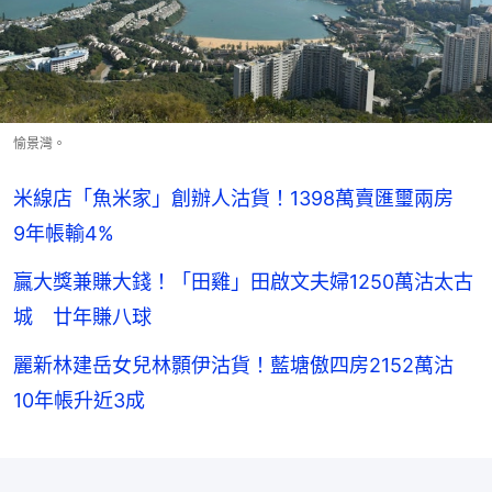
愉景灣。
米線店「魚米家」創辦人沽貨！1398萬賣匯璽兩房
9年帳輸4%
贏大獎兼賺大錢！「田雞」田啟文夫婦1250萬沽太古
城 廿年賺八球
麗新林建岳女兒林顥伊沽貨！藍塘傲四房2152萬沽
10年帳升近3成