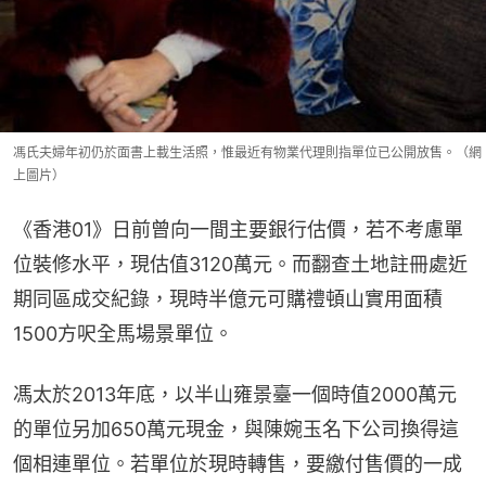
馮氏夫婦年初仍於面書上載生活照，惟最近有物業代理則指單位已公開放售。（網
上圖片）
《香港01》日前曾向一間主要銀行估價，若不考慮單
位裝修水平，現估值3120萬元。而翻查土地註冊處近
期同區成交紀錄，現時半億元可購禮頓山實用面積
1500方呎全馬場景單位。
馮太於2013年底，以半山雍景臺一個時值2000萬元
的單位另加650萬元現金，與陳婉玉名下公司換得這
個相連單位。若單位於現時轉售，要繳付售價的一成