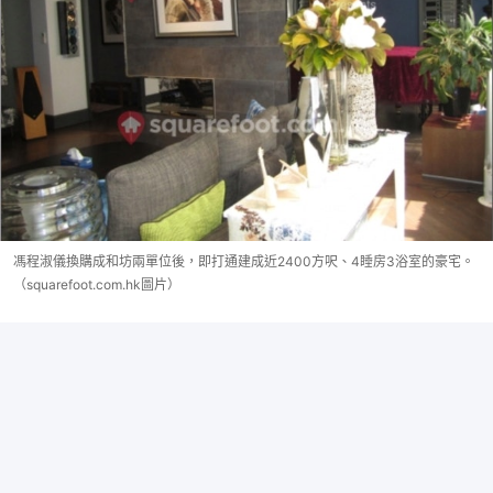
馮程淑儀換購成和坊兩單位後，即打通建成近2400方呎、4睡房3浴室的豪宅。
（squarefoot.com.hk圖片）