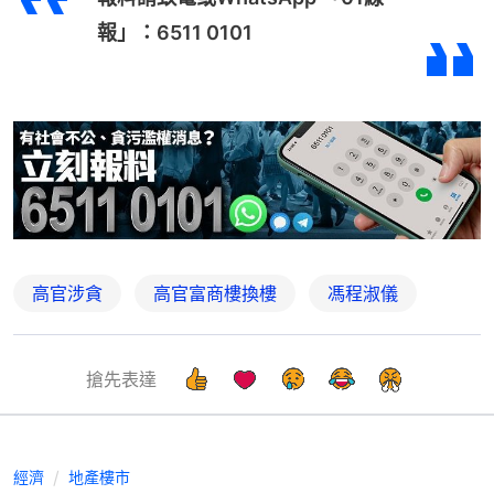
報」：6511 0101
高官涉貪
高官富商樓換樓
馮程淑儀
搶先表達
經濟
地產樓市