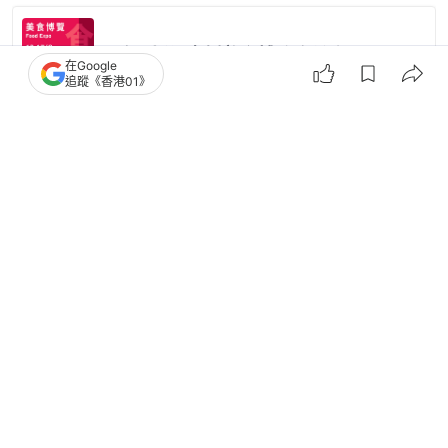
在Google
追蹤《香港01》
3
0
0
2
0
經濟
地產樓市
換樓客1800萬購鰂魚涌逸樺園高層三房
戶 原業主大賺逾千萬