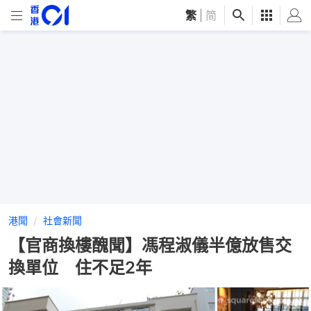
繁
|
简
港聞
社會新聞
【官商換樓醜聞】馮程淑儀半億放售交
換單位 住不足2年