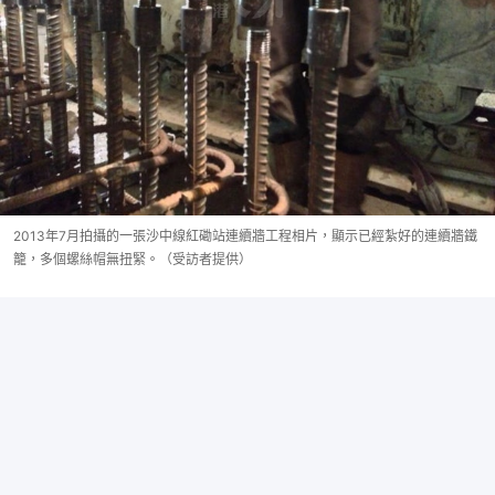
2013年7月拍攝的一張沙中線紅磡站連續牆工程相片，顯示已經紮好的連續牆鐵
籠，多個螺絲帽無扭緊。（受訪者提供）