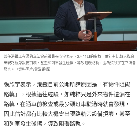
曾任港鐵工程師的立法會前議員張欣宇表示，2月11日的事故，估計有比較大機會
出現路軌旁設備損壞，甚至和列車發生碰擦，導致阻礙路軌，圖為張欣宇在立法會
發言。（資料圖片/黃浩謙攝）
張欣宇表示，港鐵目前公開所講原因是「有物件阻礙
路軌」，根據過往經驗，如純粹只是外來物件遺漏在
路軌，在通車前檢查或最少頭班車駛過時就會發現，
因此估計都有比較大機會出現路軌旁設備損壞，甚至
和列車發生碰擦，導致阻礙路軌。