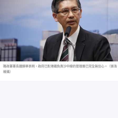
路政署署長鍾錦華表明，政府已對港鐵負責沙中線的管理層已完全無信心。（張浩
維攝）