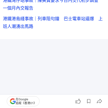
港鐵灣仔站事故｜陳美寶要求今日內交代初步調查
一個月內交報告
港鐵港島綫事故｜列車阻句鐘 巴士電車站逼爆 上
班人潮湧出馬路
在Google
追蹤《香港01》