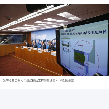
政府今日公布沙中線紅磡站工程嚴重造假。（張浩維攝）