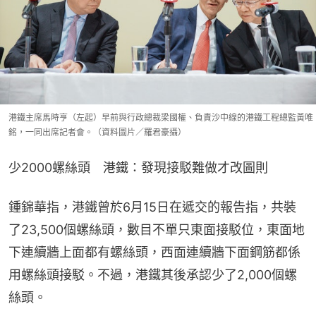
港鐵主席馬時亨（左起）早前與行政總裁梁國權、負責沙中線的港鐵工程總監黃唯
銘，一同出席記者會。（資料圖片／羅君豪攝）
少2000螺絲頭　港鐵：發現接駁難做​才改圖則
鍾錦華指，港鐵曾於6月15日在遞交的報告指，共裝
了23,500個螺絲頭，數目不單只東面接駁位，東面地
下連續牆上面都有螺絲頭，西面連續牆下面鋼筋都係
用螺絲頭接駁。不過，港鐵其後承認少了2,000個螺
絲頭。