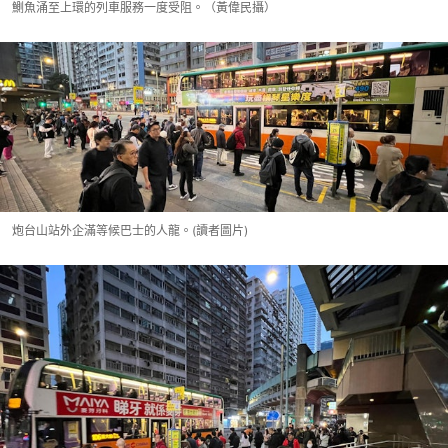
鰂魚涌至上環的列車服務一度受阻。（黃偉民攝）
炮台山站外企滿等候巴士的人龍。(讀者圖片)