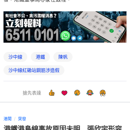
沙中線
港鐵
陳帆
沙中線紅磡站鋼筋涉造假
搶先表達
港聞
突發
港鐵港島線事故原因未明 張欣宇形容