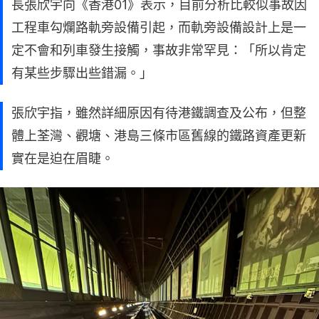
長張欣宇向《香港01》表示，目前分析比較似事故因
工程車勾爛路軌旁設備引起，而軌旁設備設計上是一
定不會和列車發生接觸，事故非常罕見：「所以肯定
有某些步驟出些錯漏。」
張欣宇指，雖然詳細原因有待港鐵調查及公布，但整
體上荃灣、觀塘、港島三條市區舊線的鐵路資產更新
實在是迫在眉睫。