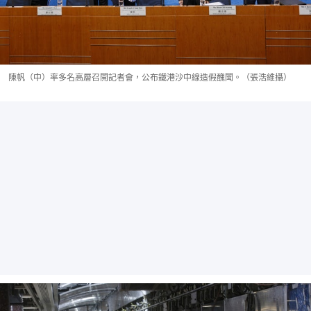
陳帆（中）率多名高層召開記者會，公布鐵港沙中線造假醜聞。（張浩維攝）