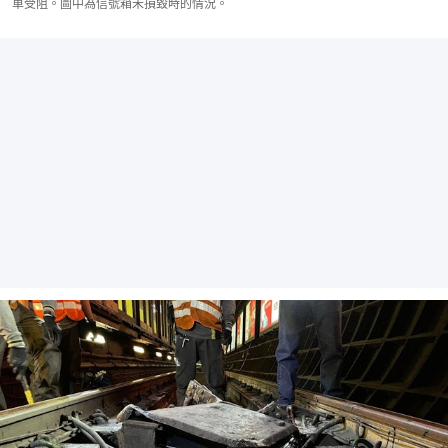
車受阻。圖中為信號箱未損毀時的情況。