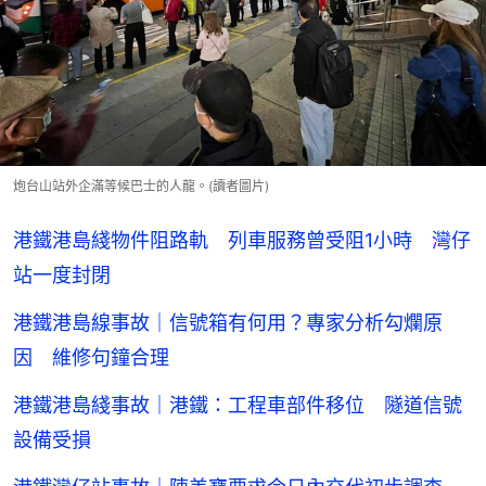
炮台山站外企滿等候巴士的人龍。(讀者圖片)
港鐵港島綫物件阻路軌 列車服務曾受阻1小時 灣仔
站一度封閉
港鐵港島線事故｜信號箱有何用？專家分析勾爛原
因 維修句鐘合理
港鐵港島綫事故｜港鐵：工程車部件移位 隧道信號
設備受損