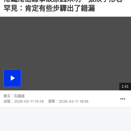
罕見：肯定有些步驟出了錯漏
播
放
1:41
總
影
共
片
時
撰文：
石國威
間
出版：
2026-02-11 10:18
更新：
2026-02-11 18:56