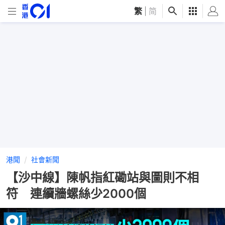
繁
|
简
港聞
社會新聞
【沙中線】陳帆指紅磡站與圖則不相
符 連續牆螺絲少2000個