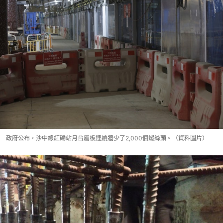
政府公布，沙中線紅磡站月台層板連續牆少了2,000個螺絲頭。（資料圖片）