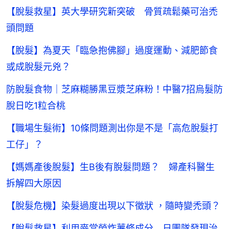
【脫髮救星】英大學研究新突破 骨質疏鬆藥可治禿
頭問題
【脫髮】為夏天「臨急抱佛腳」過度運動、減肥節食
或成脫髮元兇？
防脫髮食物｜芝麻糊勝黑豆漿芝麻粉！中醫7招烏髮防
脫日吃1粒合桃
【職場生髮術】10條問題測出你是不是「高危脫髮打
工仔」？
【媽媽產後脫髮】生B後有脫髮問題？ 婦產科醫生
拆解四大原因
【脫髮危機】染髮過度出現以下徵狀 ，隨時變禿頭？
【脫髮救星】利用麥當勞炸薯條成分 日團隊發現治