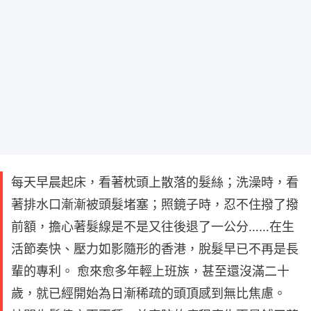
每天早晨起床，看著枕頭上散落的髮絲；洗澡時，看
著排水口漸漸被頭髮堵塞；照鏡子時，忍不住撥了撥
前額，擔心著髮線是不是又往後退了一公分……在生
活節奏快、壓力如影隨形的香港，脫髮早已不再是長
輩的專利。 愈來愈多年輕上班族，甚至還沒滿二十
歲，就已經開始為日漸稀疏的頭頂感到無比焦慮。