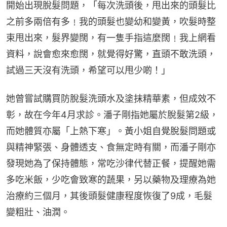
開始出現脫髮問題，「每次洗頭後，甩出來的頭髮比
之前多兩倍有多﹗我的頭髮也變幼和變黃，吹髮時整
束甩出來，髮界變闊，有一隻手指這麼闊﹗我上網看
資料，說會愈來愈闊，就覺得好驚，直頭不敢洗頭，
試過三天沒有洗頭，希望可以甩少啲！」
她曾嘗試購買防脫髮洗頭水及塗抹精華素，但成效不
彰，故在今年4月求診。潘子剛指她屬於脫髮第2級，
而她體質亦屬「上熱下寒」。黃小姐自覺脫髮問題或
與精神緊張、身體透支、食無定時有關，而潘子剛亦
發現她為了保持體態，常吃沙律代替正餐，提醒她需
多吃米飯，少吃會致寒的蔬果，另以藥物及理療為她
治療約三個月，其後頭髮健康程度恢復了9成，毛髮
變粗壯、油潤。