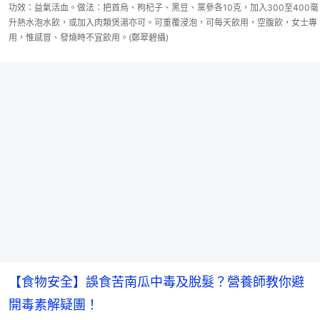
功效：益氣活血。做法：把首烏、枸杞子、黑豆、黨參各10克，加入300至400毫
升熱水泡水飲，或加入肉類煲湯亦可。可重覆浸泡，可每天飲用，空腹飲，女士專
用，惟感冒、發燒時不宜飲用。(鄭翠碧攝)
【食物安全】誤食苦南瓜中毒及脫髮？營養師教你避
開毒素解疑團！