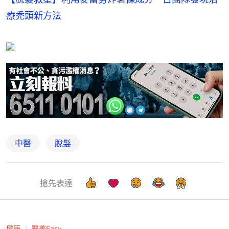
療禿頭新方法
中醫
脫髮
搶先表達
健康
醫美Easy