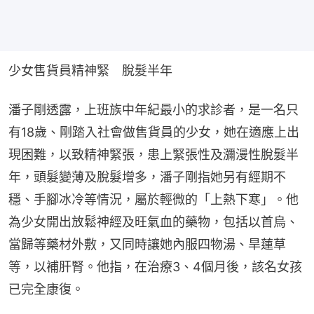
少女售貨員精神緊　脫髮半年
潘子剛透露，上班族中年紀最小的求診者，是一名只
有18歲、剛踏入社會做售貨員的少女，她在適應上出
現困難，以致精神緊張，患上緊張性及瀰漫性脫髮半
年，頭髮變薄及脫髮增多，潘子剛指她另有經期不
穩、手腳冰冷等情況，屬於輕微的「上熱下寒」。他
為少女開出放鬆神經及旺氣血的藥物，包括以首烏、
當歸等藥材外敷，又同時讓她內服四物湯、旱蓮草
等，以補肝腎。他指，在治療3、4個月後，該名女孩
已完全康復。