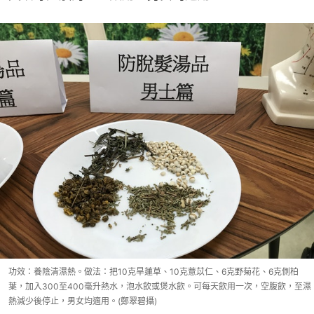
功效：養陰清濕熱。做法：把10克旱蓮草、10克薏苡仁、6克野菊花、6克側柏
葉，加入300至400毫升熱水，泡水飲或煲水飲。可每天飲用一次，空腹飲，至濕
熱減少後停止，男女均適用。(鄭翠碧攝)