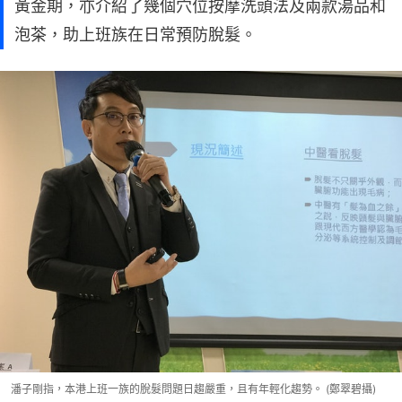
黃金期，亦介紹了幾個穴位按摩洗頭法及兩款湯品和
泡茶，助上班族在日常預防脫髮。
潘子剛指，本港上班一族的脫髮問題日趨嚴重，且有年輕化趨勢。 (鄭翠碧攝)