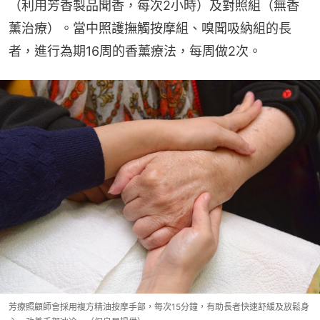
（利用芳香製品聞香，每次2小時）及對照組（無香
薰治療）。當中照護撫觸按摩組、嗅聞吸納組的長
者，進行為期16周的香薰療法，每周做2次。
芳療照顧師會採用複方精油按摩手部，每次15分鐘，有助長者快速舒緩及放鬆身