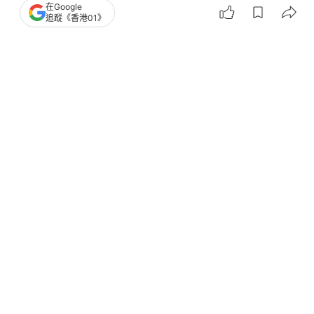
在Google
追蹤《香港01》
撰文：
林遠航
出版：
2026-06-21 13:07
更新：
2026-06-21 13:27
荔景邨前日（19日）發生一宗涉及雙老家庭的悲劇，
一對七旬夫婦被發現在單位內昏迷，其中78歲妻子送