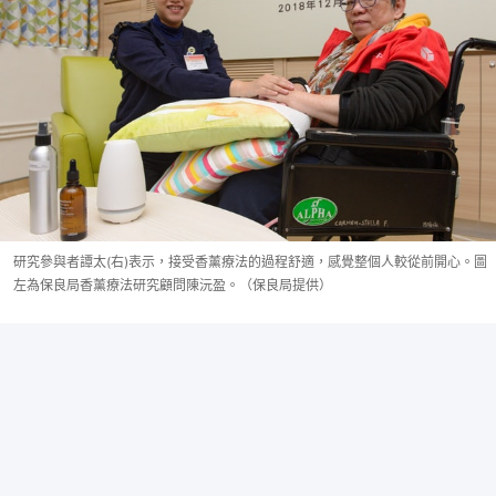
研究參與者譚太(右)表示，接受香薰療法的過程舒適，感覺整個人較從前開心。圖
左為保良局香薰療法研究顧問陳沅盈。（保良局提供）