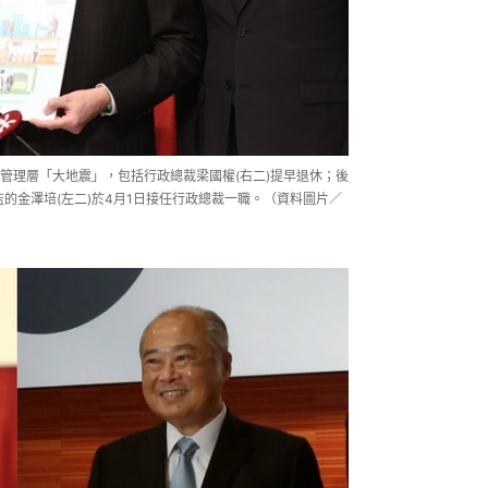
管理層「大地震」，包括行政總裁梁國權(右二)提早退休；後
監的金澤培(左二)於4月1日接任行政總裁一職。（資料圖片／