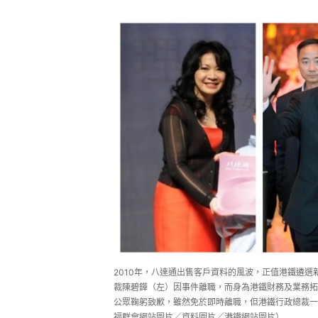
2010年，八達通出售客戶資料的風波，正值港鐵遴
裁陳碧鏵（左）因事件離職，而身為港鐵財務及業務拓
公眾鞠躬致歉，雖然免於即時離職，但港鐵行政總裁一
福群會網站圖片／資料圖片／港鐵網站圖片）