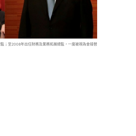
總監；至2008年出任財務及業務拓展總監，一度被視為會接替