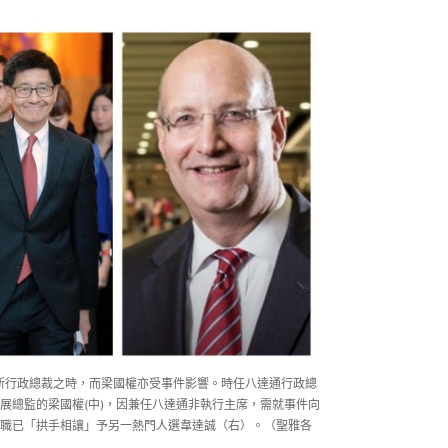
選新行政總裁之時，而梁國權亦受事件影響。時任八達通行政總
展總監的梁國權(中)，因兼任八達通非執行主席，需就事件向
職已「拱手相讓」予另一熱門人選韋達誠（右）。（聖雅各