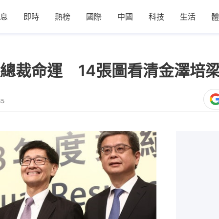
息
即時
熱榜
國際
中國
科技
生活
體
總裁命運 14張圖看清金澤培
35