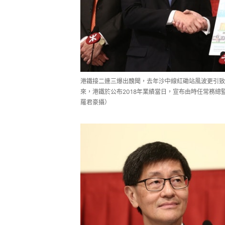
港鐵接二連三爆出醜聞，去年沙中線紅磡站風波更引致
來，港鐵於公布2018年業績當日，宣布由時任常務總
羅君豪攝）