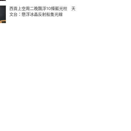
西貢上空周二晚飄浮10條藍光柱 天
文台：懸浮冰晶反射船隻光線