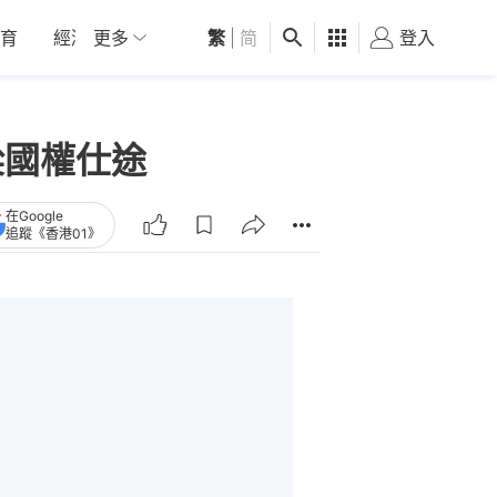
育
經濟
更多
01深圳
繁
觀點
|
简
健康
好食玩飛
登入
女
梁國權仕途
在Google
追蹤《香港01》