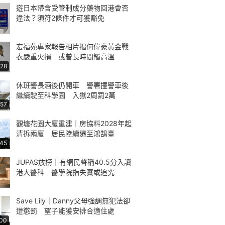
遊日本帶含受管制成分藥物回港會否
違法？須符2條件才可獲豁免
宏福苑專家報告相片揭何偉豪黃金戰
衣嚴重火損 或曾長時間觸高溫
:28
休班警長酒後仍開車 警署撞警車後
繼續駛至科學園 入獄2周罰2萬
:57
觀塘花園大廈重建｜房協料2028年起
清拆兩廈 居民陸續遷至鴻鵠臺
:45
JUPAS放榜｜有網民聲稱40.5分入讀
港大醫科 醫學院指失實或追究
Save Lily｜Danny父母強調無犯法卻
遭懲罰 望子能獲安排合適住處
:00