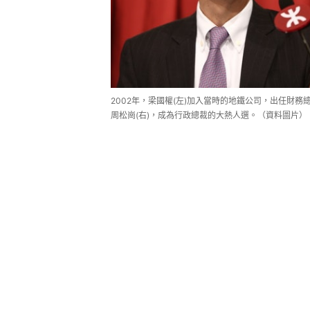
2002年，梁國權(左)加入當時的地鐵公司，出任財務
周松崗(右)，成為行政總裁的大熱人選。（資料圖片）