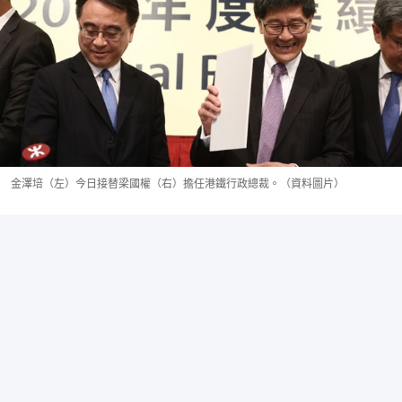
金澤培（左）今日接替梁國權（右）擔任港鐵行政總裁。（資料圖片）