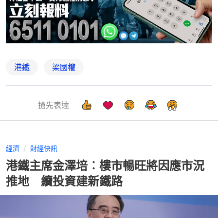
港鐵
梁國權
搶先表達
經濟
財經快訊
港鐵主席金澤培︰樓市暢旺將因應市況
推地 續投資建新鐵路