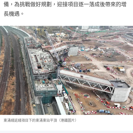
備，為挑戰做好規劃，迎接項目逐一落成後帶來的增
長機遇。
東涌綫延綫項目下的東涌東站平頂（港鐵圖片）