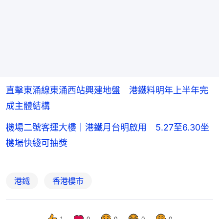
直擊東涌線東涌西站興建地盤 港鐵料明年上半年完
成主體結構
機場二號客運大樓｜港鐵月台明啟用 5.27至6.30坐
機場快綫可抽獎
港鐵
香港樓市
1
0
0
0
0