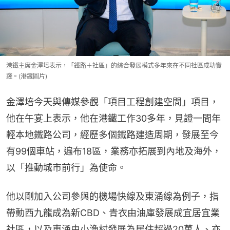
港鐵主席金澤培表示，「鐵路＋社區」的綜合發展模式多年來在不同社區成功實
踐。(港鐵圖片)
金澤培今天與傳媒參觀「項目工程創建空間」項目，
他在午宴上表示，他在港鐵工作30多年，見證一間年
輕本地鐵路公司，經歷多個鐵路建造周期，發展至今
有99個車站，遍布18區，業務亦拓展到內地及海外，
以「推動城市前行」為使命。
他以剛加入公司參與的機場快線及東涌線為例子，指
帶動西九龍成為新CBD、青衣由油庫發展成宜居宜業
社區，以及東涌由小漁村發展為居住超過20萬人、亦