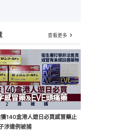
章
查看更多
獲140盒港人遊日必買感冒藥止
子涉違例被捕