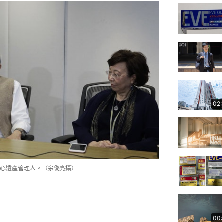
02
心遺產管理人。（余俊亮攝）
00