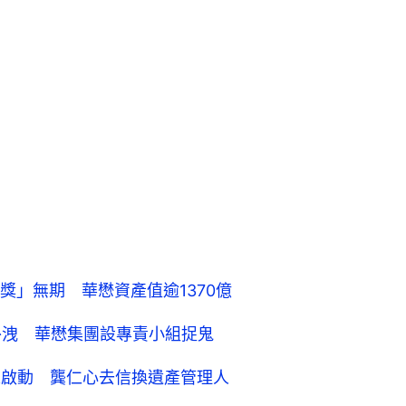
獎」無期 華懋資產值逾1370億
外洩 華懋集團設專責小組捉鬼
未啟動 龔仁心去信換遺產管理人