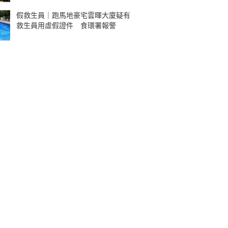
假救生員｜跑馬地豪宅雲暉大廈疑有
救生員用虛假證件 食環署報警