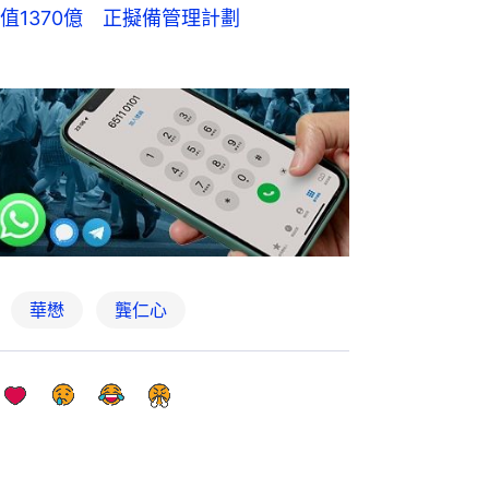
1370億 正擬備管理計劃
華懋
龔仁心