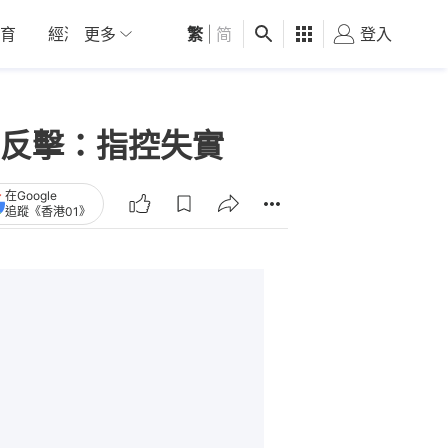
育
經濟
更多
01深圳
繁
觀點
|
简
健康
好食玩飛
登入
女
反擊：指控失實
在Google
追蹤《香港01》