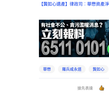
【龔如心遺產】律政司︰華懋資產淨值
華懋
羅兵咸永道
龔如心
搶先表達