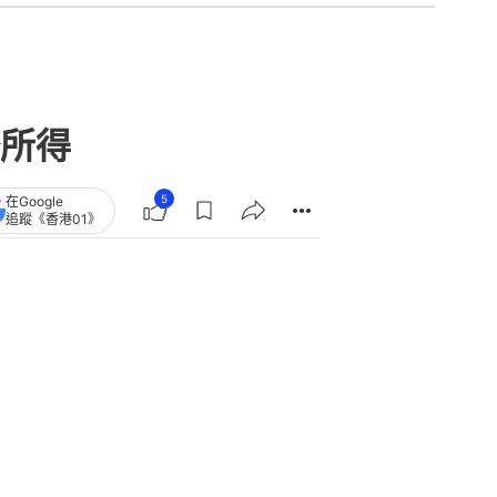
所得
5
在Google
追蹤《香港01》