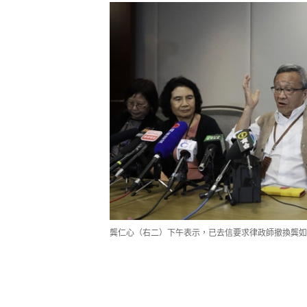
龔仁心（右二）下午表示，已去信要求律政師撤換龔如