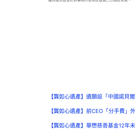
羅兵咸永道會計師事務所發明反駁龔仁心指控失實。
【龔如心遺產】遺願設「中國諾貝爾
【龔如心遺產】前CEO「分手費」
【龔如心遺產】華懋慈善基金12年