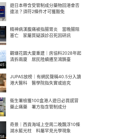
遊日本帶含受管制成分藥物回港會否
違法？須符2條件才可獲豁免
精神病漢腹痛被指腸胃炎 當晚腸阻
塞亡 家屬質疑誤診召死因研訊
觀塘花園大廈重建｜房協料2028年起
清拆兩廈 居民陸續遷至鴻鵠臺
:45
JUPAS放榜｜有網民聲稱40.5分入讀
港大醫科 醫學院指失實或追究
衞生署檢獲100盒港人遊日必買感冒
藥止痛藥 署方指含管制成分
奇景｜西貢海域上空周二晚飄浮10條
湖水藍光柱 料屬罕見光學現象
:58