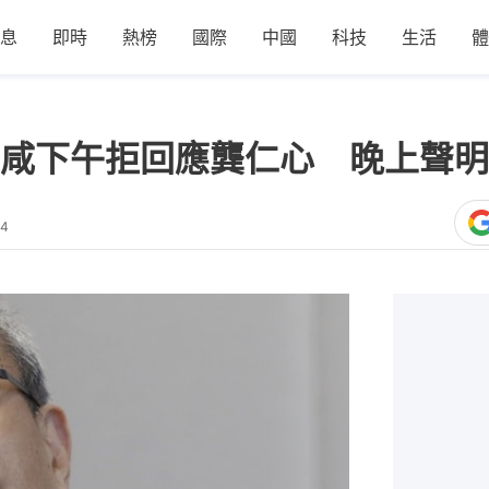
息
即時
熱榜
國際
中國
科技
生活
體
咸下午拒回應龔仁心 晚上聲明
24