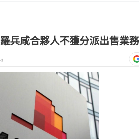
羅兵咸合夥人不獲分派出售業務
43