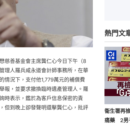
熱門文
懋慈善基金會主席龔仁心今日下午（8
管理人羅兵咸永道會計師事務所，在華
情況下，支付他1,779萬元的補償費
舉報，並要求撤換臨時遺產管理人。羅
詢時表示，鑑於為客戶信息保密的責
，但到晚上卻發聲明還擊龔仁心，批評
衞生署再檢
痛藥 2男