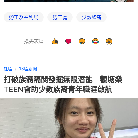
勞工及福利局
勞工處
少數族裔
搶先表達
社區
18區新聞
打破族裔隔閡發掘無限潛能 觀塘樂
TEEN會助少數族裔青年職涯啟航