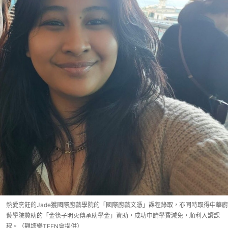
熱愛烹飪的Jade獲國際廚藝學院的「國際廚藝文憑」課程錄取，亦同時取得中華廚
藝學院贊助的「金筷子明火傳承助學金」資助，成功申請學費減免，順利入讀課
程。（觀塘樂TEEN會提供）