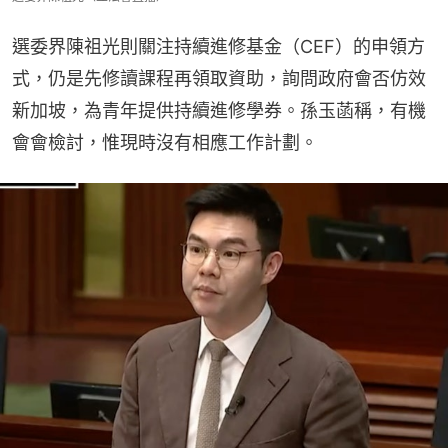
選委界陳祖光則關注持續進修基金（CEF）的申領方
式，仍是先修讀課程再領取資助，詢問政府會否仿效
新加坡，為青年提供持續進修學券。孫玉菡稱，有機
會會檢討，惟現時沒有相應工作計劃。