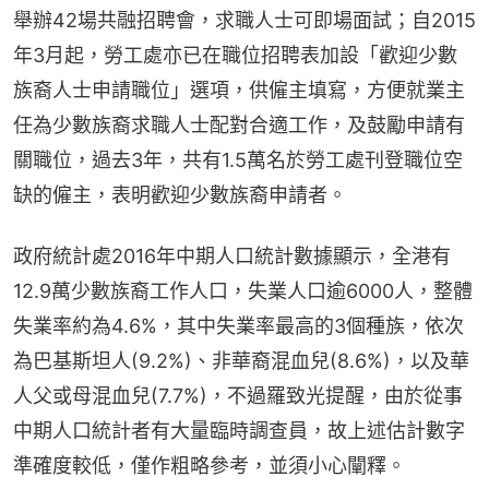
舉辦42場共融招聘會，求職人士可即場面試；自2015
年3月起，勞工處亦已在職位招聘表加設「歡迎少數
族裔人士申請職位」選項，供僱主填寫，方便就業主
任為少數族裔求職人士配對合適工作，及鼓勵申請有
關職位，過去3年，共有1.5萬名於勞工處刊登職位空
缺的僱主，表明歡迎少數族裔申請者。
政府統計處2016年中期人口統計數據顯示，全港有
12.9萬少數族裔工作人口，失業人口逾6000人，整體
失業率約為4.6%，其中失業率最高的3個種族，依次
為巴基斯坦人(9.2%)、非華裔混血兒(8.6%)，以及華
人父或母混血兒(7.7%)，不過羅致光提醒，由於從事
中期人口統計者有大量臨時調查員，故上述估計數字
準確度較低，僅作粗略參考，並須小心闡釋。