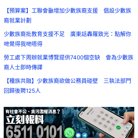
【預算案】工聯會籲增加少數族裔支援 倡設少數族
裔就業計劃
少數族裔批教育支援不足 廣東話轟羅致光：點解你
哋覺得我哋唔得
勞工處下周辦就業博覽提供7400個空缺 會為少數族
裔人士即時傳譯
【種族共融】少數族裔欲做公務員碰壁 三執法部門
回歸後聘125人