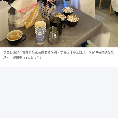
學生有機會一嘗咖啡拉花及調酒師培訓，學習操作專業器具，學習沖製與調配技
巧。（觀塘樂TEEN會提供）