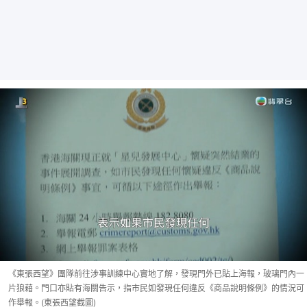
《東張西望》團隊前往涉事訓練中心實地了解，發現門外已貼上海報，玻璃門內一
片狼藉。門口亦貼有海關告示，指市民如發現任何違反《商品說明條例》的情況可
作舉報。(東張西望截圖)