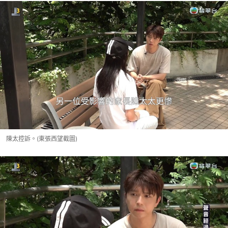
陳太控訴。(東張西望截圖)