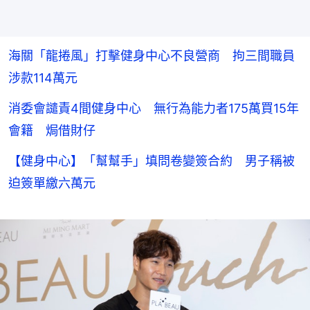
海關「龍捲風」打擊健身中心不良營商 拘三間職員
涉款114萬元
消委會譴責4間健身中心 無行為能力者175萬買15年
會籍 焗借財仔
【健身中心】「幫幫手」填問卷變簽合約 男子稱被
迫簽單繳六萬元