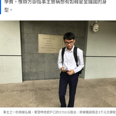
學費。惟辯方卻指事主曾稱想有如韓星金鐘國的身
型。
事主之一的周峻弘稱，案發時他把戶口的3700元取出，即被職員取走3千元交課程