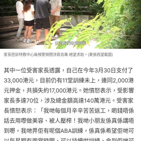
家長控訴特教中心無預警倒閉涉款百萬 絕望求助。(東張西望截圖)
其中一位受害家長透露，自己在今年3月30日支付了
33,000港元，目前仍有11堂訓練未上，連同2,000港
元押金，共損失約17,000港元。她憤怒表示，受影響
家長多達70位，涉及總金額高達140萬港元。受害家
長憤怒表示：「我哋每個月辛辛苦苦返工，啲錢唔係
話去用嚟做美容、被人壓榨！我哋小朋友係真係講唔
到嘢，我哋畀佢有呢個ABA訓練，係真係希望佢哋可
以每星期有兩堂時間，可以持續咁訓練，令到佢哋可