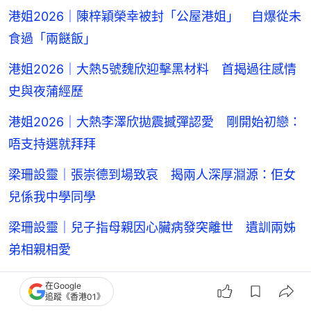
港姐2026｜陳梓穎榮幸被封「公屋港姐」 自爆從未
食過「兩餸飯」
港姐2026｜大熱5號魏欣迎擊黑材料 首揭過往感情
史與夜蒲經歷
港姐2026｜大熱李澤欣拋震撼彈認愛 剛開始初戀：
唔支持選就拜拜
梁珊設靈｜張崇德到場致哀 揭兩人深厚淵源：佢女
兒係我中學同學
梁珊設靈｜兒子指母親因心臟病發突離世 遺訓兩姊
弟相親相愛
動漫節｜「神級娜美」與人氣Coser破壁降臨 閃光
在Google
追蹤《香港01》
燈陣盛況空前