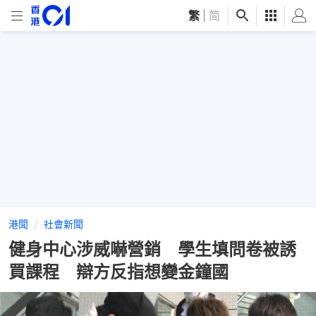
繁
|
简
港聞
社會新聞
健身中心涉威嚇營銷 學生填問卷被誘
買課程 辯方反指想變金鐘國