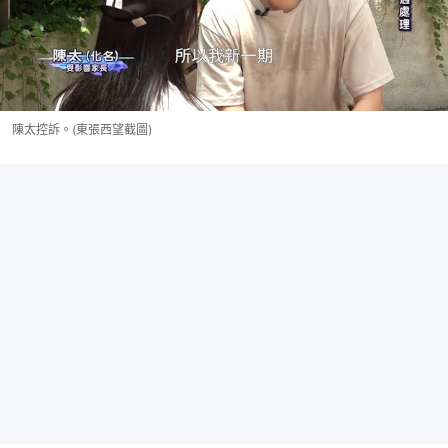
陳太控訴。(東張西望截圖)