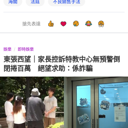
海關
法庭
不良銷售手法
搶先表達
娛樂
即時娛樂
東張西望｜家長控訴特教中心無預警倒
閉捲百萬 絕望求助：係詐騙