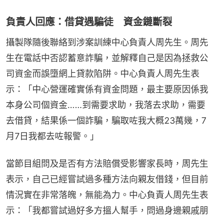
負責人回應：借貸遇騙徒 資金鏈斷裂
攝製隊隨後聯絡到涉案訓練中心負責人周先生。周先
生在電話中否認蓄意詐騙，並解釋自己是因為拯救公
司資金而誤墮網上貸款陷阱。中心負責人周先生表
示：「中心營運確實係有資金問題，最主要原因係我
本身公司個資金……到需要求助，我落去求助，需要
去借貸，結果係一個詐騙，騙取咗我大概23萬幾，7
月7日我都去咗報警。」
當節目組問及是否有方法賠償受影響家長時，周先生
表示，自己已經嘗試過多種方法向親友借錢，但目前
情況實在非常落魄，無能為力。中心負責人周先生表
示：「我都嘗試過好多方搵人幫手，問過身邊親戚朋