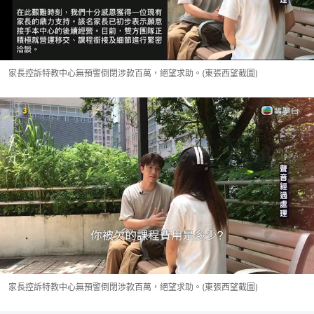
家長控訴特教中心無預警倒閉涉款百萬，絕望求助。(東張西望截圖)
家長控訴特教中心無預警倒閉涉款百萬，絕望求助。(東張西望截圖)