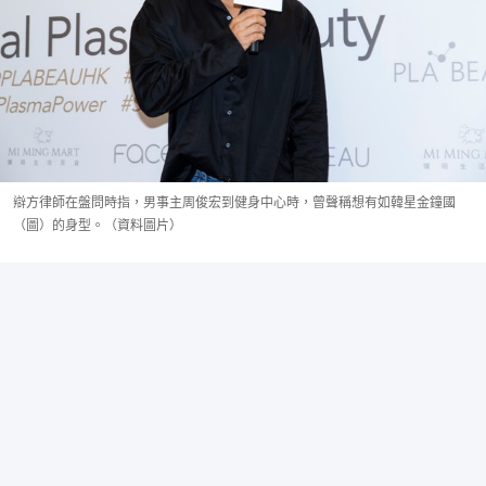
辯方律師在盤問時指，男事主周俊宏到健身中心時，曾聲稱想有如韓星金鐘國
（圖）的身型。（資料圖片）