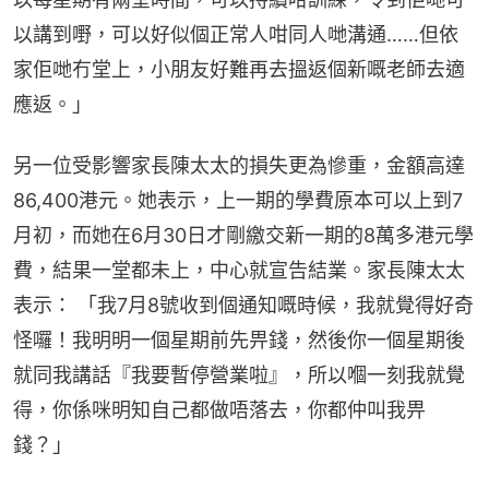
以講到嘢，可以好似個正常人咁同人哋溝通……但依
家佢哋冇堂上，小朋友好難再去搵返個新嘅老師去適
應返。」
另一位受影響家長陳太太的損失更為慘重，金額高達
86,400港元。她表示，上一期的學費原本可以上到7
月初，而她在6月30日才剛繳交新一期的8萬多港元學
費，結果一堂都未上，中心就宣告結業。家長陳太太
表示： 「我7月8號收到個通知嘅時候，我就覺得好奇
怪囉！我明明一個星期前先畀錢，然後你一個星期後
就同我講話『我要暫停營業啦』，所以嗰一刻我就覺
得，你係咪明知自己都做唔落去，你都仲叫我畀
錢？」