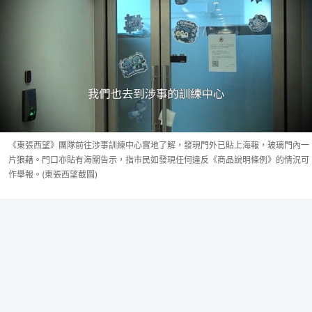
《東張西望》團隊前往涉事訓練中心實地了解，發現門外已貼上海報，玻璃門內一
片狼藉。門口亦貼有海關告示，指市民如發現任何違反《商品說明條例》的情況可
作舉報。(東張西望截圖)