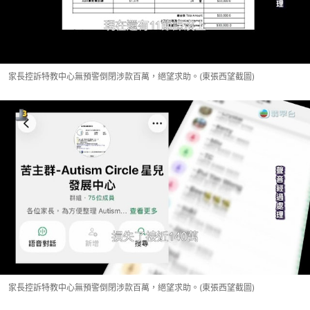
家長控訴特教中心無預警倒閉涉款百萬，絕望求助。(東張西望截圖)
家長控訴特教中心無預警倒閉涉款百萬，絕望求助。(東張西望截圖)