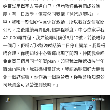
始嘗試用單字去表達自己，佢哋教導係有個成效喺
度。有一日放學，佢竟然同我講『爸爸返嚟啦』，
嘩，我嗰一刻個心情真係好激動！所以我好深信呢間
公司，之後繼續再畀佢呢個課程喺度，中心依家爭我
42,000嘅課程，我畀錢嘅時候係6月10號，前後唔夠
一個月，佢喺7月8號晚就話第二日停止營業。我覺得
唔合理，你明知道中心營運出現了問題，仲問我會唔
會會買三個月同半年嘅plan，如果我當時選擇咗半年
嘅plan嘅話，我銀碼相當好大，我認為呢個好大機會
係一個詐騙囉，你作為一個經營者，你唔會唔知道公
司嘅資金可以營運到幾時。」