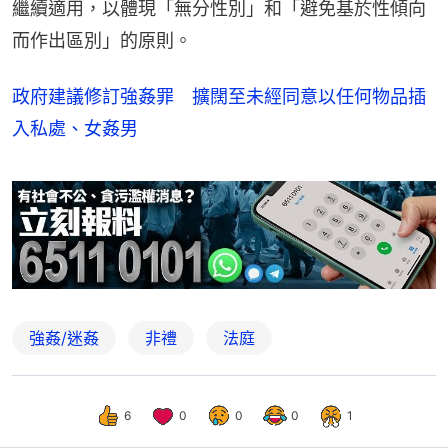
繼續適用，以體現「無分性別」和「避免基於性傾向
而作出區別」的原則。
政府建議修訂強姦罪 擴闊至未經同意以任何物品插
入私處、女姦男
強姦/迷姦
非禮
法庭
6
0
0
0
1