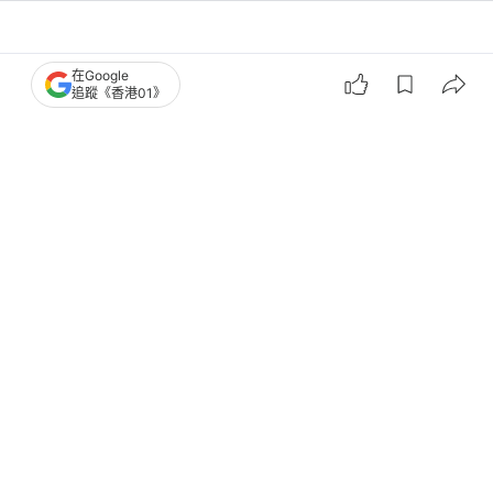
港聞
社會新聞
在Google
追蹤《香港01》
性罪行改革｜鄧炳強：接6千份意見書
積極考慮訂持續性侵兒童罪
撰文：
李可榆
出版：
2026-08-07 16:28
更新：
2026-08-07 17:58