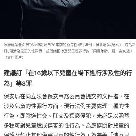
政府建議全面檢視及修訂源自70年前的香港性罪行法例，擬新增多項罪行，包括新
訂8項涉及兒童的性罪行，並倡議把涉及兒童性罪行的「同意年齡」劃一為16歲。
（資料圖片）
建議訂「在16歲以下兒童在場下進行涉及性的行
為」等8罪
保安局在向立法會保安事務委員會提交的文件指，在
涉及兒童的性罪行方面，現行法例主要處理三種的性
行為，即陰道性交、肛交及猥褻侵犯，未必足以涵蓋
多種可對兒童造成傷害的性行為。為應擴闊對兒童的
保護及禁止其他傷害兒童的性行為，為完善「涉及兒