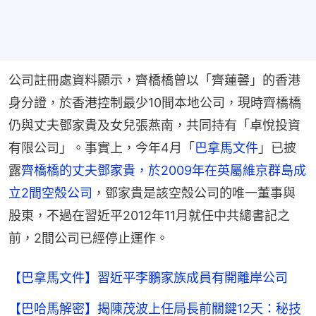
公司註冊處資料顯示，齊橋橋曾以「齊蓮韾」的香港
身分證，於香港控制最少10間本地公司，現時齊橋橋
仍與丈夫鄧家貴及女兒張燕南，共同持有「卓悅投資
有限公司」。事實上，今年4月「
巴拿馬文件
」已披
露
齊橋橋的丈夫鄧家貴，於2009年在英屬維京群島成
立2間空殼公司
，鄧家貴是該空殼公司的唯一董事與
股東，不過在習近平2012年11月就任中共總書記之
前，2間公司已經停止運作。
【巴拿馬文件】習近平李鵬家族成員有開離岸公司
【巴哈馬解密】揭陳茂波上任局長前關鍵12天：秘技