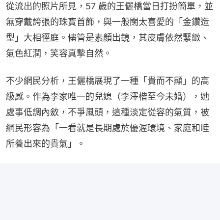
從流出的照片所見，57 歲的王儷橋當日打扮簡單，並
無穿戴誇張的珠寶首飾，與一般闊太喜愛的「金鑽造
型」大相徑庭。儘管是素顏出鏡，其皮膚依然緊緻、
氣色紅潤，笑容真摯自然。
不少網民分析，王儷橋展現了一種「貴而不顯」的高
級感。作為李家唯一的兒媳（李澤楷至今未婚），她
處事低調內斂，不爭風頭，這種淡定從容的氣質，被
網民形容為「一看就是長期處於優渥環境、家庭和睦
所養出來的貴氣」。