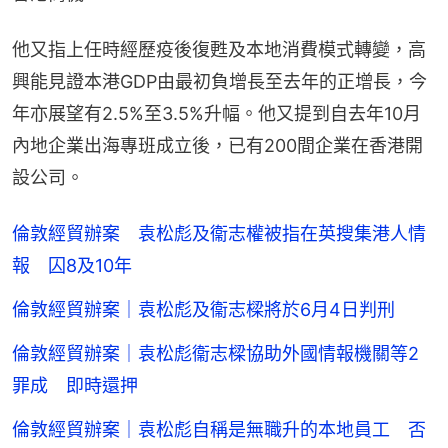
他又指上任時經歷疫後復甦及本地消費模式轉變，高
興能見證本港GDP由最初負增長至去年的正增長，今
年亦展望有2.5%至3.5%升幅。他又提到自去年10月
內地企業出海專班成立後，已有200間企業在香港開
設公司。
倫敦經貿辦案 袁松彪及衞志權被指在英搜集港人情
報 囚8及10年
倫敦經貿辦案｜袁松彪及衞志樑將於6月4日判刑
倫敦經貿辦案｜袁松彪衞志樑協助外國情報機關等2
罪成 即時還押
倫敦經貿辦案｜袁松彪自稱是無職升的本地員工 否