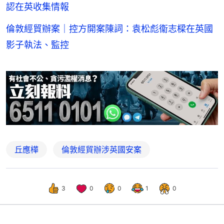
認在英收集情報
倫敦經貿辦案｜控方開案陳詞：袁松彪衞志樑在英國
影子執法、監控
丘應樺
倫敦經貿辦涉英國安案
3
0
0
1
0