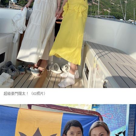
超級豪門闊太！（IG照片）