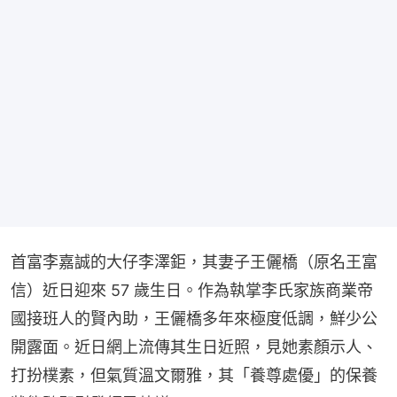
首富李嘉誠的大仔李澤鉅，其妻子王儷橋（原名王富
信）近日迎來 57 歲生日。作為執掌李氏家族商業帝
國接班人的賢內助，王儷橋多年來極度低調，鮮少公
開露面。近日網上流傳其生日近照，見她素顏示人、
打扮樸素，但氣質溫文爾雅，其「養尊處優」的保養