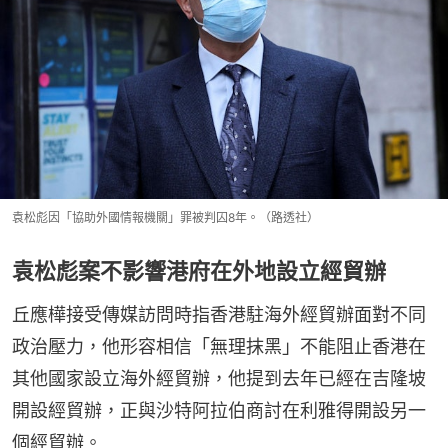
袁松彪因「協助外國情報機關」罪被判囚8年。（路透社）
袁松彪案不影響港府在外地設立經貿辦
丘應樺接受傳媒訪問時指香港駐海外經貿辦面對不同
政治壓力，他形容相信「無理抹黑」不能阻止香港在
其他國家設立海外經貿辦，他提到去年已經在吉隆坡
開設經貿辦，正與沙特阿拉伯商討在利雅得開設另一
個經貿辦。