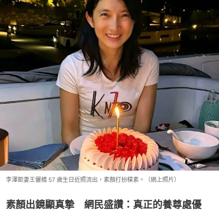
李澤鉅妻王儷橋 57 歲生日近照流出，素顏打扮樸素。（網上照片）
素顏出鏡顯真摯 網民盛讚：真正的養尊處優