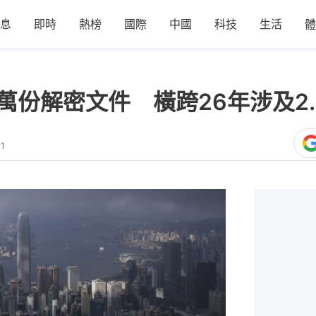
息
即時
熱榜
國際
中國
科技
生活
體
萬份解密文件 橫跨26年涉及2.
31