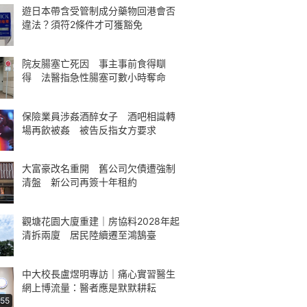
遊日本帶含受管制成分藥物回港會否
違法？須符2條件才可獲豁免
院友腸塞亡死因 事主事前食得瞓
得 法醫指急性腸塞可數小時奪命
保險業員涉姦酒醉女子 酒吧相識轉
場再飲被姦 被告反指女方要求
大富豪改名重開 舊公司欠債遭強制
清盤 新公司再簽十年租約
觀塘花園大廈重建｜房協料2028年起
清拆兩廈 居民陸續遷至鴻鵠臺
中大校長盧煜明專訪｜痛心實習醫生
網上博流量：醫者應是默默耕耘
:55