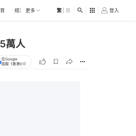
育
經濟
更多
01深圳
繁
觀點
|
简
健康
好食玩飛
登入
女
5萬人
在Google
追蹤《香港01》