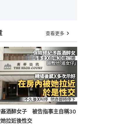
章
查看更多
姦酒醉女子 被告指事主自稱30
被她拉近後性交