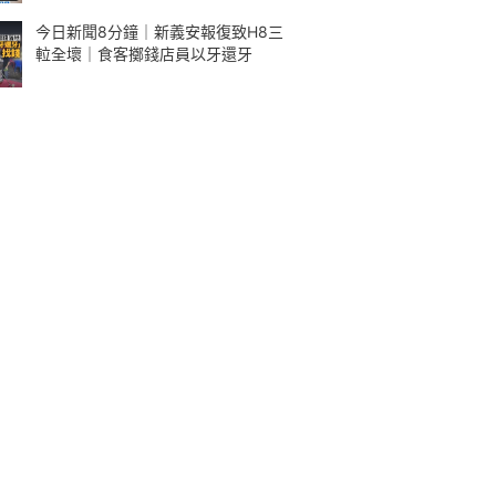
今日新聞8分鐘｜新義安報復致H8三
𨋢全壞｜食客擲錢店員以牙還牙