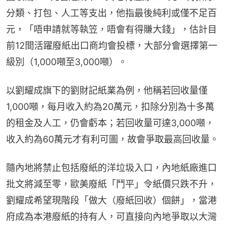
分類、打包、人工等支出，他指最後純利或僅不足百
元，「唔申請就等執笠，唔會有得賺大錢」，估計目
前12間活躍廢紙出口商均會投標，大部分會選擇第一
級別（1,000噸至3,000噸）。
以劉耀成旗下的劉財記紙業為例，他稱若回收量僅
1,000噸，每月收入約為20萬元，扣除分別為十多萬
的租金及人工，仍會虧本；若回收量可達3,000噸，
收入約為60萬元才有利可圖，故會爭取最高回收量。
隨內地將禁止包括廢紙的洋垃圾入口，內地紙廠進口
批文將減至零，歐美廢紙「鬥平」令紙價只跌不升，
劉耀成希望現階段「做大（廢紙回收）個餅」，當港
府成為本港廢紙的持有人，可直接向內地爭取以大灣