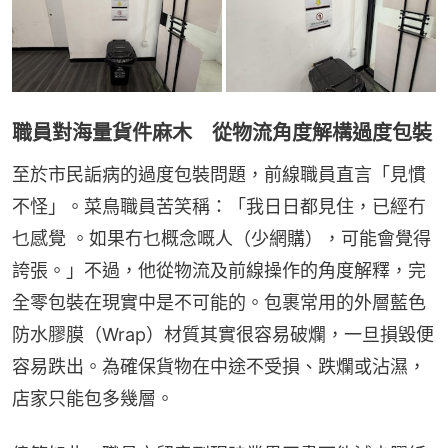
職員對海量貨件麻木 從物流角度解構過度包裝
至於市民詬病的過度包裝問題，前線職員直言「見慣
不怪」。菜鳥職員苦笑稱：「我日日都見住，已經冇
乜感覺 。如果冇乜概念嘅人（少網購），可能會覺得
誇張。」不過，他從物流及前線操作的角度解釋，完
全零包裝在現實中是不可能的。包裹常用的外層藍色
防水膠膜（Wrap）材質其實很容易破爛，一旦損毀便
容易跌出。為確保貨物在中途不受損、跌爛或沾濕，
店家只能包多幾層。