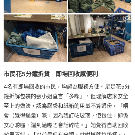
市民花5分鐘拆貨 即場回收感便利
4名有即場回收的市民，均認為服務方便。足足花5分
鐘拆解包裝的張小姐直言「多㗎」，但理解店家安全
至上的做法，認為膠袋和紙箱的用量不算過份，「唔
會（覺得過量）嘅，因為我訂咗玻璃，佢包住，即係
安心啲囉，運到過嚟唔會話碎咗。」她覺得自助回收
效果不錯，「以前是但冇分類，就咁掉落垃圾桶。」