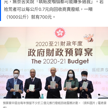
元，無奈苦笑說「執紙皮嗰個都可能賺多過我」。若
拾荒者可以每公斤0.7元向回收商賣廢紙，一噸
（1000公斤）就有700元。
預算案中提出每年預留不少於三億元推行廢紙回收服務計劃。（資料圖片 / 羅君豪