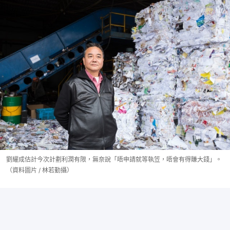
劉耀成估計今次計劃利潤有限，無奈說「唔申請就等執笠，唔會有得賺大錢」。
（資料圖片 / 林若勤攝）