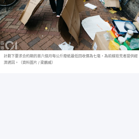
計劃下要求合約期的首六個月每公斤廢紙最低回收價為七毫，為前線拾荒者提供經
濟誘因。（資料圖片 / 梁鵬威）