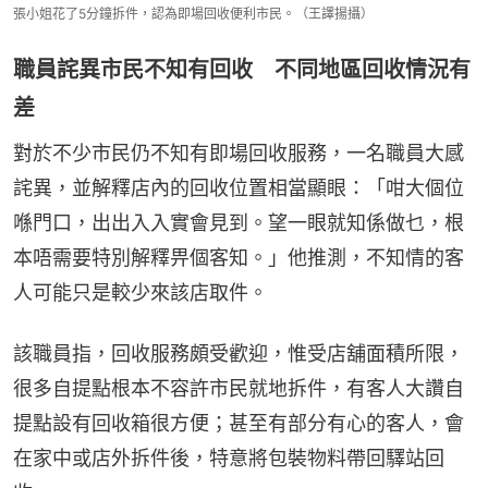
張小姐花了5分鐘拆件，認為即場回收便利市民。（王譯揚攝）
職員詫異市民不知有回收 不同地區回收情況有
差
對於不少市民仍不知有即場回收服務，一名職員大感
詫異，並解釋店內的回收位置相當顯眼：「咁大個位
喺門口，出出入入實會見到。望一眼就知係做乜，根
本唔需要特別解釋畀個客知。」他推測，不知情的客
人可能只是較少來該店取件。
該職員指，回收服務頗受歡迎，惟受店舖面積所限，
很多自提點根本不容許市民就地拆件，有客人大讚自
提點設有回收箱很方便；甚至有部分有心的客人，會
在家中或店外拆件後，特意將包裝物料帶回驛站回