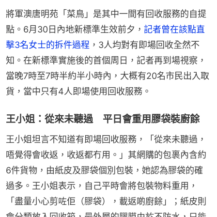
將軍澳唐明苑「菜鳥」是其中一間有回收服務的自提
點。6月30日內地新標準生效前夕，
記者曾在該點直
擊3名女士的拆件過程
，3人均對有即場回收全然不
知。在新標準實施後的首個周日，記者再到場視察，
當晚7時至7時半約半小時內，大概有20名市民出入取
貨，當中只有4人即場使用回收服務。
王小姐：從來未聽過 平日會重用膠袋裝廚餘
王小姐坦言不知道有即場回收服務，「從來未聽過，
唔覺得會收返，收返都冇用。」其網購的包裹內含約
6件貨物，由紙皮及膠袋個別包裝，她認為膠袋的確
過多。王小姐表示，自己平時會將包裝物料重用，
「盡量小心剪咗佢（膠袋），載返啲廚餘」；紙皮則
會分類放入回收箱，最外層的膠膜由於不防水，只能