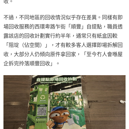
收。
不過，不同地區的回收情況似乎存在差異。同樣有即
場回收服務的西環卑路乍街「順豐」自提點，職員透
露該店的回收計劃實行約半年，通常只有紙盒因較
「阻埞（佔空間）」，才有較多客人選擇即場拆解回
收，大部分人仍傾向原件拿回家，「至今冇人會喺屋
企拆完拎落順豐回收」。