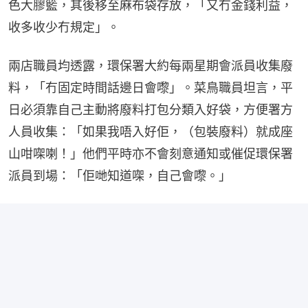
色大膠籃，其後移至麻布袋存放，「又冇金錢利益，
收多收少冇規定」。
兩店職員均透露，環保署大約每兩星期會派員收集廢
料，「冇固定時間話邊日會嚟」。菜鳥職員坦言，平
日必須靠自己主動將廢料打包分類入好袋，方便署方
人員收集：「如果我唔入好佢，（包裝廢料）就成座
山咁㗎喇！」他們平時亦不會刻意通知或催促環保署
派員到場：「佢哋知道㗎，自己會嚟。」