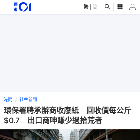
繁
|
简
港聞
社會新聞
環保署聘承辦商收廢紙 回收價每公斤
$0.7 出口商呻賺少過拾荒者