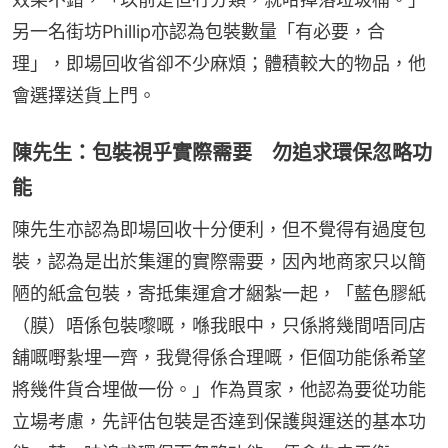
另一名街坊Phillip亦認為包裝數量「有必要，合
理」，即場回收省卻不少麻煩；體積較大的物品，他
會選擇送貨上門。
陳先生：包裝視乎實際需要 勿追求環保忽略功
能
陳先生亦認為即場回收十分便利，但不覺得有過度包
裝，認為是出於集運的實際需要，因內地商家只以簡
陋的紙盒包裝，寄抵集運倉才綑紮一起，「藍色膠紙
（膜）唔係包裝嚟嘅，喺我眼中，只係將幾間唔同店
舖嘅嘢紥埋一齊，我覺得係合理嘅，佢個功能係希望
將幾件貨合埋做一份。」作為買家，他認為要從功能
立場考慮，先評估包裝是否達到保護與運送的基本功