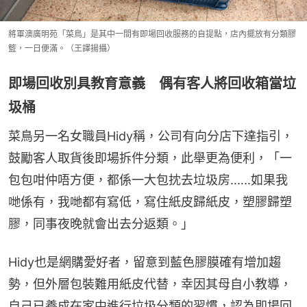
將軍澳廣明苑「菜鳥」是其中一間有即場回收服務的自提點，店內擺放有分類膠
籃，一日便滿。（王譯揚攝）
即場回收別具教育意義 偶有客人將回收箱當垃
圾桶
菜鳥另一名女職員Hidy稱，公司有向分店下達指引，
鼓勵客人取貨後即場拆件分類，此舉更為便利，「一
包包咁仲唔方便，都係一大包抌去垃圾房‥‥‥如果我
哋係有，我哋都有寫低，寫住紙皮歸紙皮，塑膠歸塑
膠，同事夜晚就會出去分返類。」
Hidy也是網購愛好者，留意到藍色膠膜確有增加趨
勢，但外層包裝難用紙皮代替，幸因其母自小教導，
自己已養成在家中進行垃圾分類的習慣，認為即場回