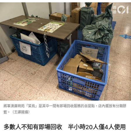
將軍澳廣明苑「菜鳥」是其中一間有即場回收服務的自提點，店內擺放有分類膠
籃。（王譯揚攝）
多數人不知有即場回收 半小時20人僅4人使用