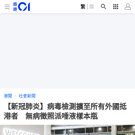
繁
|
简
港聞
社會新聞
【新冠肺炎】病毒檢測擴至所有外國抵
港者 無病徵照派唾液樣本瓶