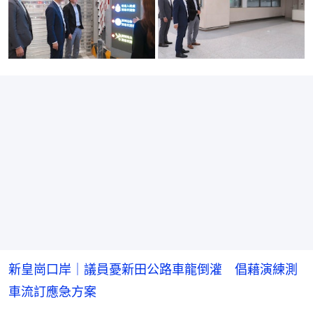
新皇崗口岸｜議員憂新田公路車龍倒灌 倡藉演練測
車流訂應急方案