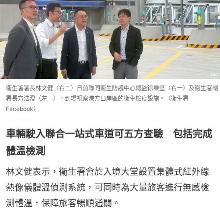
衞生署署長林文健（右二）日前聯同衞生防護中心總監徐樂堅（右一）及衞生署副
署長方浩澄（左一），到場視察港方口岸區的衞生檢疫設施。（衞生署
Facebook）
車輛駛入聯合一站式車道可五方查驗 包括完成
體溫檢測
林文健表示，衞生署會於入境大堂設置集體式紅外線
熱像儀體溫偵測系統，可同時為大量旅客進行無感檢
測體溫，保障旅客暢順通關。