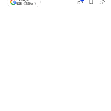
追蹤《香港01》
撰文：
蘇翰林
出版：
2026-07-14 18:52
更新：
2026-07-14 18:52
新冠2026｜暑假正值北上消費及旅遊旺季，無論是
準備過關，還是留港消費的港人也要小心「中招」！