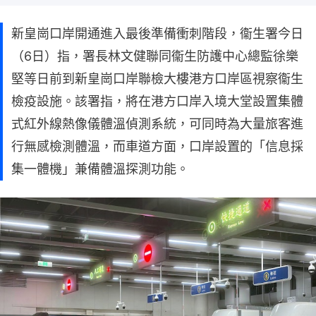
新皇崗口岸開通進入最後準備衝刺階段，衞生署今日
（6日）指，署長林文健聯同衞生防護中心總監徐樂
堅等日前到新皇崗口岸聯檢大樓港方口岸區視察衞生
檢疫設施。該署指，將在港方口岸入境大堂設置集體
式紅外線熱像儀體溫偵測系統，可同時為大量旅客進
行無感檢測體溫，而車道方面，口岸設置的「信息採
集一體機」兼備體溫探測功能。