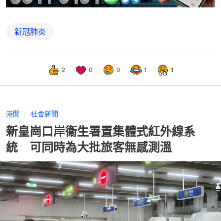
新冠肺炎
2
0
0
1
1
港聞
社會新聞
新皇崗口岸衞生署置集體式紅外線系
統 可同時為大批旅客無感測溫