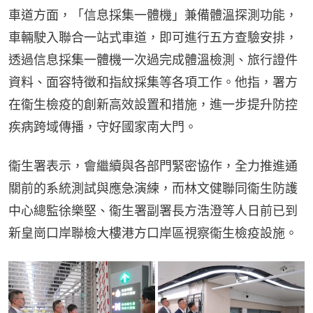
車道方面，「信息採集一體機」兼備體溫探測功能，
車輛駛入聯合一站式車道，即可進行五方查驗安排，
透過信息採集一體機一次過完成體溫檢測、旅行證件
資料、面容特徵和指紋採集等各項工作。他指，署方
在衞生檢疫的創新高效設置和措施，進一步提升防控
疾病跨域傳播，守好國家南大門。
衞生署表示，會繼續與各部門緊密協作，全力推進通
關前的系統測試與應急演練，而林文健聯同衞生防護
中心總監徐樂堅、衞生署副署長方浩澄等人日前已到
新皇崗口岸聯檢大樓港方口岸區視察衞生檢疫設施。