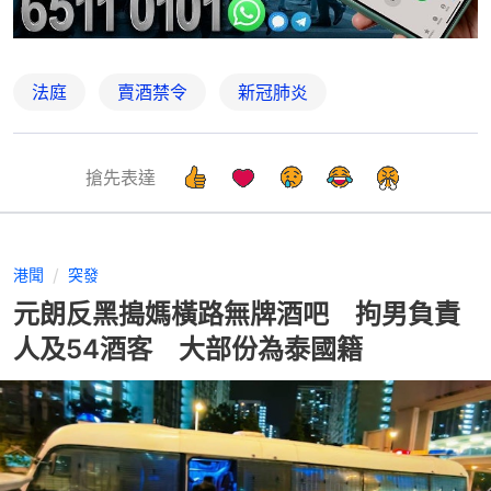
法庭
賣酒禁令
新冠肺炎
搶先表達
港聞
突發
元朗反黑搗媽橫路無牌酒吧 拘男負責
人及54酒客 大部份為泰國籍