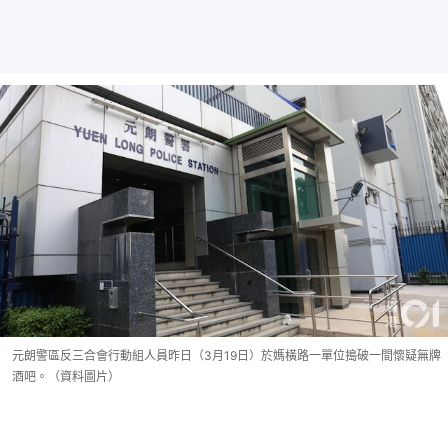
元朗警區反三合會行動組人員昨日（3月19日）於媽橫路一單位搗破一間懷疑無牌
酒吧。（資料圖片）