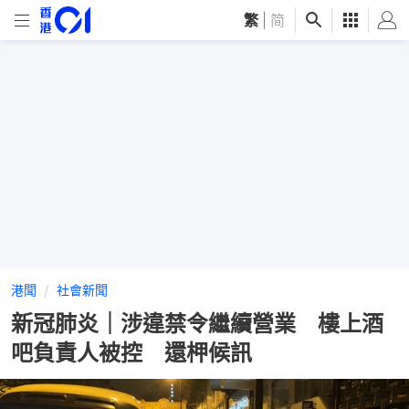
繁
|
简
港聞
社會新聞
新冠肺炎｜涉違禁令繼續營業 樓上酒
吧負責人被控 還柙候訊