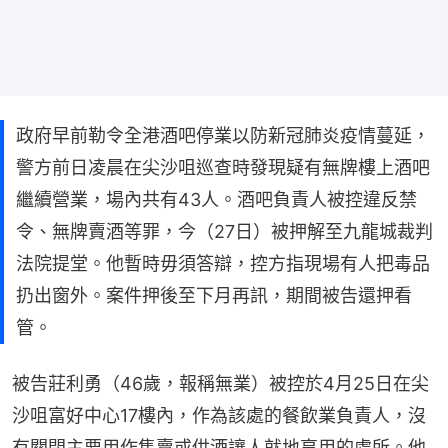
政府早前勒令全港酒吧停業以防新冠肺炎疫情蔓延，
警方前日凌晨在尖沙咀巡查時發現疑有無牌樓上酒吧
繼續營業，場內共有43人。酒吧負責人被控違反禁
令、無牌賣酒等罪，今（27日）被押解至九龍城裁判
法院提堂。他暫時毋須答辯，控方指現場有人把毒品
扔出窗外。案件押後至下月再訊，期間被告還押看
管。
被告莊利勇（46歲，報稱無業）被控於4月25日在尖
沙咀富好中心17樓內，作為該處的餐飲業負責人，沒
有關閉主要用作售賣或供酒讓人就地享用的處所。他