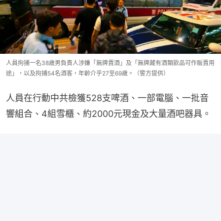
人員拘捕一名38歲男負責人涉嫌「無牌賣酒」及「無牌藏有酒類飲品可作販賣用
途」，以及拘捕54名酒客，年齡介乎27至69歲。（警方提供）
人員在行動中共檢獲528支啤酒、一部電腦、一批音
響組合、4組雪櫃、約2000元現金及大量酒吧器具。