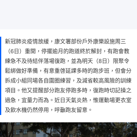
新冠肺炎疫情放緩，康文署部份戶外康樂設施周三
（6日）重開，停擺逾月的跑道終於解封，有跑會教
練急不及待結伴落場復跑，並為明天（8日）限聚令
鬆綁做好準備，有意重啓延課多時的跑步班，但會分
拆成小組同場各自圍圈練習，及減省較高風險的訓練
項目。他又提醒部分跑友停跑多時，復跑時切記操之
過急，宜量力而為。近日天氣炎熱，惟運動場更衣室
及飲水機仍然停用，呼籲跑友留意。