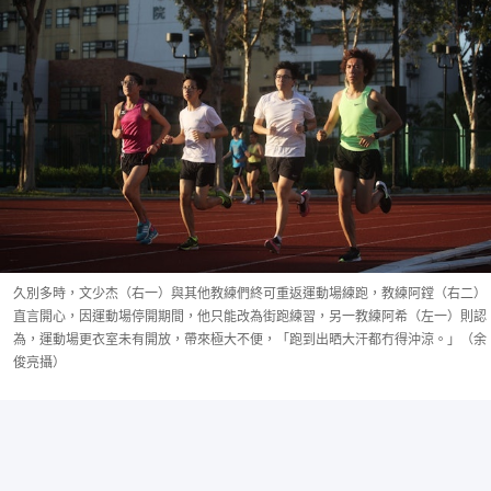
久別多時，文少杰（右一）與其他教練們終可重返運動場練跑，教練阿鏜（右二）
直言開心，因運動場停開期間，他只能改為街跑練習，另一教練阿希（左一）則認
為，運動場更衣室未有開放，帶來極大不便，「跑到出晒大汗都冇得沖涼。」（余
俊亮攝）