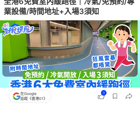
全港6免費室內緩跑徑｜冷氣/免預約/專
業設備/時間地址+入場3須知
1
在Google
追蹤《香港01》
撰文：
蘇琬淇
出版：
2026-07-15 10:24
更新：
2026-07-15 10:31