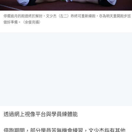
停擺逾月的跑道終於解封，文少杰（左二）昨終可重新練跑，亦為明天重開跑步班
做好準備。（余俊亮攝）
透過網上視像平台與學員練體能
停跑期間，部分學員苦無機會練習，文少杰指有其他