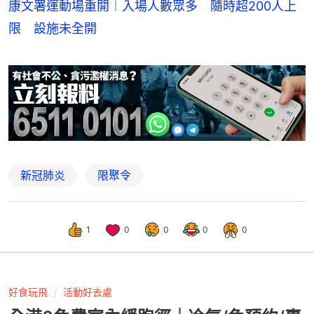
康文署運動場重開︱入場人數眾多 隨時超200人上
限 設施未全開
新冠肺炎
限聚令
1
0
0
0
0
好食玩飛
活動好去處