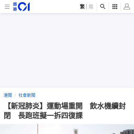
繁
|
简
港聞
社會新聞
【新冠肺炎】運動場重開 飲水機續封
閉 長跑班擬一拆四復課