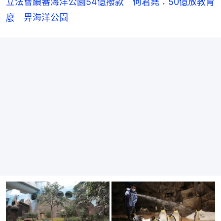
立法會續審海洋公園54億撥款　何君堯：50億放教育
廢　畀海洋公園