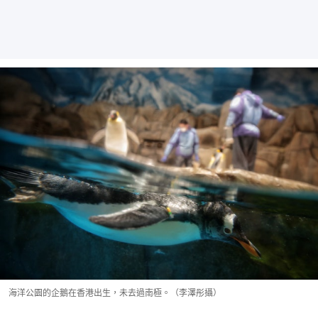
海洋公園的企鵝在香港出生，未去過南極。（李澤彤攝）