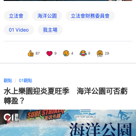
立法會
海洋公園
立法會財務委員會
01 Video
我主場
87
9
4
9
29
觀點
01觀點
水上樂園迎炎夏旺季 海洋公園可否虧
轉盈？