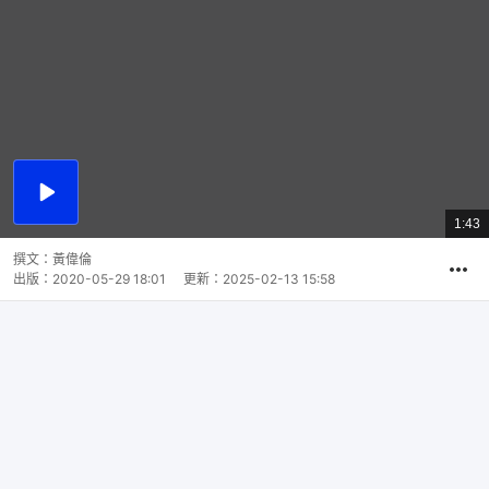
播
放
1:43
總
影
共
片
時
撰文：
黃偉倫
間
出版：
2020-05-29 18:01
更新：
2025-02-13 15:58