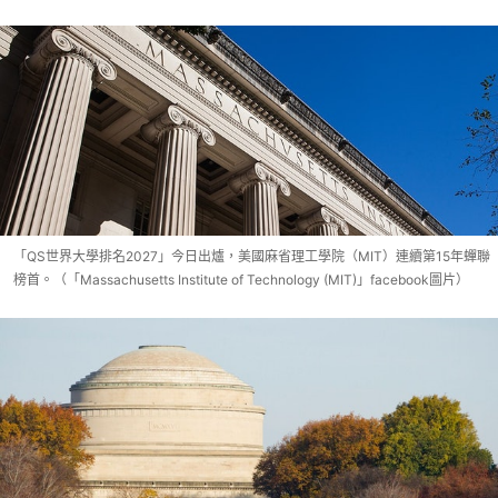
「QS世界大學排名2027」今日出爐，美國麻省理工學院（MIT）連續第15年蟬聯
榜首。（「Massachusetts Institute of Technology (MIT)」facebook圖片）