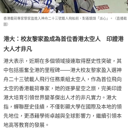
香港載荷專家黎家盈進入神舟二十三號載人飛船前，對着鏡頭「派心」。（直播截
圖）
港大：校友黎家盈成為首位香港太空人 印證港
大人才非凡
港大表示，近期在多個領域接連取得歷史性突破，其
中包括振奮全港的里程碑——港大校友黎家盈入選神
舟二十三號載人飛行任務乘組太空人，作為首位飛向
太空的香港載荷專家，她的逐夢星空之旅，完美印證
港大培育引領世界變革傑出人才的非凡實力。港大
指，蟬聯歷史佳績，不僅彰顯大學在國際及本地的領
先地位，更憑藉學術卓越與全球影響力，繼續引領本
地高等教育的發展。