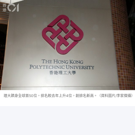
理大躋身全球首50位，排名較去年上升4位，創排名新高。（資料圖片/李家傑攝）