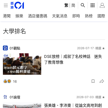
繁
|
简
港聞
娛樂
酒店優惠碼
天氣消息
即時
熱榜
國際
大學排名
01觀點
2026-07-17
精選 ★
DSE放榜｜成就了名校神話 迷失
了教育想像
16
01論壇
2026-07-03
精選 ★
張美雄、李沛東｜從論文高地到創