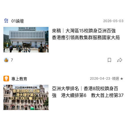
01論壇
2026-05-03
來稿｜大灣區15校躋身亞洲百強
香港應引領高教集群服務國家大局
7
專上教育
2026-04-23
精選 ★
亞洲大學排名｜香港8院校躋身百
強 港大續排第6 教大首上榜第37
25