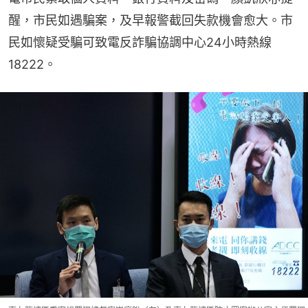
醒，市民如遇騙案，及早報警截回失款機會愈大。市
民如懷疑受騙可致電反詐騙協調中心24小時熱線
18222。