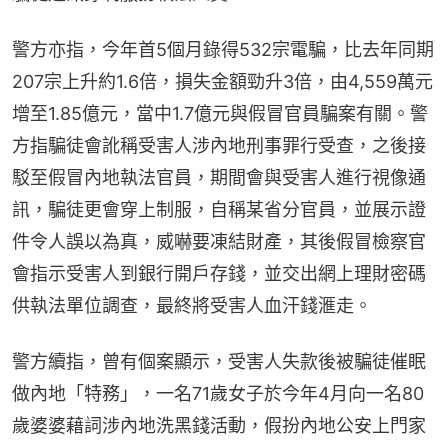
警方亦指，今年首5個月錄得532宗電騙，比去年同期
207宗上升約1.6倍，損失金額勁升3倍，由4,559萬元
增至1.85億元，當中1.7億元與假冒官員騙案有關。警
方指騙徒會訛稱受害人涉內地刑事罪行受查，之後接
駁至假冒內地執法官員，期間會與受害人進行視像通
訊，騙徒更會穿上制服，自稱某省分官員，並展示證
件令人誤以為真，威嚇要凍結財產，其後假冒檢察官
會指示受害人到銀行開戶存錢，並交出網上理財密碼
供執法單位調查，最終將受害人血汗錢滙走。
警方續指，曾有個案顯示，受害人失款後被騙徒催眠
做內地「特務」，一名71歲女子於今年4月向一名80
歲婆婆藉詞涉內地洗黑錢活動，假扮內地公安上門家