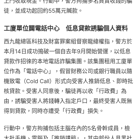
上門收取現金。行動中，警方拘捕多名負責收錢的騙
徒，並成功起回約55萬元贓款。
工廈單位闢電話中心 低息貸款誘騙個人資料
西九龍總區科技及財富罪案組督察龍緯權指，警方於
本月14日成功搗破一個自去年9月開始營運，以低息
貸款作招徠的本地電話詐騙集團。該集團租用工廈單
位作為「電話中心」，假冒財務公司或銀行職員以隨
機致電（Cold Call）形式向受害人推銷低息、即時批
核貸款。受害人同意後，騙徒再以收「行政費」為
由，誘騙受害人將錢轉入指定戶口，最終受害人既無
得到貸款，同時亦遭受「行政費」損失。
行動中，警方拘捕包括主腦在內的5名骨幹成員，檢
大批手機、電腦及「推銷講稿」，其中部份人具黑社