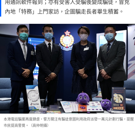
用通訊軟件報到；亦有受害人受騙後變成騙徒，冒充
內地「特務」上門家訪，企圖騙走長者畢生積蓄。
本港電話騙案再度肆虐，警方關注有騙徒意圖利用政府派發一萬元計劃行騙，提醒
市民提高警覺。（高仲明攝）