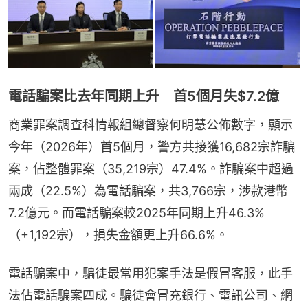
電話騙案比去年同期上升 首5個月失$7.2億
商業罪案調查科情報組總督察何明慧公佈數字，顯示
今年（2026年）首5個月，警方共接獲16,682宗詐騙
案，佔整體罪案（35,219宗）47.4%。詐騙案中超過
兩成（22.5%）為電話騙案，共3,766宗，涉款港幣
7.2億元。而電話騙案較2025年同期上升46.3%
（+1,192宗），損失金額更上升66.6%。
電話騙案中，騙徒最常用犯案手法是假冒客服，此手
法佔電話騙案四成。騙徒會冒充銀行、電訊公司、網