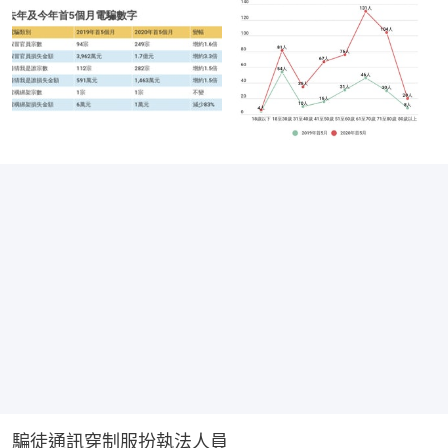
騙徒通訊穿制服扮執法人員