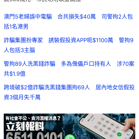
澳門5老婦誤中電騙 合共損失$40萬 司警拘2人包
括1名港男
詐騙集團扮專家 誘裝假投資APP呃$1100萬 警拘9
人包括3主腦
警拘89人洗黑錢詐騙 多為傀儡戶口持有人 涉70案
共$1.9億
跨境破$2億詐騙洗黑錢集團拘69人 居內地女信假投
資3個月失千萬