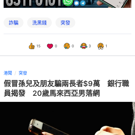
詐騙
洗黑錢
突發
15
0
0
3
1
港聞
突發
假冒孫兒及朋友騙兩長者$9萬 銀行職
員揭發 20歲馬來西亞男落網