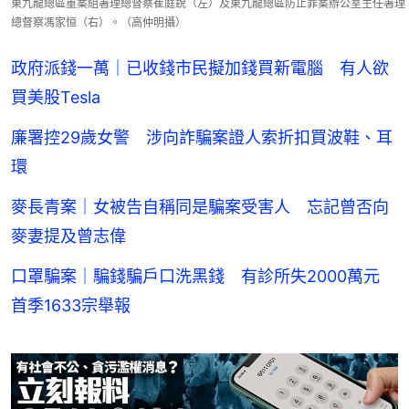
東九龍總區重案組署理總督察崔庭銳（左）及東九龍總區防止罪案辦公室主任署理
總督察馮家恒（右）。（高仲明攝）
政府派錢一萬｜已收錢市民擬加錢買新電腦 有人欲
買美股Tesla
廉署控29歲女警 涉向詐騙案證人索折扣買波鞋、耳
環
麥長青案｜女被告自稱同是騙案受害人 忘記曾否向
麥妻提及曾志偉
口罩騙案｜騙錢騙戶口洗黑錢 有診所失2000萬元
首季1633宗舉報