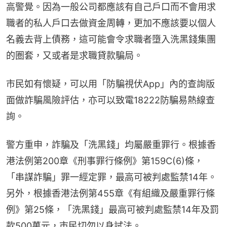
高警覺。因為一般公司都應該有自己戶口而不會用求
職者的私人戶口去做資金周轉，更加不應該要以個人
名義去背上債務，這可能會令求職者墮入洗黑錢集團
的圏套，又或者是求職貸款騙局。
市民如有懷疑，可以用「防騙視伏App」內的查詢版
面做詐騙風險評估，亦可以致電18222防騙易熱線查
詢。
警方重申，詐騙及「洗黑錢」均屬嚴重罪行。根據香
港法例第200章《刑事罪行條例》第159C(6)條，
「串謀詐騙」罪一經定罪，最高可被判處監禁14年。
另外，根據香港法例第455章《有組織及嚴重罪行條
例》第25條，「洗黑錢」最高可被判處監禁14年及罰
款500萬元，市民切勿以身試法。