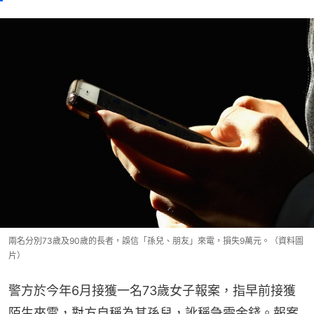
兩名分別73歲及90歲的長者，誤信「孫兒、朋友」來電，損失9萬元。（資料圖
片）
警方於今年6月接獲一名73歲女子報案，指早前接獲
陌生來電，對方自稱為其孫兒，訛稱急需金錢。報案