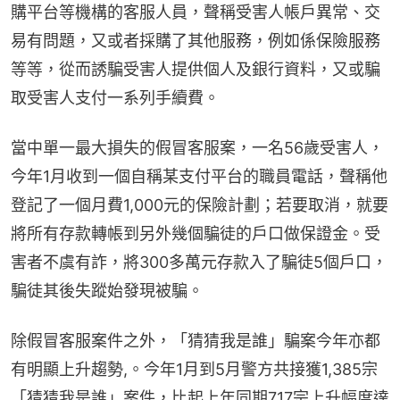
購平台等機構的客服人員，聲稱受害人帳戶異常、交
易有問題，又或者採購了其他服務，例如係保險服務
等等，從而誘騙受害人提供個人及銀行資料，又或騙
取受害人支付一系列手續費。
當中單一最大損失的假冒客服案，一名56歲受害人，
今年1月收到一個自稱某支付平台的職員電話，聲稱他
登記了一個月費1,000元的保險計劃；若要取消，就要
將所有存款轉帳到另外幾個騙徒的戶口做保證金。受
害者不虞有詐，將300多萬元存款入了騙徒5個戶口，
騙徒其後失蹤始發現被騙。
除假冒客服案件之外，「猜猜我是誰」騙案今年亦都
有明顯上升趨勢,。今年1月到5月警方共接獲1,385宗
「猜猜我是誰」案件，比起上年同期717宗上升幅度達