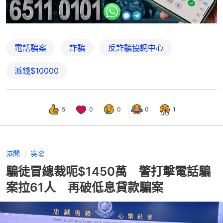
電話騙案
詐騙
反詐騙協調中心
派錢$10000
5
0
0
0
1
港聞
突發
騙徒冒總裁呃$1450萬 警打擊電話騙
案拉61人 再破低息貸款騙案