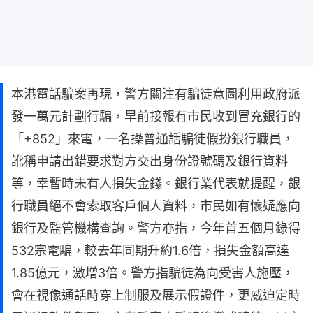
本港電話騙案再現，警方關注有騙徒意圖利用政府派
發一萬元計劃行騙，早前接報有市民收到冒充銀行的
「+852」來電，一名操普通話騙徒假扮銀行職員，
訛稱申請出錯要求對方交出身份證號碼及銀行資料
等，幸暫時未有人損失金錢。銀行業代表就提醒，銀
行職員絕不會索取客戶個人資料，市民如有懷疑應向
銀行及監管機構查詢。警方亦指，今年首五個月錄得
532宗電騙，較去年同期升約1.6倍，損失金額高達
1.85億元，激增3倍。警方指騙徒為向受害人施壓，
會在視像通話時穿上制服及展示假證件，更威迫定時