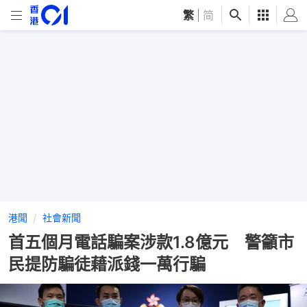
繁
|
简
港聞
社會新聞
首五個月電話騙案涉款1.8億元 警籲市
民提防騙徒藉派錢一萬行騙