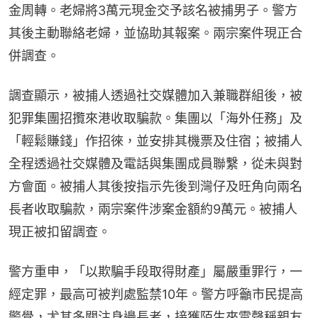
金周轉。老婦將3萬元現金交予該名被捕男子。警方
其後主動聯絡老婦，並協助其報案。兩宗案件現正合
併調查。
調查顯示，被捕人透過社交媒體加入兼職群組後，被
犯罪集團招攬來港收取騙款。集團以「海外任務」及
「輕鬆賺錢」作招徠，並安排其機票及住宿；被捕人
全程透過社交媒體及電話與集團成員聯繫，從未與對
方會面。被捕人其後按指示先後到灣仔及旺角向兩名
長者收取騙款，兩宗案件涉案金額約9萬元。被捕人
現正被扣留調查。
警方重申，「以欺騙手段取得財產」屬嚴重罪行，一
經定罪，最高可被判處監禁10年。警方呼籲市民提高
警覺，尤其多關注身邊長者，接獲陌生來電聲稱親友