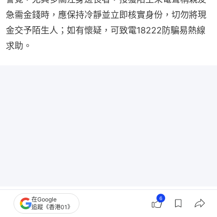
急需金錢時，應保持冷靜並立即核實身份，切勿將現
金交予陌生人；如有懷疑，可致電18222防騙易熱線
求助。
兩地破假冒水務署釣魚集團 涉逾$1600萬 拘內地
6
在Google
追蹤《香港01》
主腦等15人