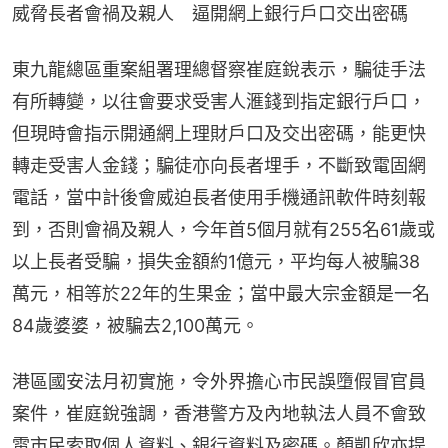
威脅長者會禍及親人　逼開網上銀行戶口交出密碼
東九龍總區重案組署理總督察崔庭銳表示，騙徒手法
有所轉變，以往會要求受害人滙錢到指定銀行戶口，
但現時會指示開通網上理財戶口及交出密碼，能更快
轉走受害人金錢；騙徒亦向長者埋手，不斷致電固網
電話，當中計後會威迫長者使用手機通訊軟件時刻報
到，否則會禍及親人，今年首5個月就有255名61歲或
以上長者受騙，損失金額約1億元，平均每人被騙38
萬元，相等於22年的生果金；當中最大宗金額是一名
84歲婆婆，被騙去2,100萬元。
港區國安法月初實施，令外界擔心市民誤墮假冒官員
案件，崔庭銳強調，香港警方及內地執法人員不會致
電市民索取個人資料、銀行資料及密碼。顏凱欣亦提