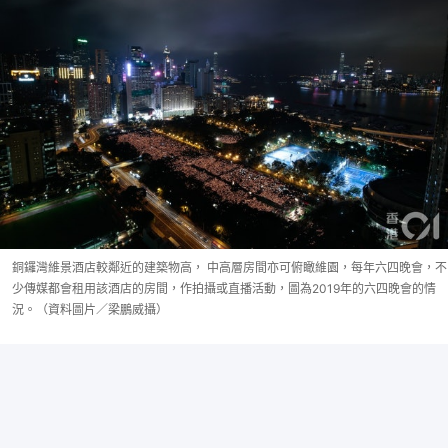
銅鑼灣維景酒店較鄰近的建築物高， 中高層房間亦可俯瞰維園，每年六四晚會，不
少傳媒都會租用該酒店的房間，作拍攝或直播活動，圖為2019年的六四晚會的情
況。（資料圖片／梁鵬威攝）