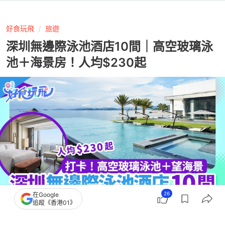
好食玩飛
旅遊
深圳無邊際泳池酒店10間｜高空玻璃泳
池＋海景房！人均$230起
26
在Google
追蹤《香港01》
撰文：
陳映蓉
出版：
2026-07-21 14:39
更新：
2026-07-28 17:35