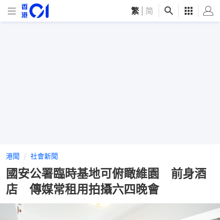
繁
|
简
港聞
社會新聞
國安公署臨時基地可俯瞰維園 前身酒
店 傳媒常租用拍攝六四晚會