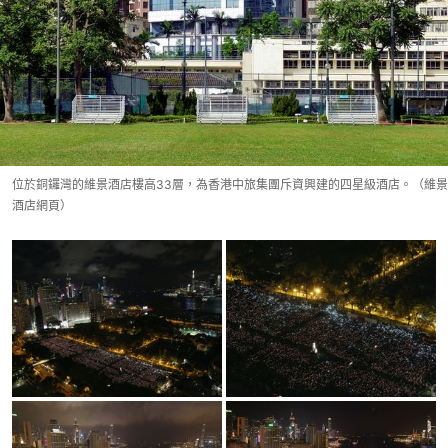
位於銅鑼灣的維景酒店樓高33層，為香港中旅集團斥資興建的四星級酒店。（維景
酒店網頁）