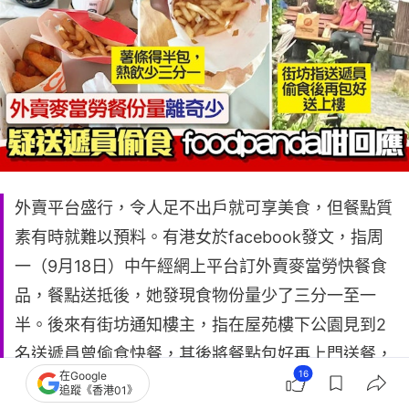
外賣平台盛行，令人足不出戶就可享美食，但餐點質
素有時就難以預料。有港女於facebook發文，指周
一（9月18日）中午經網上平台訂外賣麥當勞快餐食
品，餐點送抵後，她發現食物份量少了三分一至一
半。後來有街坊通知樓主，指在屋苑樓下公園見到2
名送遞員曾偷食快餐，其後將餐點包好再上門送餐，
16
在Google
更拍下相片作為證據。櫢主於是向外賣平台投訴，但
追蹤《香港01》