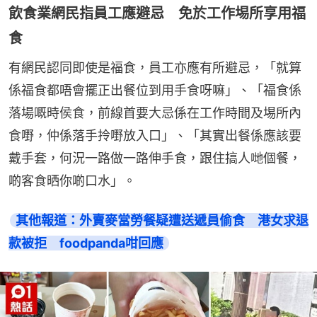
飲食業網民指員工應避忌 免於工作埸所享用福
食
有網民認同即使是福食，員工亦應有所避忌，「就算
係福食都唔會擺正出餐位到用手食呀嘛」、「福食係
落場嘅時侯食，前線首要大忌係在工作時間及埸所內
食嘢，仲係落手拎嘢放入口」、「其實出餐係應該要
戴手套，何況一路做一路伸手食，跟住搞人哋個餐，
啲客食晒你啲口水」。
其他報道：外賣麥當勞餐疑遭送遞員偷食　港女求退
款被拒　foodpanda咁回應