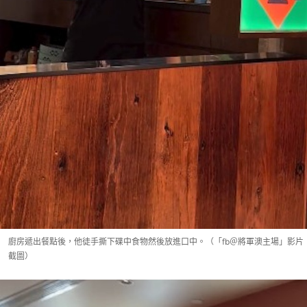
廚房遞出餐點後，他徒手撕下碟中食物然後放進口中。（「fb＠將軍澳主場」影片
截圖）