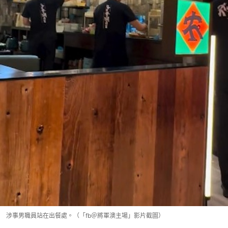
涉事男職員站在出餐處。（「fb＠將軍澳主場」影片截圖）