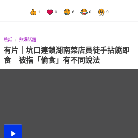
1
0
6
0
9
熱話
熱爆話題
有片｜坑口連鎖湖南菜店員徒手拈餸即
食 被指「偷食」有不同說法
播