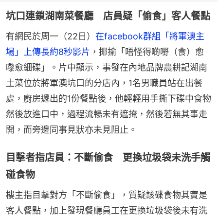
坑口連鎖湖南菜餐廳 店員疑「偷食」客人餐點
有網民於周一（22日）
在facebook群組「將軍澳主
場」上傳長約8秒影片
，揶揄「唔怪得啲嘢（食）愈
嚟愈細碟」。片中顯示，事發在內地品牌農耕記湖南
土菜位於將軍澳坑口的分店內，1名男職員站在出餐
處，廚房遞出的1份餐點後，他輕輕用手撕下碟中食物
然後放進口中，過程流暢未有遮掩，然後若無其事走
開，而旁邊同事見狀亦未見阻止。
目擊者指店員：不斷偷食 更換垃圾袋未洗手觸
碰食物
樓主指目擊對方「不斷偷食」，質疑該碟食物其實是
客人餐點，加上發現餐廳員工在更換垃圾袋後未有洗