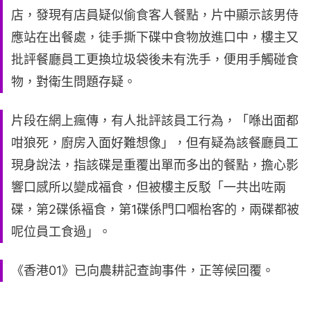
店，發現有店員疑似偷食客人餐點，片中顯示該男侍
應站在出餐處，徒手撕下碟中食物放進口中，樓主又
批評餐廳員工更換垃圾袋後未有洗手，便用手觸碰食
物，對衛生問題存疑。
片段在網上瘋傳，有人批評該員工行為，「喺出面都
咁狼死，廚房入面好難想像」，但有疑為該餐廳員工
現身說法，指該碟是重覆出單而多出的餐點，擔心影
響口感所以變成福食，但被樓主反駁「一共出咗兩
碟，第2碟係褔食，第1碟係門口嗰枱客的，兩碟都被
呢位員工食過」。
《香港01》已向農耕記查詢事件，正等候回覆。