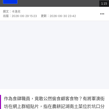
放
1:15
總
影
共
片
時
撰文：
卡洛兒
間
出版：
2026-06-29 15:23
更新：
2026-06-30 23:42
作為食肆職員，竟敢公然偷食顧客食物？有將軍澳街
坊在網上群組貼片，指在農耕記湖南土菜位於坑口分