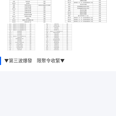
▼第三波爆發 限聚令收緊▼