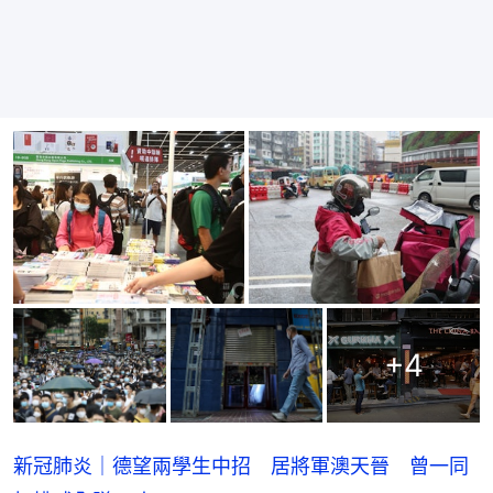
+
4
新冠肺炎｜德望兩學生中招 居將軍澳天晉 曾一同