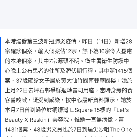
本港爆發第三波新冠肺炎疫情，昨日（11日）新增28
宗確診個案，輸入個案佔12宗，餘下為16宗令人憂慮
的本地個案，其中7宗源頭不明。衛生署衛生防護中
心晚上公布患者的住所及潛伏期行程，其中第1415個
案、37歲確診女子居於黃大仙竹園南邨華園樓，她於
上月22日去坪石邨爭鮮迴轉壽司用膳，當時身旁的食
客曾咳嗽，疑受到感染，按中心最新資料顯示，她於
本月7日曾到過位於銅鑼灣 L.Square 15樓的「Let's
Beauty X Reskin」美容院，惟她一直無病徵。第
1431個案、48歲男文員也於7日到過尖沙咀The One