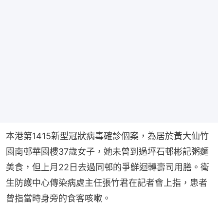
本港第1415新型冠狀病毒確診個案，為居於黃大仙竹
園南邨華園樓37歲女子，她未曾到過坪石邨彬記粥麵
美食，但上月22日去過同邨的爭鮮迴轉壽司用膳。衛
生防護中心傳染病處主任張竹君在記者會上指，患者
曾指當時身旁的食客咳嗽。