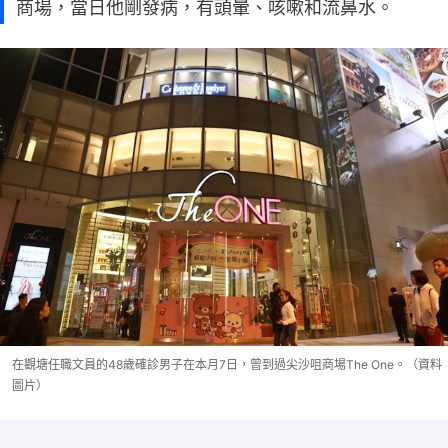
商場，當日他剛發病，有頭暈、咳嗽和流鼻水。
在觀塘任職文員的48歲確診男子在本月7日，曾到過尖沙咀商場The One。（資料
圖片）