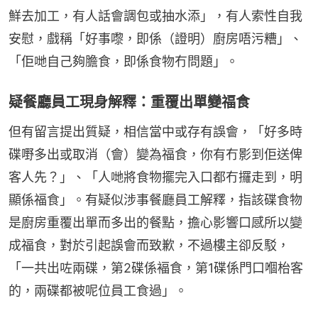
鮮去加工，有人話會調包或抽水添」，有人索性自我
安慰，戲稱「好事嚟，即係（證明）廚房唔污糟」、
「佢哋自己夠膽食，即係食物冇問題」。
疑餐廳員工現身解釋：重覆出單變福食
但有留言提出質疑，相信當中或存有誤會，「好多時
碟嘢多出或取消（會）變為福食，你有冇影到佢送俾
客人先？」、「人哋將食物擺完入口都冇攞走到，明
顯係福食」。有疑似涉事餐廳員工解釋，指該碟食物
是廚房重覆出單而多出的餐點，擔心影響口感所以變
成福食，對於引起誤會而致歉，不過樓主卻反駁，
「一共出咗兩碟，第2碟係褔食，第1碟係門口嗰枱客
的，兩碟都被呢位員工食過」。