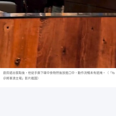
廚房遞出餐點後，他徒手撕下碟中食物然後放進口中，動作流暢未有遮掩。（「fb
＠將軍澳主場」影片截圖）