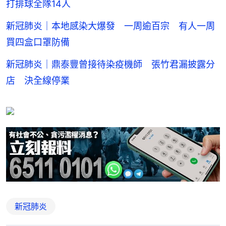
打排球全隊14人
新冠肺炎｜本地感染大爆發 一周逾百宗 有人一周
買四盒口罩防備
新冠肺炎｜鼎泰豐曾接待染疫機師 張竹君漏披露分
店 決全線停業
新冠肺炎