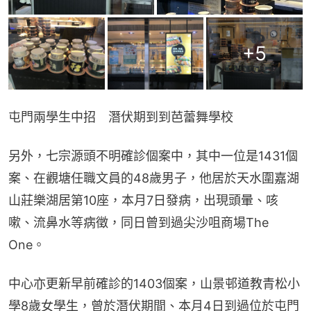
+
5
屯門兩學生中招　潛伏期到到芭蕾舞學校
另外，七宗源頭不明確診個案中，其中一位是1431個
案、在觀塘任職文員的48歲男子，他居於天水圍嘉湖
山莊樂湖居第10座，本月7日發病，出現頭暈、咳
嗽、流鼻水等病徵，同日曾到過尖沙咀商場The 
One。
中心亦更新早前確診的1403個案，山景邨道教青松小
學8歲女學生，曾於潛伏期間、本月4日到過位於屯門