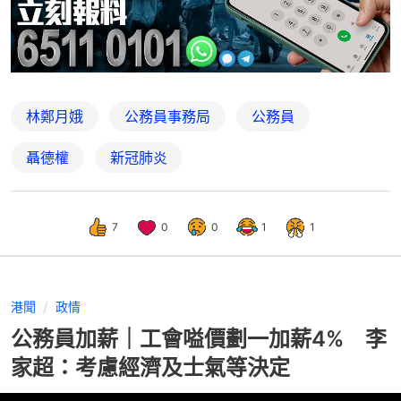
林鄭月娥
公務員事務局
公務員
聶德權
新冠肺炎
7
0
0
1
1
港聞
政情
公務員加薪｜工會嗌價劃一加薪4% 李
家超：考慮經濟及士氣等決定