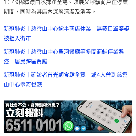
1：49稀釋漂白水抹淨全埸。領展又呼籲商戶在停業
期間，同時為其店內深層清潔及消毒。
新冠肺炎｜慈雲山中心逾半商店休業 無戴口罩婆婆
被拒入街市
新冠肺炎｜慈雲山中心翠河餐廳等多間商舖停業避
疫 居民跨區買餸
新冠肺炎｜確診者曾光顧食肆全覽 或4人曾到慈雲
山中心翠河餐廳