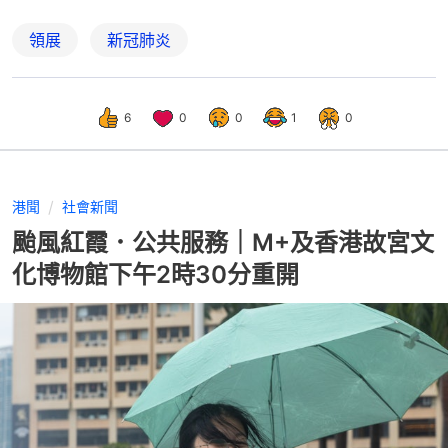
領展
新冠肺炎
6
0
0
1
0
港聞
社會新聞
颱風紅霞．公共服務｜M+及香港故宮文
化博物館下午2時30分重開