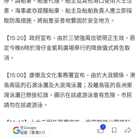
停。請船東、船隻代理、船主及其他港口使用人士注
意。海事處亦提醒船東、船主及船舶負責人應立即採
取防風措施，將船隻妥善地繫固於安全地方。
【15:20】政府宣布，由於三號強風信號現正生效，原
定今晚6時於灣仔金紫荊廣場舉行的降旗儀式將告取
消。
【15:00】康樂及文化事務署宣布，由於大浪關係，港
島南區的石澳泳灘及大浪灣泳灘；及離島區的長洲東
灣泳灘已懸掛紅旗，顯示在該處游泳會有危險，市民
請勿在該處游泳。
【14:43】土木工程拓展署宣布，梅窩臨時公眾填料
7
在Google
接收設施將於下午3時20分停止開放，直至另行通
追蹤《香港01》