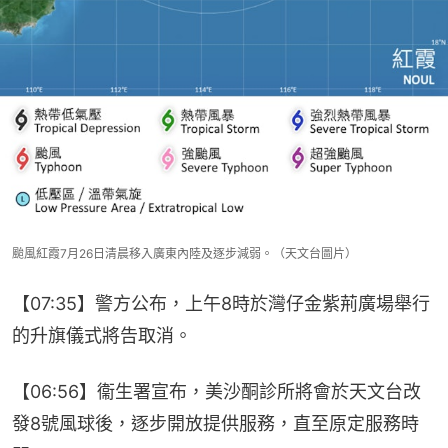
颱風紅霞7月26日清晨移入廣東內陸及逐步減弱。（天文台圖片）
【07:35】警方公布，上午8時於灣仔金紫荊廣場舉行
的升旗儀式將告取消。
【06:56】衞生署宣布，美沙酮診所將會於天文台改
發8號風球後，逐步開放提供服務，直至原定服務時