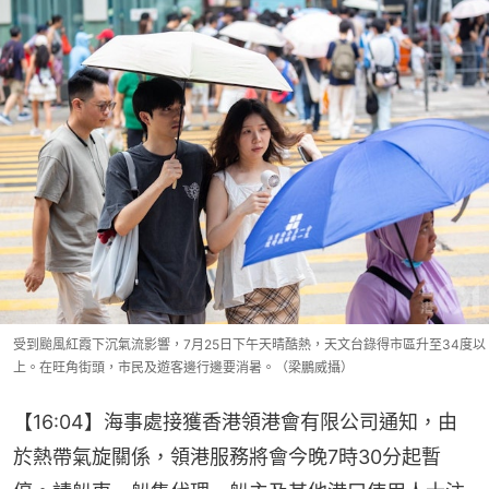
受到颱風紅霞下沉氣流影響，7月25日下午天晴酷熱，天文台錄得市區升至34度以
上。在旺角街頭，市民及遊客邊行邊要消暑。（梁鵬威攝）
【16:04】海事處接獲香港領港會有限公司通知，由
於熱帶氣旋關係，領港服務將會今晚7時30分起暫