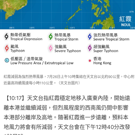
紅霞減弱為強烈熱帶風暴，7月26日上午10時集結在天文台以北約90公里，中心附
近最高持續風速每小時110公里。（天文台圖片）
【10:17】天文台指紅霞穩定地移入廣東內陸，開始遠
離本港並繼續減弱，但烈風程度的西南風仍間中影響
本港部分離岸及高地。隨著紅霞進一步遠離，預料本
地風力將會有所減弱，天文台會在下午12時40分改發