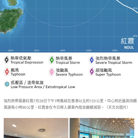
強烈熱帶風暴紅霞7月26日下午1時集結在香港以北約120公里，中心附近最高持續
風速每小時90公里，紅霞會在今日移入廣東內陸並繼續減弱。（天文台圖片）