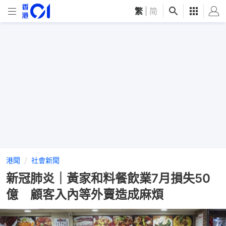
繁
|
简
港聞
社會新聞
新冠肺炎｜黃家和料餐飲業7月損失50
億 顧客入內等外賣造成麻煩