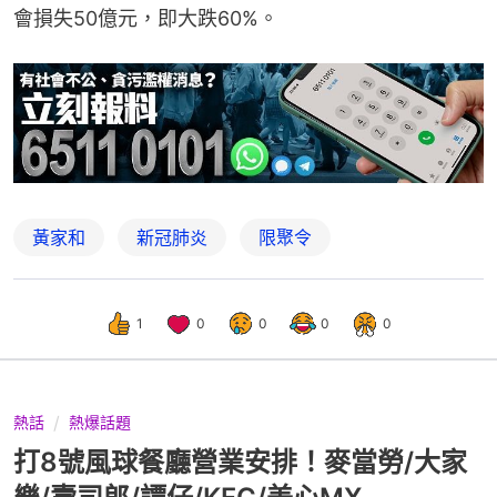
會損失50億元，即大跌60%。
黃家和
新冠肺炎
限聚令
1
0
0
0
0
熱話
熱爆話題
打8號風球餐廳營業安排！麥當勞/大家