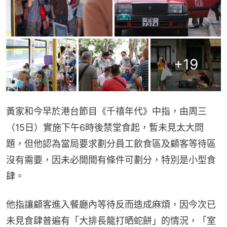
+
19
黃家和今早於港台節目《千禧年代》中指，由周三
（15日）實施下午6時後禁堂食起，暫未見太大問
題，但他認為當局要求劃分員工飲食區及顧客等待區
沒有需要，因未必間間有條件可劃分，特別是小型食
肆。
他指讓顧客進入餐廳內等待反而造成麻煩，因今次已
未見食肆普遍有「大排長龍打晒蛇餅」的情況，「室