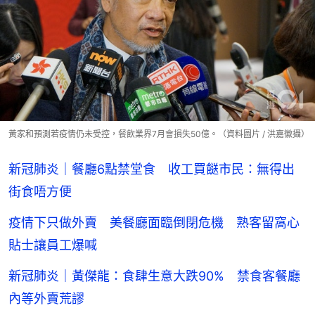
黃家和預測若疫情仍未受控，餐飲業界7月會損失50億。（資料圖片 / 洪嘉徽攝）
新冠肺炎｜餐廳6點禁堂食 收工買餸市民：無得出
街食唔方便
疫情下只做外賣 美餐廳面臨倒閉危機 熟客留窩心
貼士讓員工爆喊
新冠肺炎｜黃傑龍：食肆生意大跌90% 禁食客餐廳
內等外賣荒謬