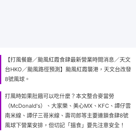
【打風餐廳／颱風紅霞食肆最新營業時間消息／天文
台HKO／颱風路徑預測】颱風紅霞襲港，天文台改發
8號風球。
打風時如果肚餓可以吃什麼？本文整合麥當勞
（McDonald's）、大家樂、美心MX、KFC、譚仔雲
南米線、譚仔三哥米線、壽司郎等主要連鎖食肆8號
風球下營業安排，但切記「搵食」要先注意安全！