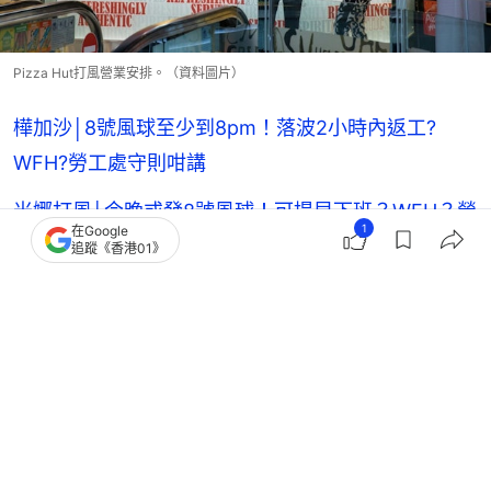
Pizza Hut打風營業安排。（資料圖片）
樺加沙│8號風球至少到8pm！落波2小時內返工?
WFH?勞工處守則咁講
米娜打風│今晚或發8號風球！可提早下班？WFH？勞
1
在Google
工處守則這樣說
追蹤《香港01》
颱風樺加沙│天文台8號風球至少到8pm！何時落3號
風球要看3因素
米娜打風│天文台預測港100公里掠過+路徑 會否掛8
號風球看3因素