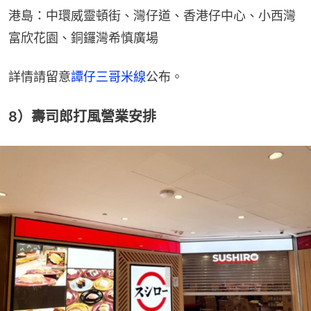
港島：中環威靈頓街、灣仔道、香港仔中心、小西灣
富欣花園、銅鑼灣希慎廣場
詳情請留意
譚仔三哥米線
公布。
8）壽司郎打風營業安排