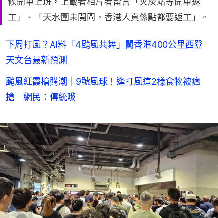
候開車上班，上載者相片者留言「火炭站等開車返
工」、「天水圍未開閘，香港人真係點都要返工」。
下周打風？AI料「4颱風共舞」闖香港400公里西登
天文台最新預測
颱風紅霞搶購潮｜9號風球！逢打風這2樣食物被瘋
搶 網民：傳統嚟