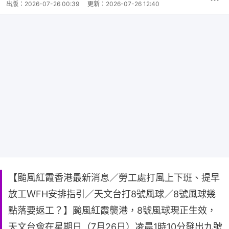
出版：
2026-07-26 00:39
更新：
2026-07-26 12:40
【颱風紅霞香港最新消息／勞工處打風上下班、提早
放工ＷFH安排指引／天文台打8號風球／8號風球幾
點落要返工？】颱風紅霞襲港，8號風球現正生效，
天文台會在星期日（7月26日）凌晨1時10分發出九號