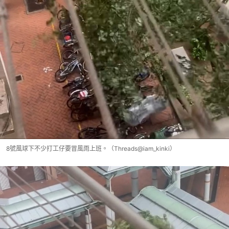
8號風球下不少打工仔要冒風雨上班。（Threads@iam_kinki）