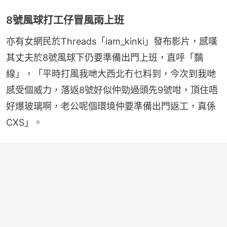
8號風球打工仔冒風雨上班
亦有女網民於Threads「iam_kinki」發布影片，感嘆
其丈夫於8號風球下仍要準備出門上班，直呼「黐
線」，「平時打風我哋大西北冇乜料到，今次到我哋
感受個威力，落返8號好似仲勁過頭先9號咁，頂住唔
好爆玻璃啊，老公呢個環境仲要準備出門返工，真係
CXS」。