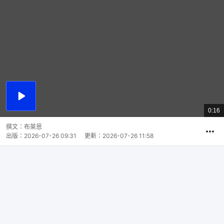
播
放
0:16
總
影
共
片
時
撰文：
布萊恩
間
出版：
2026-07-26 09:31
更新：
2026-07-26 11:58