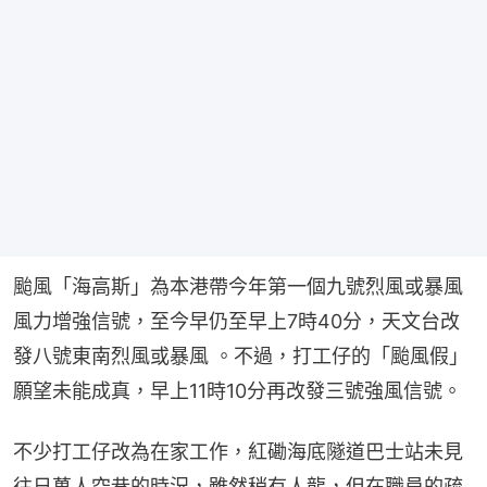
颱風「海高斯」為本港帶今年第一個九號烈風或暴風
風力增強信號，至今早仍至早上7時40分，天文台改
發八號東南烈風或暴風 。不過，打工仔的「颱風假」
願望未能成真，早上11時10分再改發三號強風信號。
不少打工仔改為在家工作，紅磡海底隧道巴士站未見
往日萬人空巷的時況，雖然稍有人龍，但在職員的疏