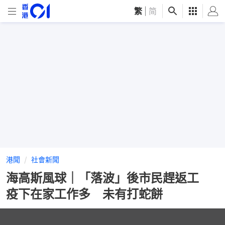
繁
|
简
港聞
社會新聞
海高斯風球｜「落波」後市民趕返工
疫下在家工作多 未有打蛇餅