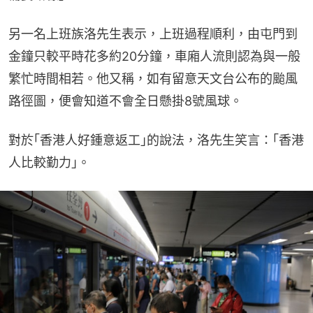
另一名上班族洛先生表示，上班過程順利，由屯門到
金鐘只較平時花多約20分鐘，車廂人流則認為與一般
繁忙時間相若。他又稱，如有留意天文台公布的颱風
路徑圖，便會知道不會全日懸掛8號風球。
對於｢香港人好鍾意返工｣的說法，洛先生笑言：｢香港
人比較勤力｣。