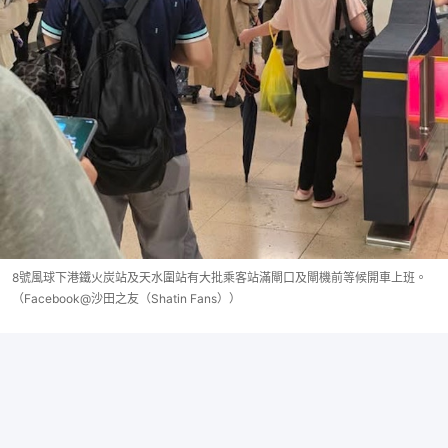
8號風球下港鐵火炭站及天水圍站有大批乘客站滿閘口及閘機前等候開車上班。
（Facebook@沙田之友（Shatin Fans））