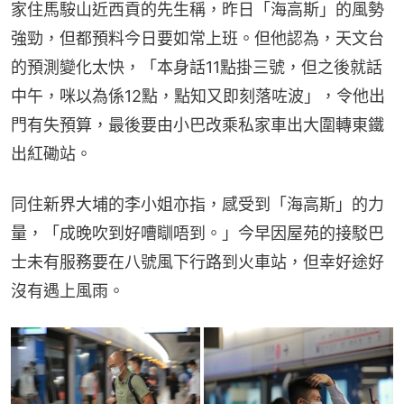
家住馬𩣑山近西貢的先生稱，昨日「海高斯」的風勢
強勁，但都預料今日要如常上班。但他認為，天文台
的預測變化太快，「本身話11點掛三號，但之後就話
中午，咪以為係12點，點知又即刻落咗波」，令他出
門有失預算，最後要由小巴改乘私家車出大圍轉東鐵
出紅磡站。
同住新界大埔的李小姐亦指，感受到「海高斯」的力
量，「成晚吹到好嘈瞓唔到。」今早因屋苑的接駁巴
士未有服務要在八號風下行路到火車站，但幸好途好
沒有遇上風雨。