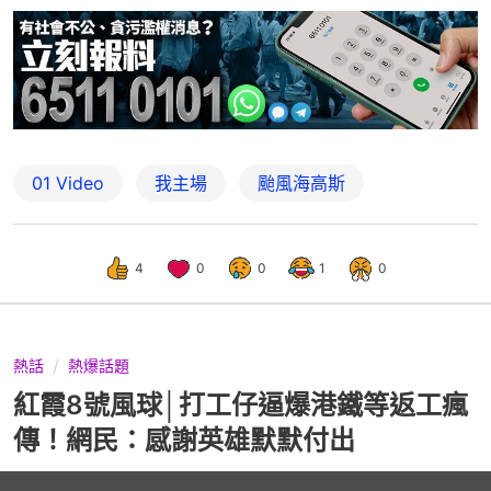
01 Video
我主場
颱風海高斯
4
0
0
1
0
熱話
熱爆話題
紅霞8號風球│打工仔逼爆港鐵等返工瘋
傳！網民：感謝英雄默默付出