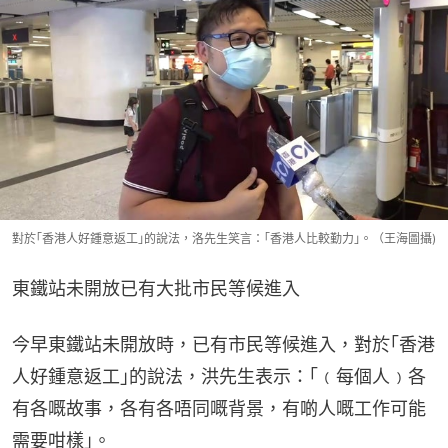
對於｢香港人好鍾意返工｣的說法，洛先生笑言：｢香港人比較勤力｣。（王海圖攝)
東鐵站未開放已有大批市民等候進入
今早東鐵站未開放時，已有市民等候進入，對於｢香港
人好鍾意返工｣的說法，洪先生表示：｢﹙每個人﹚各
有各嘅故事，各有各唔同嘅背景，有啲人嘅工作可能
需要咁樣｣。