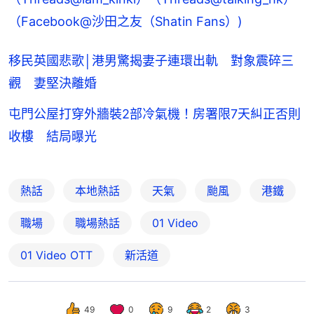
（Facebook@沙田之友（Shatin Fans）)
移民英國悲歌│港男驚揭妻子連環出軌 對象震碎三
觀 妻堅決離婚
屯門公屋打穿外牆裝2部冷氣機！房署限7天糾正否則
收樓 結局曝光
熱話
本地熱話
天氣
颱風
港鐵
職場
職場熱話
01 Video
01‌ ‌Video‌ ‌OTT
新活道
49
0
9
2
3