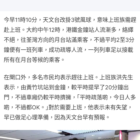
今早11時10分，天文台改掛3號風球，意味上班族需趕
赴上班。大約中午12時，港鐵金鐘站人流漸多，絡繹
不絕，往荃灣方向的月台站滿乘客，不過平均2至3分
鐘便有一班列車，成功疏導人流，一列列車足以接載
所有在月台等候的乘客。
在閘口外，多名市民均表示趕往上班。上班族洪先生
表示，由黃竹坑站到金鐘，較平時提早了20分鐘出
門，不過車廂仍較平時擠擁，｢平時疏落啲，今日人多
啲，不過都OK。｣對於需要上班，他表示未有失望，
早已做足心理準備，因為天文台早有預報。