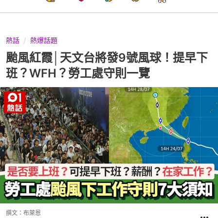
熱話
熱爆話題
颱風紅霞│天文台將發9號風球！提早下
班？WFH？勞工處守則一覽
撰文：
布萊恩