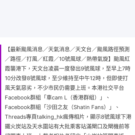
【最新颱風消息／天氣消息／天文台／颱風路徑預測
／路徑／打風／紅霞／10號風球／熱帶氣旋】颱風紅
霞襲港下，天文台凌晨一度發出9號風球，至早上7時
10分改發8號風球，至少維持至中午12時，但即使打
風天氣惡劣，不少市民仍需要上班。本港社交平台
Facebook群組「車cam L（香港群組）」、
Facebook群組「沙田之友（Shatin Fans）」、
Threads專頁talking_hk瘋傳相片，顯示8號風球下港
鐵火炭站及天水圍站有大批乘客站滿閘口及閘機前等