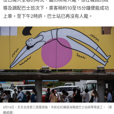
導及調配巴士班次下，乘客稍約10至15分鐘便能成功
上車。至下午2時許，巴士站已再沒有人龍。
8月19日，天文台改發三號風球後，市民在紅磡過海隧道巴士站排隊等返工。（梁
鵬威攝）