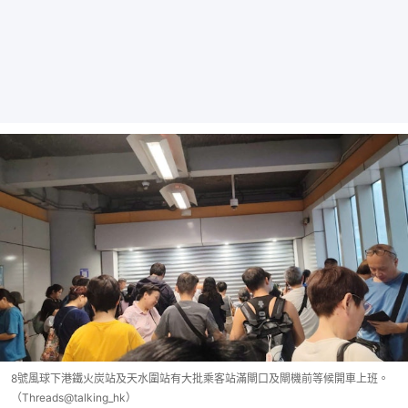
8號風球下港鐵火炭站及天水圍站有大批乘客站滿閘口及閘機前等候開車上班。
（Threads@talking_hk）