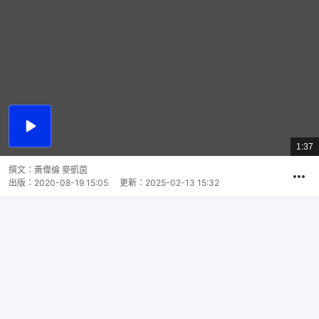
播
放
1:37
總
影
共
片
時
撰文：
黃偉倫 麥凱茵
間
出版：
2020-08-19 15:05
更新：
2025-02-13 15:32