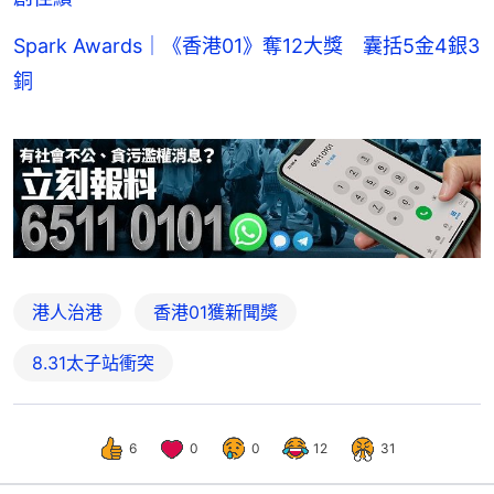
Spark Awards｜《香港01》奪12大獎 囊括5金4銀3
銅
港人治港
香港01獲新聞獎
8.31太子站衝突
6
0
0
12
31