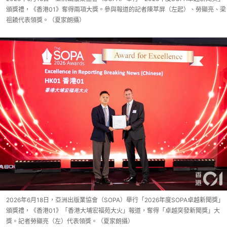
頒獎禮，《香港01》奪得兩項大獎。參與報道的記者陳萃屏（左起）、勞顯亮、梁
祖饒代表領獎。（夏家朗攝）
2026年6月18日，亞洲出版業協會（SOPA）舉行「2026年度SOPA卓越新聞獎」
頒獎禮，《香港01》「香港大埔宏福苑大火」報道，奪得「卓越突發新聞獎」大
獎。記者勞顯亮（左）代表領獎。（夏家朗攝）