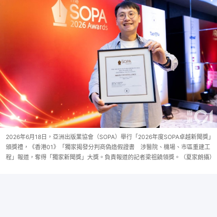
2026年6月18日，亞洲出版業協會（SOPA）舉行「2026年度SOPA卓越新聞獎」
頒獎禮，《香港01》「獨家揭發分判商偽造假證書 涉醫院、機場、市區重建工
程」報道，奪得「獨家新聞獎」大獎。負責報道的記者梁祖饒領獎。（夏家朗攝）