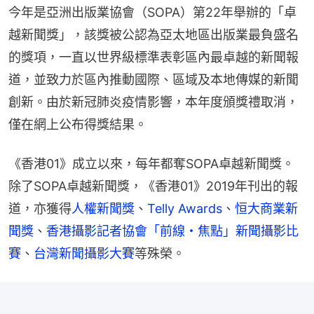
今年是亞洲出版業協會（SOPA）第22年舉辦的「卓
越新聞獎」，該獎被公認為亞太地區出版業最負盛名
的獎項，一直以世界級標準表彰區內最卓越的新聞報
道，並致力於區內推動國際、區域及本地傳媒的新聞
創新。由於新冠肺炎疫情影響，本年度頒獎禮取消，
僅在網上公布得獎結果。
《香港01》成立以來，每年都奪SOPA卓越新聞獎。
除了SOPA卓越新聞獎，《香港01》2019年刊出的報
道，亦獲得
人權新聞獎
、
Telly Awards
、
恒大商業新
聞獎
、
香港攝影記者協會「前線・焦點」新聞攝影比
賽
、
台灣新聞攝影大賽
等殊榮。