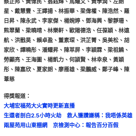
蔡正邦、黃偉民、翁鈺輝、馬耀文、黃學潤、左朗
星、戴慧豐、王譯揚、林振華、梁偉權、陳浩然、羅
日昇、陳永武、李家傑、楊婉婷、鄧海興、黎靜珊、
熊翠蘭、梁曉晴、林樂軒、歐陽德浩、任葆穎、林遠
航、洪戩昊、賴卓盈、董素琛、洪芷菁、吳美松、胡
家欣、譚曉彤、潘耀昇、陳萃屏、李穎霖、梁祖饒、
勞顯亮、王海圖、楊凱力、何頴賢、林幸泉、黃穎
彤、陳嘉欣、夏家朗、廖雁雄、梁鵬威、鄭子峰、陳
葦慈
得獎報道：
大埔宏福苑大火實時更新直播
生還者剖白2.5小時火劫　救人獲讚謙稱：我唔係英雄
兩屋苑用山東棚網　京檢測中心：報告百分百假