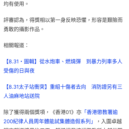
均有使用。
評審認為，得獎相以第一身反映恐懼，形容是艱險而
勇敢的攝影作品。
相關報道：
【8.31・圖輯】從水炮車、燃燒彈　到暴力列車多人
受傷的日與夜
【8.31太子站衝突】重組十傷者去向　消防證另有三
人油麻地站送院
除了獲得兩個獎項，《香港01》亦
「香港懲教署逾
200紀律人員周年體能試集體造假系列」
，入圍卓越