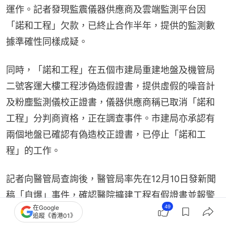
運作。記者發現監震儀器供應商及雲端監測平台因
「諾和工程」欠款，已終止合作半年，提供的監測數
據準確性同樣成疑。
同時，「諾和工程」在五個市建局重建地盤及機管局
二號客運大樓工程涉偽造假證書，提供虛假的噪音計
及粉塵監測儀校正證書，儀器供應商稱已取消「諾和
工程」分判商資格，正在調查事件。市建局亦承認有
兩個地盤已確認有偽造校正證書，已停止「諾和工
程」的工作。
記者向醫管局查詢後，醫管局率先在12月10日發新聞
稿「自爆」事件，確認醫院擴建工程有假證書並報警
49
在Google
處理。醫療衞生界立法會議員林哲玄翌日就事件評
追蹤《香港01》