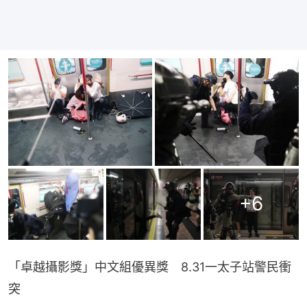
+
6
「卓越攝影獎」中文組優異獎　8.31一太子站警民衝
突