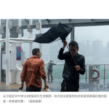
尖沙咀近中午時分8號風球仍生效期間，有市民及遊客特別到來感受颱風紅霞的餘
威，雨傘被吹爛。（湯致遠攝）