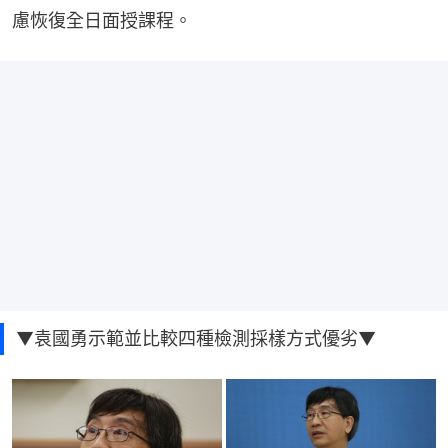
慮恢復全日面授課程。
▼袁國勇示範並比較四種檢測採樣方式優劣▼