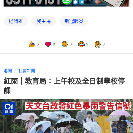
楊潤雄
我主場
新冠肺炎
6
0
0
2
0
港聞
社會新聞
紅雨｜教育局：上午校及全日制學校停
課