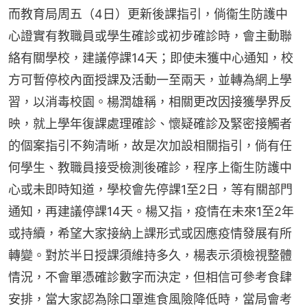
而教育局周五（4日）更新後課指引，倘衞生防護中
心證實有教職員或學生確診或初步確診時，會主動聯
絡有關學校，建議停課14天；即使未獲中心通知，校
方可暫停校內面授課及活動一至兩天，並轉為網上學
習，以消毒校園。楊潤雄稱，相關更改因接獲學界反
映，就上學年復課處理確診、懷疑確診及緊密接觸者
的個案指引不夠清晰，故是次加設相關指引，倘有任
何學生、教職員接受檢測後確診，程序上衞生防護中
心或未即時知道，學校會先停課1至2日，等有關部門
通知，再建議停課14天。楊又指，疫情在未來1至2年
或持續，希望大家接納上課形式或因應疫情發展有所
轉變。對於半日授課須維持多久，楊表示須檢視整體
情況，不會單憑確診數字而決定，但相信可參考食肆
安排，當大家認為除口罩進食風險降低時，當局會考