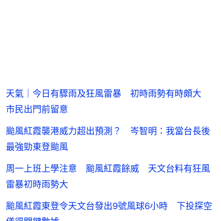
天氣｜今日有驟雨及狂風雷暴 初時雨勢有時頗大
市民出門前留意
颱風紅霞襲港威力超出預測？ 岑智明：我當台長後
最強勁東登颱風
周一上班上學注意 颱風紅霞餘威 天文台料有狂風
雷暴初時雨勢大
颱風紅霞東登令天文台發出9號風球6小時 下投探空