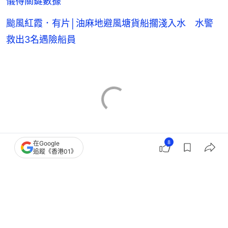
儀得關鍵數據
颱風紅霞．有片│油麻地避風塘貨船擱淺入水 水警
救出3名遇險船員
8
在Google
追蹤《香港01》
天氣
香港暴雨
香港天文台
教育局