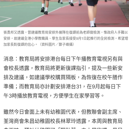
張勇邦又透露，曾建議教育局安排外展隊在復課前為老師做檢測，惟政府人手難以
安排，故建議全港小學教職員、學生及家長接受9月1日起推行的全民檢測，希望增
加家長對復課的信心。（資料圖片／鄭子峰攝）
消息：教育局將安排港台每日下午播教育電視另有與
會校長透露，教育局將更新復課指引，提及一些新安
排及建議，如建議學校購買隔板，為恢復在校午膳作
準備；而教育局亦計劃安排港台31，在9月起每日下
午3時播放教育電視，方便學生在家學習等。
雖然今日會面上未有幼稚園代表，但教聯會副主席、
荃灣商會朱昌幼稚園校長林翠玲透露，本周與教育局