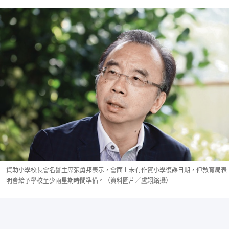
資助小學校長會名譽主席張勇邦表示，會面上未有作實小學復課日期，但教育局表
明會給予學校至少兩星期時間準備。（資料圖片／盧翊銘攝）