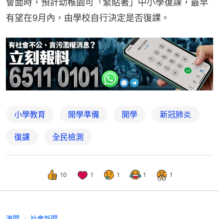
會面時，預計幼稚園可「緊貼著」中小學復課，最早
有望在9月內，由學校自行決定是否復課。
小學教育
開學準備
開學
新冠肺炎
復課
全民檢測
10
1
1
1
1
港聞
社會新聞