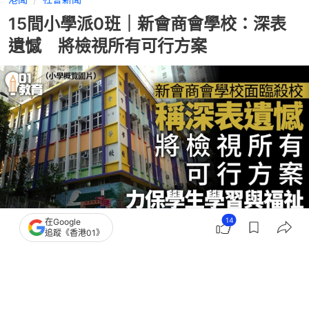
15間小學派0班｜新會商會學校：深表
遺憾 將檢視所有可⾏⽅案
14
在Google
追蹤《香港01》
撰文：
吳美松
出版：
2026-03-18 15:56
更新：
2026-03-19 17:05