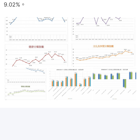
9.02%。