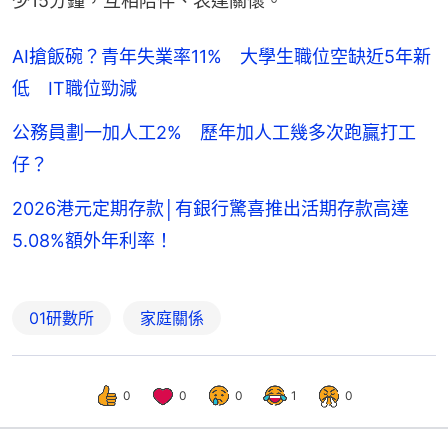
少15分鐘，互相陪伴、表達關懷。
AI搶飯碗？青年失業率11% 大學生職位空缺近5年新
低 IT職位勁減
公務員劃一加人工2% 歷年加人工幾多次跑贏打工
仔？
2026港元定期存款│有銀行驚喜推出活期存款高達
5.08%額外年利率！
01研數所
家庭關係
0
0
0
1
0