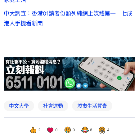
中大調查：香港01讀者份額列純網上媒體第一 七成
港人手機看新聞
中文大學
社會運動
城市生活質素
2
0
0
8
4