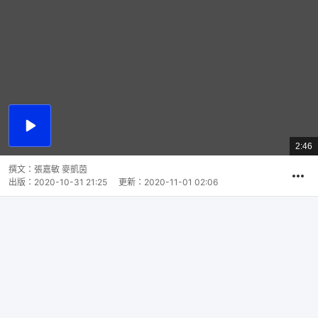
播
放
2:46
總
影
共
片
時
撰文：
張嘉敏 麥凱茵
間
出版：
2020-10-31 21:25
更新：
2020-11-01 02:06