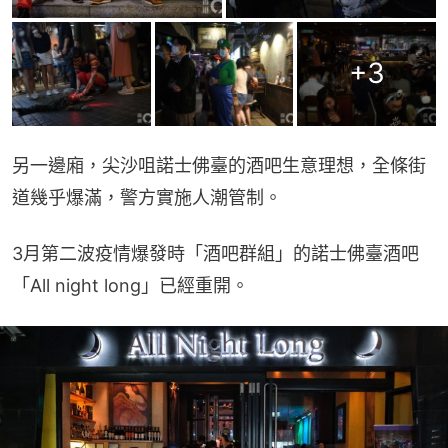
+
3
另一邊廂，尖沙咀諾士佛臺的酒吧生意理想，全條街
道幾乎爆滿，警方實施人潮管制。
3月第二波疫情爆發時「酒吧群組」的諾士佛臺酒吧
「All night long」已經重開。