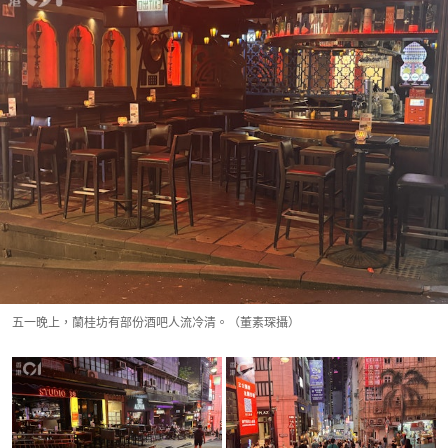
五一晚上，蘭桂坊有部份酒吧人流冷清。（董素琛攝）