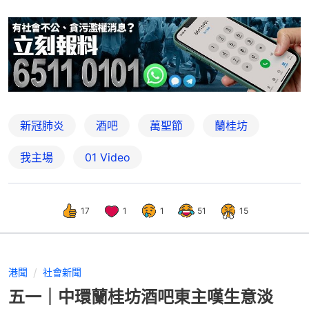
新冠肺炎
酒吧
萬聖節
蘭桂坊
我主場
01 Video
17
1
1
51
15
港聞
社會新聞
五一｜中環蘭桂坊酒吧東主嘆生意淡