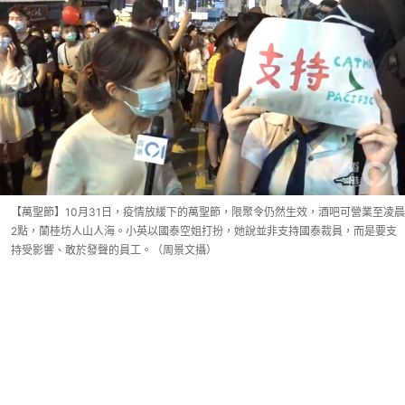
【萬聖節】10月31日，疫情放緩下的萬聖節，限聚令仍然生效，酒吧可營業至凌晨
2點，蘭桂坊人山人海。小英以國泰空姐打扮，她說並非支持國泰裁員，而是要支
持受影響、敢於發聲的員工。（周景文攝）