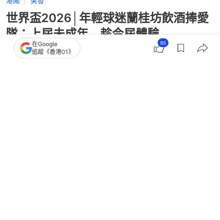
港聞
突發
世界盃2026│年輕球迷蘭桂坊飲酒捧愛
隊：上屆未成年 趁今屆體驗
85
在Google
追蹤《香港01》
撰文：
陳佩瑩
出版：
2026-06-29 22:39
更新：
2026-06-30 18:20