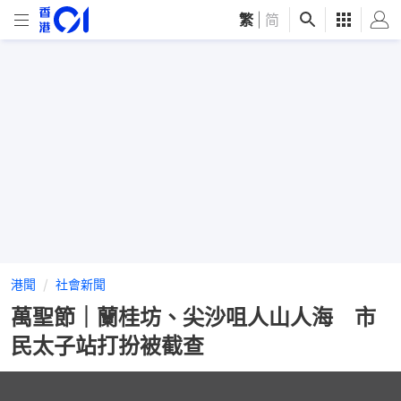
繁
|
简
港聞
社會新聞
萬聖節｜蘭桂坊、尖沙咀人山人海 市
民太子站打扮被截查