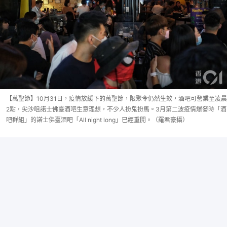
【萬聖節】10月31日，疫情放緩下的萬聖節，限聚令仍然生效，酒吧可營業至凌晨
2點，尖沙咀諾士佛臺酒吧生意理想，不少人扮鬼扮馬。3月第二波疫情爆發時「酒
吧群組」的諾士佛臺酒吧「All night long」已經重開。（羅君豪攝）