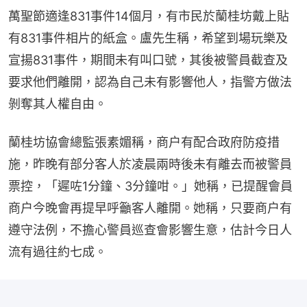
萬聖節適逢831事件14個月，有市民於蘭桂坊戴上貼
有831事件相片的紙盒。盧先生稱，希望到場玩樂及
宣揚831事件，期間未有叫口號，其後被警員截查及
要求他們離開，認為自己未有影響他人，指警方做法
剝奪其人權自由。
蘭桂坊協會總監張素媚稱，商户有配合政府防疫措
施，昨晚有部分客人於凌晨兩時後未有離去而被警員
票控，「遲咗1分鐘、3分鐘咁。」她稱，已提醒會員
商户今晚會再提早呼籲客人離開。她稱，只要商户有
遵守法例，不擔心警員巡查會影響生意，估計今日人
流有過往約七成。