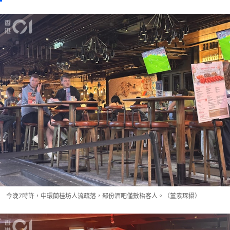
今晚7時許，中環蘭桂坊人流疏落，部份酒吧僅數枱客人。（董素琛攝）