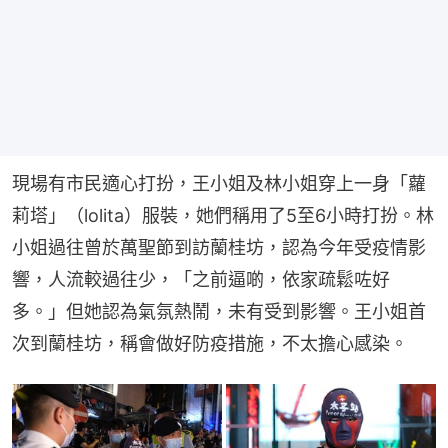
現場有市民適心打扮，王小姐及林小姐穿上一身「蘿
莉塔」（lolita）服裝，她們稱用了5至6小時打扮。林
小姐過往曾於萬聖節到訪蘭桂坊，認為今年受疫情影
響，人流較過往少，「之前逼啲，依家疏鬆咗好
多。」但她認為氣氛熱鬧，未有受到影響。王小姐首
次到蘭桂坊，稱會做好防疫措施，不太擔心感染。