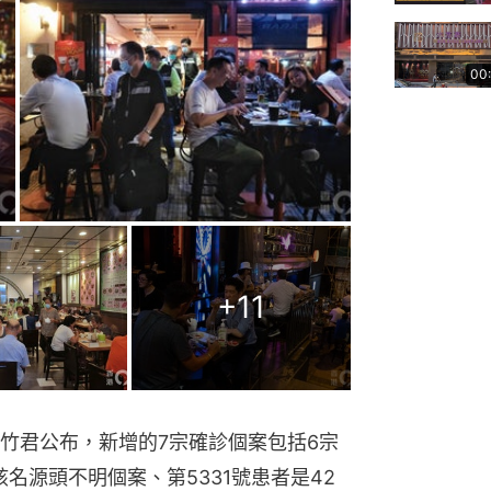
00
+
11
竹君公布，新增的7宗確診個案包括6宗
名源頭不明個案、第5331號患者是42