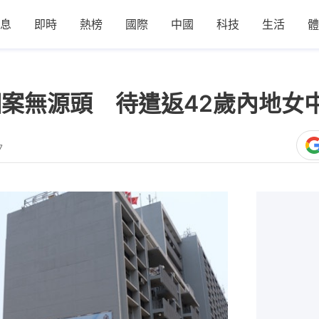
息
即時
熱榜
國際
中國
科技
生活
體
個案無源頭 待遣返42歲內地女
7