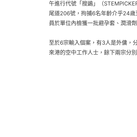
午進行代號「搜鷁」（STEMPICK
尾道206號，拘捕6名年齡介乎24
員於單位內檢獲一批避孕套、潤滑劑
至於6宗輸入個案，有3人是外傭，
來港的空中工作人士，餘下兩宗分別