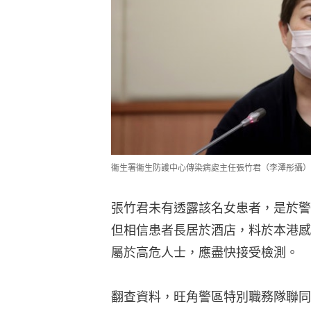
衞生署衞生防護中心傳染病處主任張竹君（李澤彤攝）
張竹君未有透露該名女患者，是於警
但相信患者長居於酒店，料於本港感
屬於高危人士，應盡快接受檢測。
翻查資料，旺角警區特別職務隊聯同