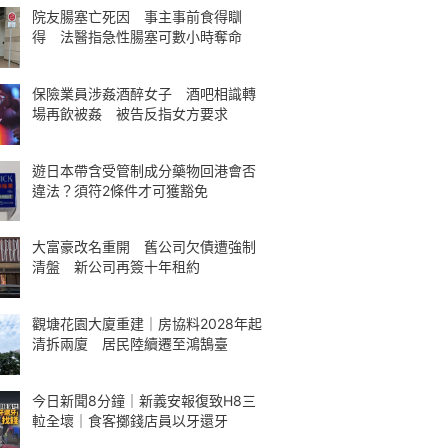
院友腸塞亡死因 事主事前食得瞓
得 法醫指急性腸塞可數小時奪命
保險業員涉姦酒醉女子 酒吧相識轉
場再飲被姦 被告反指女方要求
遊日本帶含受管制成分藥物回港會否
違法？須符2條件才可獲豁免
大富豪改名重開 舊公司欠債遭強制
清盤 新公司再簽十年租約
觀塘花園大廈重建｜房協料2028年起
清拆兩廈 居民陸續遷至鴻鵠臺
今日新聞8分鐘｜新義安報復致H8三
𨋢全壞｜食客擲錢店員以牙還牙