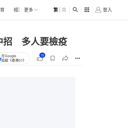
育
經濟
更多
01深圳
繁
觀點
|
简
健康
好食玩飛
登入
女
中招 多人要檢疫
15
在Google
追蹤《香港01》