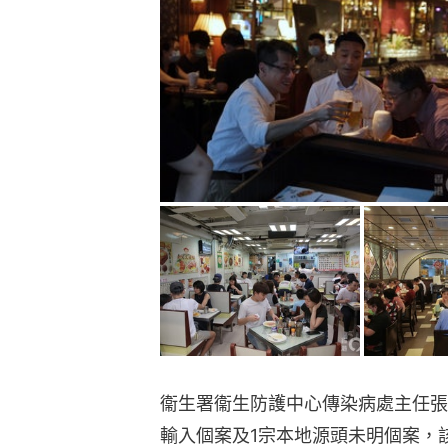
衞生署衞生防護中心傳染病處主任張
輸入個案及1宗本地源頭未明個案，該