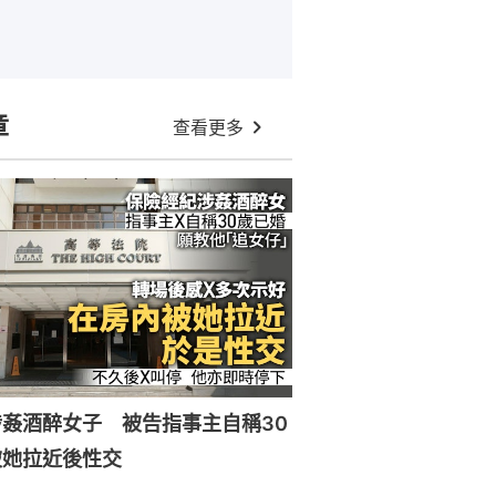
章
查看更多
姦酒醉女子 被告指事主自稱30
被她拉近後性交