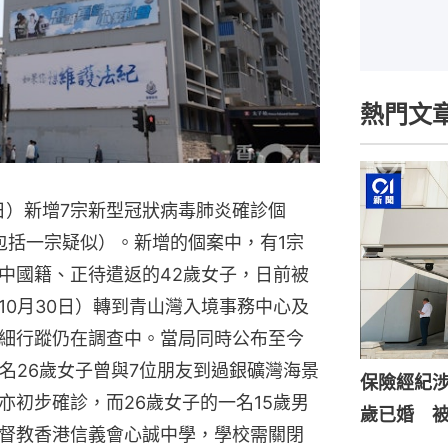
熱門文
日）新增7宗新型冠狀病毒肺炎確診個
（包括一宗疑似）。新增的個案中，有1宗
中國籍、正待遣返的42歲女子，日前被
10月30日）轉到青山灣入境事務中心及
細行蹤仍在調查中。當局同時公布至今
名26歲女子曾與7位朋友到過銀礦灣海景
保險經紀涉
亦初步確診，而26歲女子的一名15歲男
歲已婚 
督教香港信義會心誠中學，學校需關閉