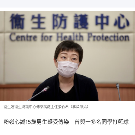
衞生署衞生防護中心傳染病處主任張竹君（李澤彤攝）
粉嶺心誠15歲男生疑受傳染　曾與十多名同學打籃球