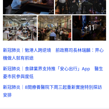
+
11
新冠肺炎｜勉港人跨逆境 前政務司長林瑞麟：畀心
機做人就有前途
新冠肺炎｜食肆業界支持推「安心出行」App 醫生
憂市民參與度低
新冠肺炎｜8間療養醫院下周三起重新實施特別探訪
安排