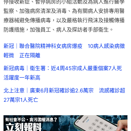
停接收新症、暫停病房的小組活動及為病人進行醫學
監察、加強病房清潔及消毒、為有關病人安排專用醫
療器械避免傳播病毒，以及嚴格執行飛沫及接觸傳播
防護措施，加強員工、病人及探訪者手部衞生。
新冠｜聯合醫院精神科女病房爆疫 10病人感染病徵
輕微 正在隔離
新冠病毒｜衞生署：近4周45宗成人嚴重個案7人死
活躍度一年新高
北上注意｜廣東6月新冠確診逾2.6萬宗 流感確診超
27萬宗1人死亡