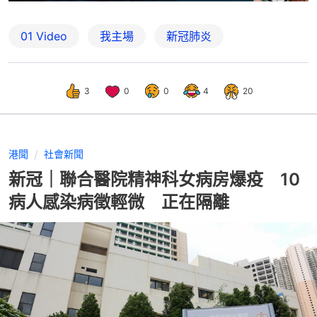
01 Video
我主場
新冠肺炎
3
0
0
4
20
港聞
社會新聞
新冠｜聯合醫院精神科女病房爆疫 10
病人感染病徵輕微 正在隔離