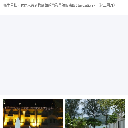
衞生署指，女病人曾到梅窩銀礦灣海景渡假樂園Staycation。（網上圖片）