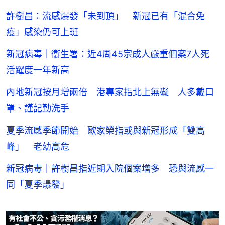
許樹昌：流感爆發「未到頂」 新冠已有「混合免
疫」感染仍可上班
新冠病毒｜衞生署：近4周45宗成人嚴重個案7人死
活躍度一年新高
內地新冠按月增兩倍 港專家指北上無礙 人多戴口
罩、謹記勤洗手
夏季流感季節開始 歐家榮指或與新冠形成「雙高
峰」 老幼高危
新冠病毒｜許樹昌指近期入院個案增多 恐與流感一
同「夏季爆發」