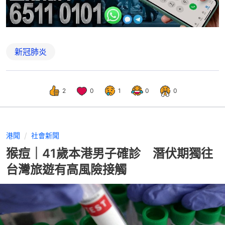
新冠肺炎
2
0
1
0
0
港聞
社會新聞
猴痘｜41歲本港男子確診 潛伏期獨往
台灣旅遊有高風險接觸