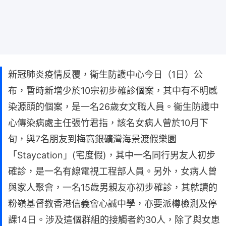
新冠肺炎疫情反覆，衞生防護中心今日（1日）公
布，暫時新增少於10宗初步確診個案，其中有不明感
染源頭的個案，是一名26歲女文職人員。衞生防護中
心傳染病處主任張竹君指，該名女病人曾於10月下
旬，與7名朋友到梅窩銀礦灣海景渡假樂園
「Staycation」(宅度假)，其中一名同行男友人初步
確診，是一名有線電視工程部人員。另外，女病人曾
與家人聚會，一名15歲男親友亦初步確診，其就讀的
粉嶺基督教香港信義會心誠中學，亦要派樽檢測及停
課14日。涉及這個群組的接觸者約30人，除了與女患