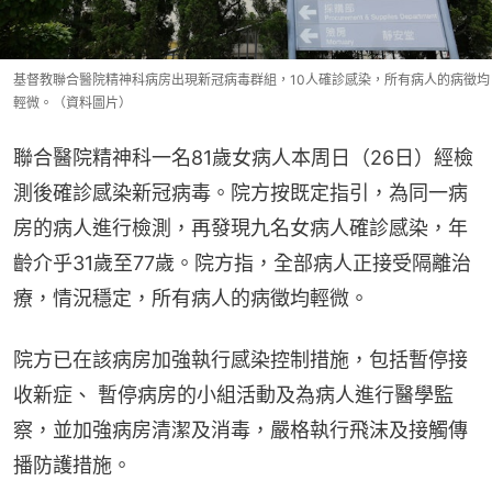
基督教聯合醫院精神科病房出現新冠病毒群組，10人確診感染，所有病人的病徵均
輕微。（資料圖片）
聯合醫院精神科一名81歲女病人本周日（26日）經檢
測後確診感染新冠病毒。院方按既定指引，為同一病
房的病人進行檢測，再發現九名女病人確診感染，年
齡介乎31歲至77歲。院方指，全部病人正接受隔離治
療，情況穩定，所有病人的病徵均輕微。
院方已在該病房加強執行感染控制措施，包括暫停接
收新症、 暫停病房的小組活動及為病人進行醫學監
察，並加強病房清潔及消毒，嚴格執行飛沫及接觸傳
播防護措施。