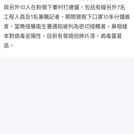
與另外10人在粉嶺下輋村打邊爐，包括有線另外7名
工程人員及1名兼職記者，期間曾脫下口罩10多分鐘進
食，當晚接獲衞生署通知被列為密切接觸者，鼻咽樣
本對病毒呈陽性，目前有發燒但肺片清，病毒量甚
高。