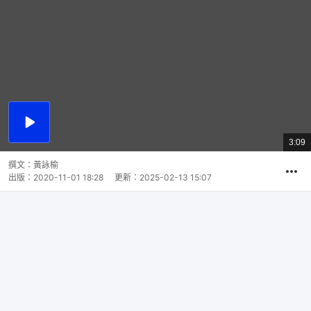
播
放
3:09
總
影
共
片
時
撰文：
黃詠榆
間
出版：
2020-11-01 18:28
更新：
2025-02-13 15:07