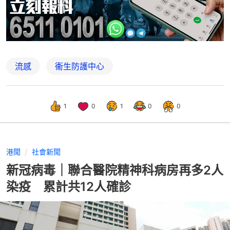
流感
衞生防護中心
1
0
1
0
0
港聞
社會新聞
新冠病毒｜聯合醫院精神科病房再多2人
染疫 累計共12人確診