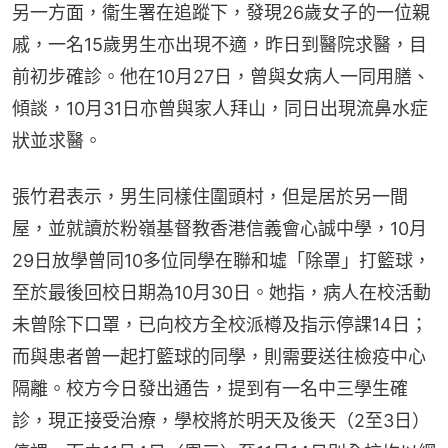
另一方面，衞生署在追蹤下，發現26歲女子的一位親
戚，一名15歲男生亦出現不適，昨日到醫院求醫，目
前初步確診。他在10月27日，曾與女病人一同用膳、
傾談，10月31日亦曾與家人拜山，同日出現流鼻水症
狀並求醫。
張竹君表示，男生同樣住圍頭村，但是居於另一間
屋，並就讀於粉嶺基督教香港信義會心誠中學，10月
29日放學曾同10多位同學在聯和墟「除罩」打籃球，
至於最後回校日期為10月30日。她指，病人在校活動
未曾除下口罩，已向校方全校派樽及指示停課14日；
而與患者曾一起打籃球的同學，則需要送往檢疫中心
隔離。校方今日發出通告，提到有一名中三學生確
診，現正接受治療，學校將於明天及後天（2至3日）