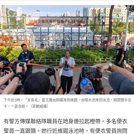
下午近5時，「女長毛」雷玉蓮由銅鑼灣到維園，由噴水池來回泳池，期間雙手合
十，一直念經。（梁鵬威攝）
有警方傳媒聯絡隊職員在她身邊拉起橙帶，多名便衣
警員一直跟隨。她行近維園泳池時，有便衣警員詢問