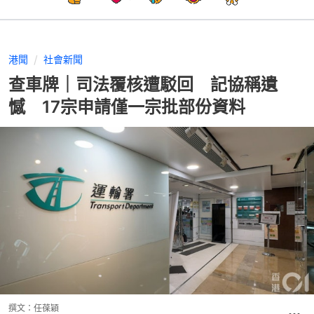
港聞
社會新聞
查車牌｜司法覆核遭駁回 記協稱遺
憾 17宗申請僅一宗批部份資料
撰文：
任葆穎