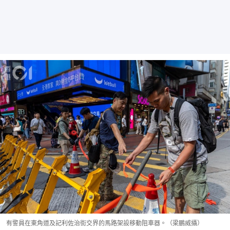
有警員在東角道及記利佐治街交界的馬路架設移動阻車器。（梁鵬威攝）