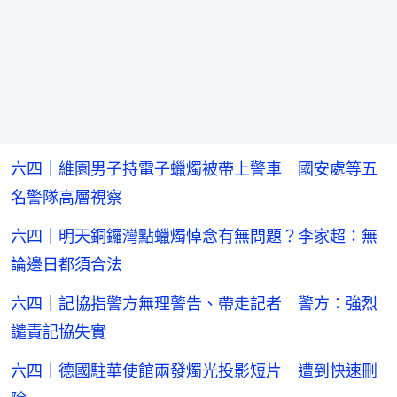
六四｜維園男子持電子蠟燭被帶上警車 國安處等五
名警隊高層視察
六四｜明天銅鑼灣點蠟燭悼念有無問題？李家超：無
論邊日都須合法
六四｜記協指警方無理警告、帶走記者 警方：強烈
譴責記協失實
六四｜德國駐華使館兩發燭光投影短片 遭到快速刪