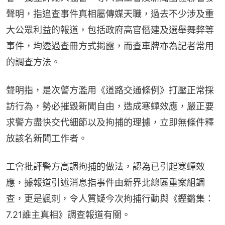
聲明，指追查事件真相屬傳媒天職，過去不少涉及重
大公眾利益的報道，包括政府高官僭建及選舉舞弊等
事件，均透過查冊方式揭露，而查車牌亦為記者常用
的調查方法。
聲明指，是次警方濫用《道路交通條例》打壓正常採
訪行為，勢必摧毀新聞自由，造成寒蟬效應，嚴正要
求警方盡快交代細節以及拘捕的理據，立即無條件釋
放該名新聞工作者。
工會批評警方高調拘捕的做法，認為已引起寒蟬效
應，據報道引述消息指事件由新界北總區重案組調
查，更是諷刺，令人質疑今次拘捕行動與《鏗鏘集：
7.21誰主真相》調查報道有關。