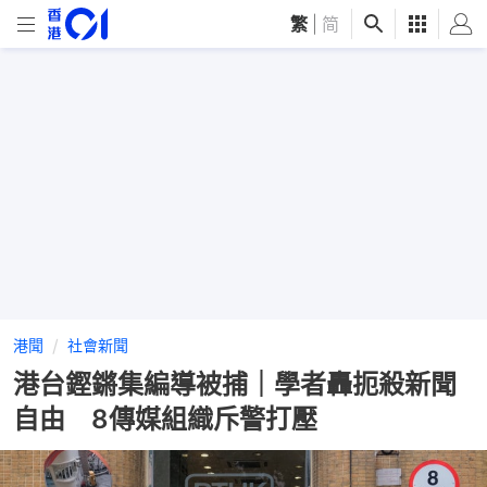
繁
|
简
港聞
社會新聞
港台鏗鏘集編導被捕｜學者轟扼殺新聞
自由 8傳媒組織斥警打壓