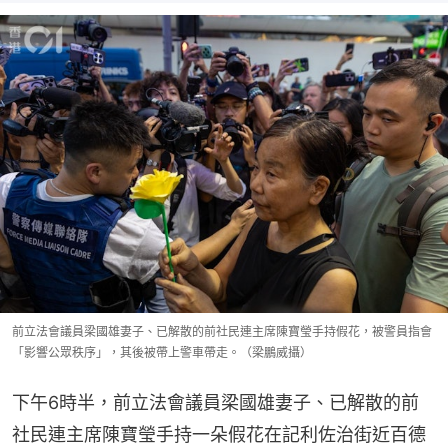
前立法會議員梁國雄妻子、已解散的前社民連主席陳寶瑩手持假花，被警員指會
「影響公眾秩序」，其後被帶上警車帶走。（梁鵬威攝）
下午6時半，前立法會議員梁國雄妻子、已解散的前
社民連主席陳寶瑩手持一朵假花在記利佐治街近百德