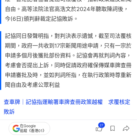
自由。高等法院法官高浩文於2024年聽取陳詞後，
今(6日)頒判辭裁定記協敗訴。
記協同日發聲明指，對判決表示遺憾，截至司法覆核
期間，政府一共收到17宗新聞用途申請，只有一宗於
申請多個月後獲批部份資料。記協會再就判詞內容，
考慮會否提出上訴，同時促請政府確保傳媒車牌查冊
申請審批及時，並如判詞所指，在執行政策時尊重新
聞自由及考慮公眾利益
查車牌｜記協指運輸署車牌查冊政策越權 求覆核定
敗訴
27
在Google
追蹤《香港01》