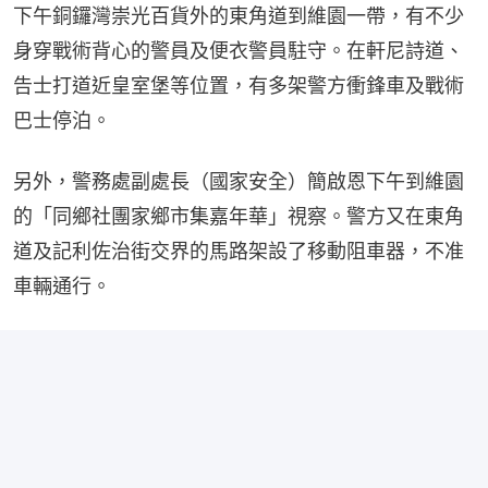
下午銅鑼灣崇光百貨外的東角道到維園一帶，有不少
身穿戰術背心的警員及便衣警員駐守。在軒尼詩道、
告士打道近皇室堡等位置，有多架警方衝鋒車及戰術
巴士停泊。
另外，警務處副處長（國家安全）簡啟恩下午到維園
的「同鄉社團家鄉市集嘉年華」視察。警方又在東角
道及記利佐治街交界的馬路架設了移動阻車器，不准
車輛通行。