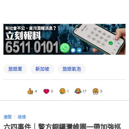
旅遊業
新加坡
旅遊氣泡
4
0
1
17
5
港聞
政情
六四事件｜警方銅鑼灣維園一帶加強巡