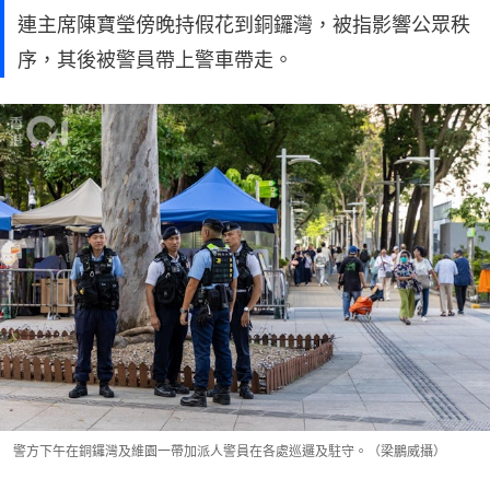
連主席陳寶瑩傍晚持假花到銅鑼灣，被指影響公眾秩
序，其後被警員帶上警車帶走。
警方下午在銅鑼灣及維園一帶加派人警員在各處巡邏及駐守。（梁鵬威攝）