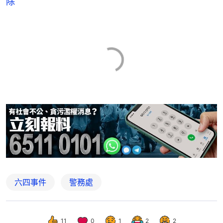
除
六四事件
警務處
11
0
1
2
2