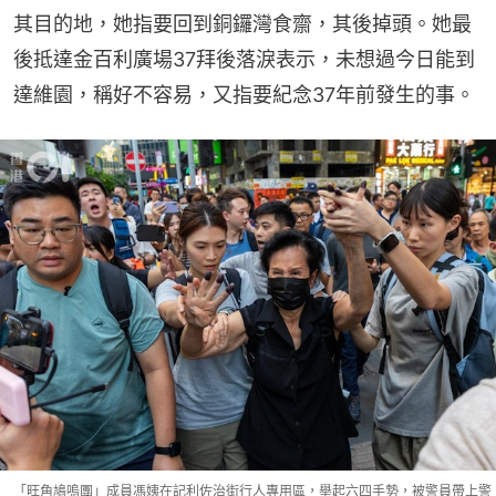
其目的地，她指要回到銅鑼灣食齋，其後掉頭。她最
後抵達金百利廣場37拜後落淚表示，未想過今日能到
達維園，稱好不容易，又指要紀念37年前發生的事。
「旺角鳩嗚團」成員馮姨在記利佐治街行人專用區，舉起六四手勢，被警員帶上警