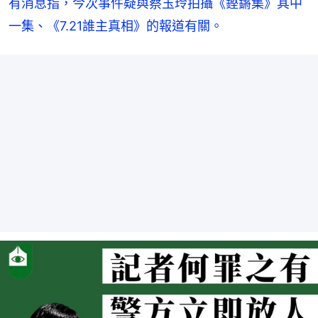
有消息指，今次事件疑與蔡玉玲拍攝《鏗鏘集》其中
一集、《7.21誰主真相》的報道有關。