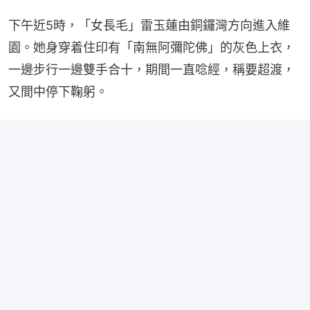
下午近5時，「女長毛」雷玉蓮由銅鑼灣方向進入維
園。她身穿着住印有「南無阿彌陀佛」的灰色上衣，
一邊步行一邊雙手合十，期間一直唸經，稱要超渡，
又間中停下鞠躬。