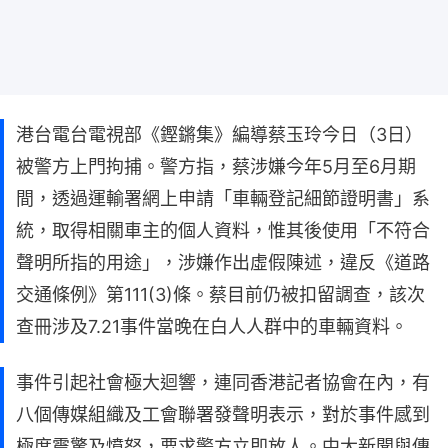
港台電台電視部《鏗鏘集》編導蔡玉玲今日（3日）
被警方上門拘捕。警方指，蔡涉嫌今年5月至6月期
間，透過運輸署網上申請「車輛登記細節證明書」系
統，取得相關車主的個人資料，惟其後使用「不符合
聲明所指的用途」，涉嫌作出虛假陳述，違反《道路
交通條例》第111(3)條。蔡目前仍被扣留調查，該次
查冊涉及7.21事件當晚在白人人群中的車輛資料。
事件引起社會極大迴響，連同香港記者協會在內，有
八個傳媒組織及工會聯署發聲明表示，對於事件感到
極度震驚及憤怒，要求警方立即放人。中大新聞與傳