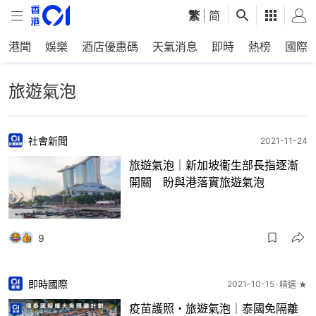
繁
|
简
港聞
娛樂
酒店優惠碼
天氣消息
即時
熱榜
國際
旅遊氣泡
社會新聞
2021-11-24
旅遊氣泡｜新加坡衞生部長指逐漸
開關 盼與港落實旅遊氣泡
9
即時國際
2021-10-15
精選 ★
疫苗護照・旅遊氣泡｜泰國免隔離