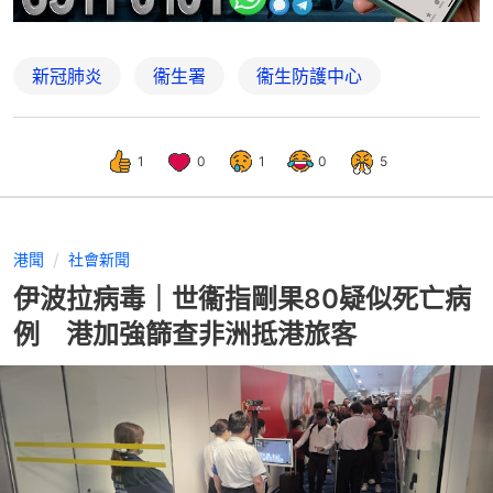
新冠肺炎
衞生署
衞生防護中心
1
0
1
0
5
港聞
社會新聞
伊波拉病毒｜世衞指剛果80疑似死亡病
例 港加強篩查非洲抵港旅客