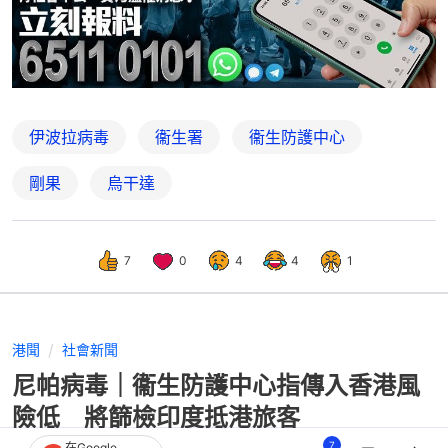
伊波拉病毒
衞生署
衞生防護中心
剛果
烏干達
7
0
4
4
1
港聞
社會新聞
尼帕病毒｜衞生防護中心指傳入香港風
險低 將篩檢印度抵港旅客
7
在Google