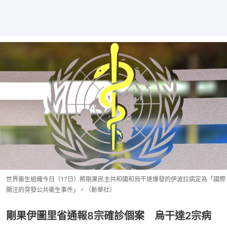
世界衞生組織今日（17日）將剛果民主共和國和烏干達爆發的伊波拉病定為「國際
關注的突發公共衞生事件」。（新華社）
剛果伊圖里省通報8宗確診個案 烏干達2宗病